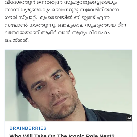
വിദേശത്തുനിന്നെത്തുന്ന സുഹൃത്തുക്കളുടെയും
സാന്നിധ്യമുണ്ടാകും.ബെംഗളൂരു സ്വദേശിനിയാണ്
ഗൗരി സ്പ്രാറ്റ്. മുംബൈയിൽ ബിബ്ലണ്ട് എന്ന
സലോൺ നടത്തുന്നു. ബാല്യകാല സുഹൃത്തായ റീന
ദത്തയെയാണ് ആമിർ ഖാൻ ആദ്യം വിവാഹം
ചെയ്തത്.