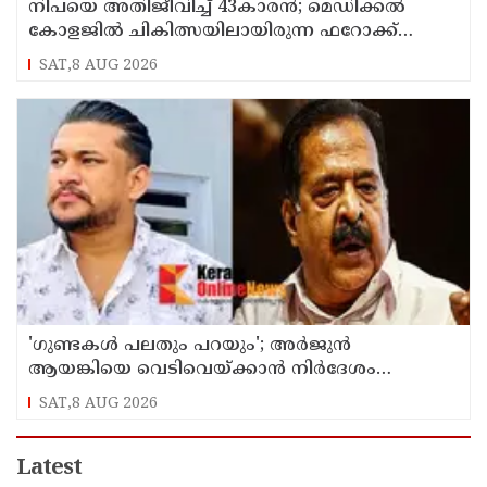
നിപയെ അതിജീവിച്ച് 43കാരന്‍; മെഡിക്കല്‍
കോളജില്‍ ചികിത്സയിലായിരുന്ന ഫറോക്ക്
സ്വദേശി വീട്ടിലേക്ക് മടങ്ങി
SAT,8 AUG 2026
'ഗുണ്ടകൾ പലതും പറയും'; അർജുൻ
ആയങ്കിയെ വെടിവെയ്ക്കാൻ നിർദേശം
നൽകിയിട്ടില്ലെന്ന് രമേശ് ചെന്നിത്തല
SAT,8 AUG 2026
Latest