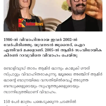
1986-ൽ വിവാഹിതരായ ഇവർ 2002-ൽ
വേർപിരിഞ്ഞു. യുവനടൻ ജുനൈദ്, ഐറ
എന്നിവർ മക്കളാണ്. 2005-ൽ ആമിർ സംവിധായിക
കിരൺ റാവുവിനെ വിവാഹം ചെയ്തു
ബോളിവുഡ് താരം ആമിർ ഖാനും കാമുകി ഗൗരി
സ്പ്രാറ്റും വിവാഹിതരാകുന്നു. ജൂലൈ അഞ്ചിന് ആമിർ
ഖാന്റെ ബാന്ദ്രയിലെ വസതിയിൽവെച്ച് അടുത്ത
ബന്ധുക്കളുടെയും സുഹൃത്തുക്കളുടെയും
സാന്നിധ്യത്തിലാണ് വിവാഹം.
150 പേർ മാത്രം പങ്കെടുക്കുന്ന ചടങ്ങിൽ