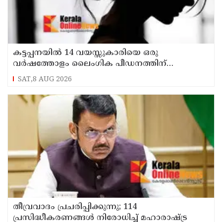
കട്ടപ്പനയില്‍ 14 വയസ്സുകാരിയെ ഒരു
വര്‍ഷത്തോളം ലൈംഗിക പീഡനത്തിന്
ഇരയാക്കി; രണ്ടാനച്ഛൻ പിടിയില്‍
SAT,8 AUG 2026
തീവ്രവാദം പ്രചരിപ്പിക്കുന്നു; 114
പ്രസിദ്ധീകരണങ്ങൾ നിരോധിച്ച് മഹാരാഷ്ട്ര