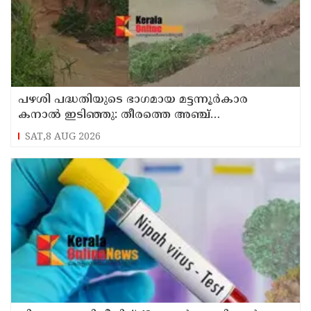
പഴശി പദ്ധതിയുടെ ഭാഗമായ മട്ടന്നൂർകാര
കനാൽ ഇടിഞ്ഞു: തീരത്തെ അഞ്ച്
കുടുംബങ്ങളെ മാറ്റി
SAT,8 AUG 2026