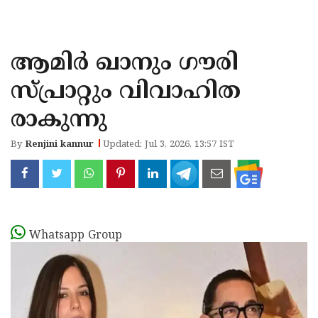
KOZHIKODE
WAYANAD
ആമിർ ഖാനും ഗൗരി
KANNUR
സ്പ്രാറ്റും വിവാഹിത
KASARAGOD
രാകുന്നു
By
Renjini kannur
Updated: Jul 3, 2026, 13:57 IST
Whatsapp Group