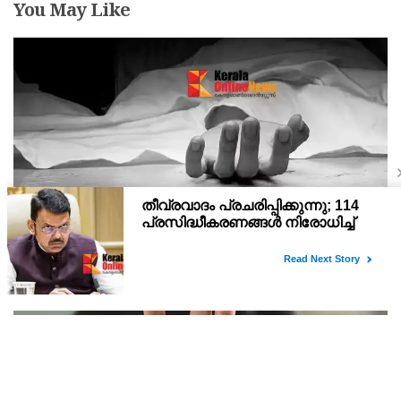
You May Like
കോഴിക്കോട് പനിയും വയറിളക്കത്തെ തുടര്‍ന്ന്
ചികിത്സയിലായിരുന്ന യുവതി മരിച്ചു
വടകരയില്‍ പനിയും വയറിളക്കവും ബാധിച്ച്‌ ചികിത്സയിലായിരുന്ന
വീട്ടമ്മയായ യുവതി ആശുപത്രിയില്‍ മരിച്ചു.മേപ്പയില്‍ കളത്തിങ്കല്‍
മീത്തല്‍ വീട്ടില്‍ മനോജിന്റെ ഭാര്യ രേഷ്മ (42) ആണ് വടകര ഗവ.
ജില്ലാ ആശുപത്രിയില