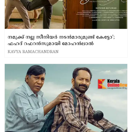
നമുക്ക് നല്ല സീനിയർ നടൻമാരുമുണ്ട് കേട്ടോ’;
ഫഹദ് റഫറൻസുമായി മോഹൻലാൽ
KAVYA RAMACHANDRAN