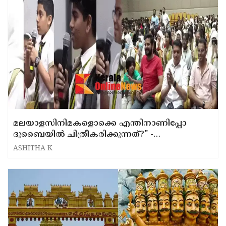
മലയാളസിനിമകളൊക്കെ എന്തിനാണിപ്പോ
ദുബൈയിൽ ചിത്രീകരിക്കുന്നത്?" -
സംവിധായകനോട് ഗൾഫിലെ വിദ്യാർഥികൾ
ASHITHA K