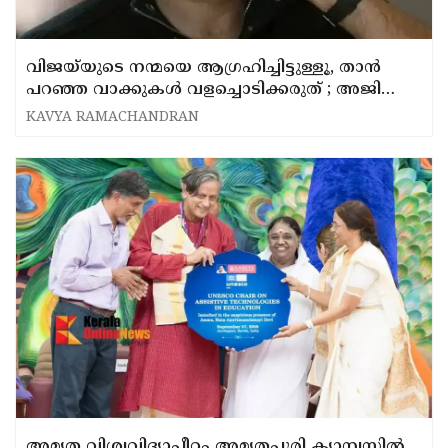
വിജയ്‌യുടെ നന്മയെ ആഗ്രഹിച്ചിട്ടുള്ളൂ, താൻ
പറഞ്ഞ വാക്കുകൾ വളച്ചൊടിക്കരുത് ; അജിത്ത്
കുമാർ
KAVYA RAMACHANDRAN
അമൃത വിശ്വവിദ്യാപീഠം അമൃതപുരി ക്യാമ്പസിൽ