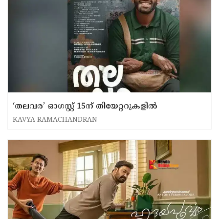
‘തലവര’ ഓഗസ്റ്റ് 15ന് തിയേറ്ററുകളിൽ
KAVYA RAMACHANDRAN