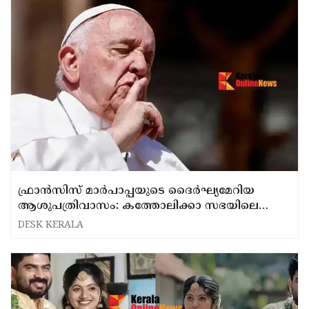
ഫ്രാൻസിസ് മാർപാപ്പയുടെ ദൈർഘ്യമേറിയ
ആശുപത്രിവാസം: കത്തോലിക്കാ സഭയിലെ
മാറ്റങ്ങൾ
DESK KERALA