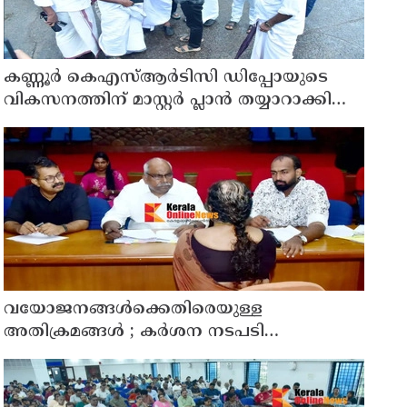
കണ്ണൂർ കെഎസ്ആർടിസി ഡിപ്പോയുടെ
വികസനത്തിന് മാസ്റ്റർ പ്ലാൻ തയ്യാറാക്കി
സമർപ്പിക്കും : ടി ഒ മോഹനൻ എം എൽ എ
വയോജനങ്ങൾക്കെതിരെയുള്ള
അതിക്രമങ്ങൾ ; കർശന നടപടി
സ്വീകരിക്കുമെന്ന് കമ്മീഷൻ