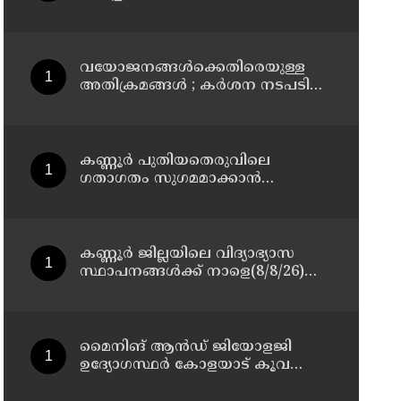
മാസ്റ്റർ പ്ലാൻ തയ്യാറാക്കി
സമർപ്പിക്കും : ടി ഒ മോഹനൻ എം
എൽ എ
വയോജനങ്ങൾക്കെതിരെയുള്ള
അതിക്രമങ്ങൾ ; കർശന നടപടി
സ്വീകരിക്കുമെന്ന് കമ്മീഷൻ
കണ്ണൂർ പുതിയതെരുവിലെ
ഗതാഗതം സുഗമമാക്കാന്‍
നടപടികള്‍ സ്വീകരിക്കും
കണ്ണൂർ ജില്ലയിലെ വിദ്യാഭ്യാസ
സ്ഥാപനങ്ങള്‍ക്ക് നാളെ(8/8/26)
അവധി പ്രഖ്യാപിച്ചു
മൈനിങ് ആൻഡ്​ ജിയോളജി
ഉദ്യോഗസ്ഥർ കോളയാട് കൂവ
ഉന്നതി സന്ദർശിച്ചു