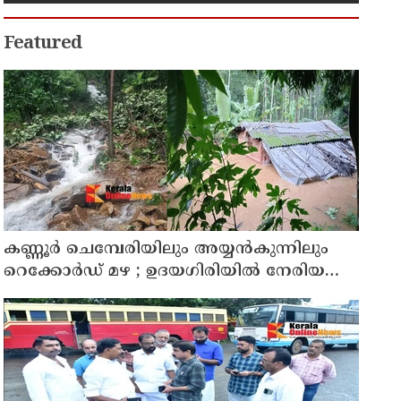
Featured
കണ്ണൂർ ചെമ്പേരിയിലും അയ്യൻകുന്നിലും
റെക്കോർഡ് മഴ ; ഉദയഗിരിയിൽ നേരിയ
ഉരുൾപൊട്ടൽ; 13 പേരെ ക്യാമ്പിലേക്ക് മാറ്റി