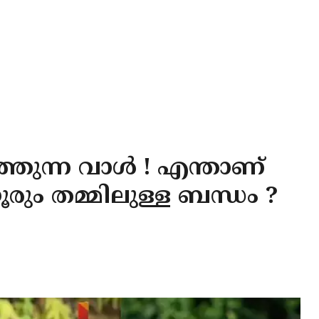
്തുന്ന വാൾ ! എന്താണ്
ൂരും തമ്മിലുള്ള ബന്ധം ?