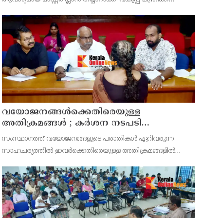
സമർപ്പിക്കുമെന്ന് അഡ്വ.ടി ഒ മോഹനൻ എംഎൽഎ
അറിയിച്ചു. ഡിപ്പോയ്ക്ക് നാല് ഏക്കറിൽ അധികം വരുന്ന
സ്ഥലമുണ്ട്
വയോജനങ്ങൾക്കെതിരെയുള്ള
അതിക്രമങ്ങൾ ; കർശന നടപടി
സ്വീകരിക്കുമെന്ന് കമ്മീഷൻ
സംസ്ഥാനത്ത് വയോജനങ്ങളുടെ പരാതികൾ ഏറിവരുന്ന
സാഹചര്യത്തിൽ ഇവർക്കെതിരെയുള്ള അതിക്രമങ്ങളിൽ
കർശന നടപടി സ്വീകരിക്കുമെന്ന് വയോജന കമ്മീഷൻ
ചെയർമാൻ അഡ്വ. കെ. സോമപ്രസാദ്.