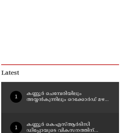
Latest
കണ്ണൂർ ചെമ്പേരിയിലും
അയ്യൻകുന്നിലും റെക്കോർഡ് മഴ ;
ഉദയഗിരിയിൽ നേരിയ
ഉരുൾപൊട്ടൽ; 13 പേരെ
ക്യാമ്പിലേക്ക് മാറ്റി
കണ്ണൂർ കെഎസ്ആർടിസി
ഡിപ്പോയുടെ വികസനത്തിന്