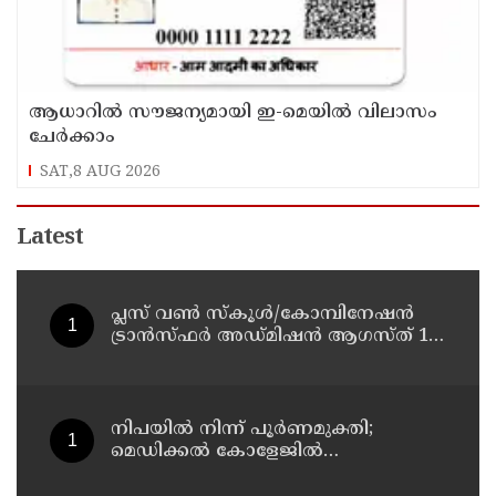
ആധാറിൽ സൗജന്യമായി ഇ-മെയിൽ വിലാസം
ചേർക്കാം
SAT,8 AUG 2026
Latest
പ്ലസ് വൺ സ്‌കൂൾ/കോമ്പിനേഷൻ
ട്രാൻസ്ഫർ അഡ്മിഷൻ ആഗസ്ത് 10,
11 തീയതികളിൽ
നിപയിൽ നിന്ന് പൂർണമുക്തി;
മെഡിക്കൽ കോളേജിൽ
ചികിത്സയിലിരുന്ന 43കാരൻ
വീട്ടിലേക്ക് മടങ്ങി