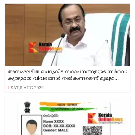
അസംഘടിത ചെറുകിട സ്ഥാപനങ്ങളുടെ സർവെ:
കൃത്യമായ വിവരങ്ങൾ നൽകണമെന്ന് മുഖ്യമന്ത്രി
വി ഡി സതീശൻ
SAT,8 AUG 2026