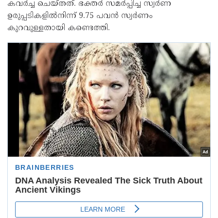
കവർച്ച ചെയ്തത്. ഭക്തർ സമർപ്പിച്ച സ്വർണ
ഉരുപ്പടികളിൽനിന്ന്‌ 9.75 പവൻ സ്വർണം
കുറവുള്ളതായി കണ്ടെത്തി.