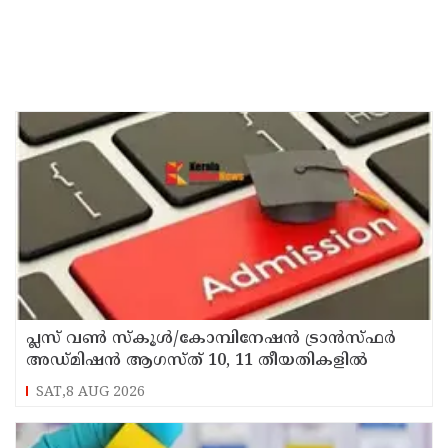
പ്ലസ് വൺ സ്‌കൂൾ/കോമ്പിനേഷൻ ട്രാൻസ്ഫർ
അഡ്മിഷൻ ആഗസ്ത് 10, 11 തീയതികളിൽ
SAT,8 AUG 2026