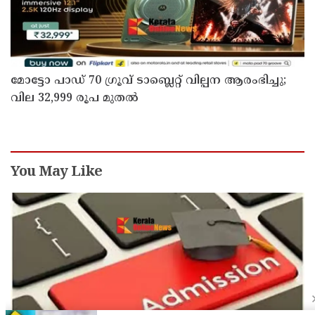
മോട്ടോ പാഡ് 70 ഗ്രൂവ് ടാബ്ലെറ്റ് വില്പന ആരംഭിച്ചു;
വില 32,999 രൂപ മുതൽ
You May Like