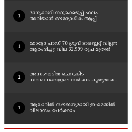
ഭാഗ്യക്കുറി നറുക്കെടുപ്പ് ഫലം
അറിയാൻ ഔദ്യോഗിക ആപ്പ്
മോട്ടോ പാഡ് 70 ഗ്രൂവ് ടാബ്ലെറ്റ് വില്പന
ആരംഭിച്ചു; വില 32,999 രൂപ മുതൽ
അസംഘടിത ചെറുകിട
സ്ഥാപനങ്ങളുടെ സർവെ: കൃത്യമായ
വിവരങ്ങൾ നൽകണമെന്ന് മുഖ്യമന്ത്രി
വി ഡി സതീശൻ
ആധാറിൽ സൗജന്യമായി ഇ-മെയിൽ
വിലാസം ചേർക്കാം