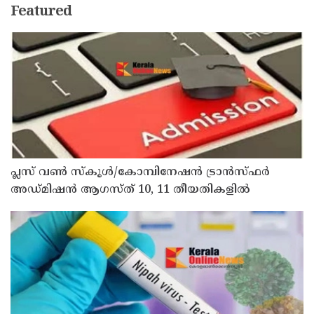
Featured
പ്ലസ് വൺ സ്‌കൂൾ/കോമ്പിനേഷൻ ട്രാൻസ്ഫർ
അഡ്മിഷൻ ആഗസ്ത് 10, 11 തീയതികളിൽ