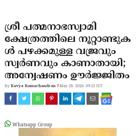
KOZHIKODE
WAYANAD
ശ്രീ പത്മനാഭസ്വാമി
KANNUR
ക്ഷേത്രത്തിലെ നൂറ്റാണ്ടുക
KASARAGOD
ൾ പഴക്കമുള്ള വജ്രവും
സ്വർണവും കാണാതായി;
അന്വേഷണം ഊർജ്ജിതം
By
Kavya Ramachandran
May 28, 2026, 09:23 IST
Whatsapp Group