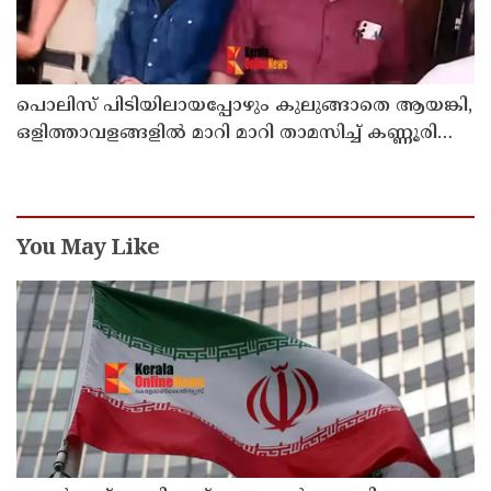
പൊലിസ് പിടിയിലായപ്പോഴും കുലുങ്ങാതെ ആയങ്കി,
ഒളിത്താവളങ്ങളില്‍ മാറി മാറി താമസിച്ച് കണ്ണൂരിലെ
ക്വട്ടേഷന്‍ നേതാവ്
You May Like