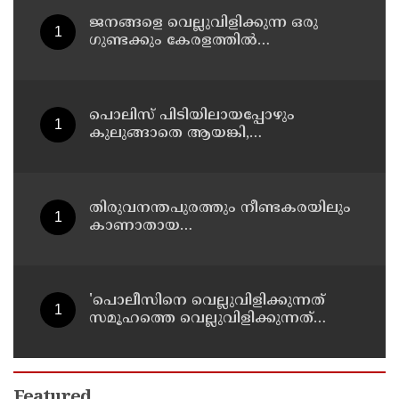
ജനങ്ങളെ വെല്ലുവിളിക്കുന്ന ഒരു
ഗുണ്ടക്കും കേരളത്തില്‍
സ്ഥാനമുണ്ടാകില്ല: രമേശ് ചെന്നിത്തല
പൊലിസ് പിടിയിലായപ്പോഴും
കുലുങ്ങാതെ ആയങ്കി,
ഒളിത്താവളങ്ങളില്‍ മാറി മാറി
താമസിച്ച് കണ്ണൂരിലെ ക്വട്ടേഷന്‍
നേതാവ്
തിരുവനന്തപുരത്തും നീണ്ടകരയിലും
കാണാതായ
മത്സ്യത്തൊഴിലാളികള്‍ക്കായി
തിരച്ചില്‍ പത്താം ദിവസത്തിലേക്ക്
'പൊലീസിനെ വെല്ലുവിളിക്കുന്നത്
സമൂഹത്തെ വെല്ലുവിളിക്കുന്നത്
പോലെ, കുറ്റത്തിന് അനുസരിച്ച്
ശിക്ഷ നല്‍കും':എഡിജിപി
Featured