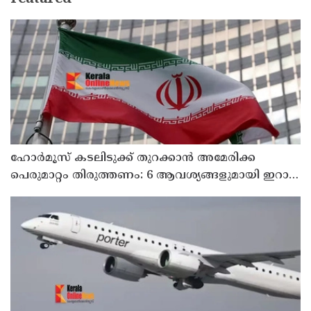
ഹോര്‍മൂസ് കടലിടുക്ക് തുറക്കാന്‍ അമേരിക്ക
പെരുമാറ്റം തിരുത്തണം: 6 ആവശ്യങ്ങളുമായി ഇറാന്‍
ദേശീയ സുരക്ഷാ കൗണ്‍സില്‍