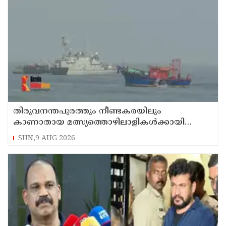
തിരുവനന്തപുരത്തും നീണ്ടകരയിലും
കാണാതായ മത്സ്യത്തൊഴിലാളികള്‍ക്കായി
തിരച്ചില്‍ പത്താം ദിവസത്തിലേക്ക്
SUN,9 AUG 2026