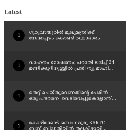
Latest
ഗുരുവായൂരിൽ മുഖ്യമന്ത്രിക്ക്
നേന്ത്രപ്പഴം കൊണ്ട് തുലാഭാരം
വാഹനം മോഷണം; പരാതി ലഭിച്ച് 24
മണിക്കൂറിനുള്ളിൽ പ്രതി ന്യൂ മാഹി
പോലീസിന്റെ പിടിയിൽ
തെറ്റ് ചെയ്തുവെന്നതിന്റെ പേരില്‍
ഒരു പൗരനെ 'വെടിവെച്ചുകൊല്ലാന്‍'
ഉത്തരവിടാന്‍ ഇത് സംഘപരിവാറിൻ്റെ
ബുള്‍ഡോസര്‍ ഭരണമുള്ള യുപിയോ
ബിഹാറോ അല്ല ; അര്‍ജുന്‍
ആയങ്കിയെ പിന്തുണച്ച് ആകാശ്
കോഴിക്കോട്-ബെംഗളൂരു KSRTC
തില്ലങ്കേരി
ബസ് ബിഡതിയിൽ തലകീഴായി