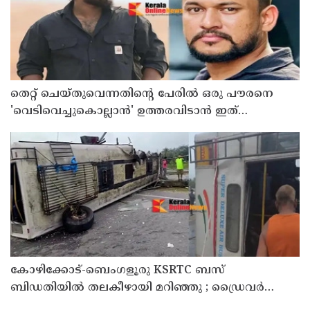
തെറ്റ് ചെയ്തുവെന്നതിന്റെ പേരില്‍ ഒരു പൗരനെ
'വെടിവെച്ചുകൊല്ലാന്‍' ഉത്തരവിടാന്‍ ഇത്
സംഘപരിവാറിൻ്റെ ബുള്‍ഡോസര്‍ ഭരണമുള്ള
യുപിയോ ബിഹാറോ അല്ല ; അര്‍ജുന്‍ ആയങ്കിയെ
പിന്തുണച്ച് ആകാശ് തില്ലങ്കേരി
കോഴിക്കോട്-ബെംഗളൂരു KSRTC ബസ്
ബിഡതിയിൽ തലകീഴായി മറിഞ്ഞു ; ഡ്രെെവർക്കും
കണ്ടക്ടർക്കും ദാരുണാന്ത്യം, നിരവധി യാത്രക്കാർക്ക്