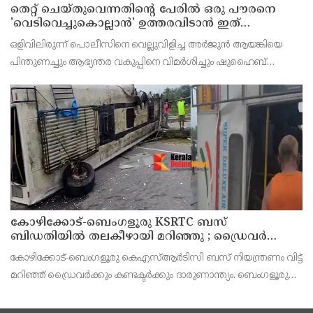
തെറ്റ് ചെയ്തുവെന്നതിന്റെ പേരില്‍ ഒരു പൗരനെ
'വെടിവെച്ചുകൊല്ലാന്‍' ഉത്തരവിടാന്‍ ഇത്
സംഘപരിവാറിൻ്റെ ബുള്‍ഡോസര്‍ ഭരണമുള്ള
ഒളിവിലിരുന്ന് പൊലീസിനെ വെല്ലുവിളിച്ച അര്‍ജുന്‍ ആയങ്കിയെ
യുപിയോ ബിഹാറോ അല്ല ; അര്‍ജുന്‍ ആയങ്കിയെ
പിന്തുണച്ചും ആഭ്യന്തര വകുപ്പിനെ വിമര്‍ശിച്ചും ഷുഹൈബ്
പിന്തുണച്ച് ആകാശ് തില്ലങ്കേരി
വധക്കേസ് പ്രതി ആകാശ് തില്ലങ്കേരി. അര്‍ജുന്‍ ആയങ്കി
പൊലീസിനെ പരസ്യമായി അവഹേളിക്കുകയും വെല്ല
കോഴിക്കോട്-ബെംഗളൂരു KSRTC ബസ്
ബിഡതിയിൽ തലകീഴായി മറിഞ്ഞു ; ഡ്രെെവർക്കും
കണ്ടക്ടർക്കും ദാരുണാന്ത്യം, നിരവധി യാത്രക്കാർക്ക്
കോഴിക്കോട്-ബെംഗളൂരു കെഎസ്ആര്‍ടിസി ബസ് നിയന്ത്രണം വിട്ട്
പരിക്ക്
മറിഞ്ഞ് ഡ്രൈവര്‍ക്കും കണ്ടക്ടര്‍ക്കും ദാരുണാന്ത്യം. ബെംഗളൂരു
രാമനഗര ബിഡതിയില്‍ രാവിലെ 6.40നായിരുന്നു അപകടം.
നിയന്ത്രണം വിട്ട ബസ് സൂചനാ ബോര്‍ഡില