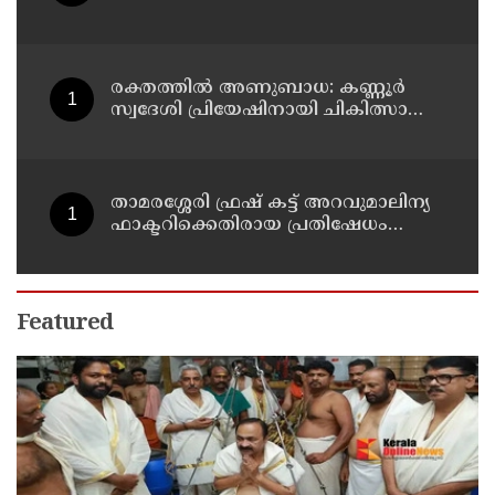
മറിഞ്ഞു ; ഡ്രെെവർക്കും
കണ്ടക്ടർക്കും ദാരുണാന്ത്യം, നിരവധി
യാത്രക്കാർക്ക് പരിക്ക്
രക്തത്തിൽ അണുബാധ: കണ്ണൂർ
സ്വദേശി പ്രിയേഷിനായി ചികിത്സാ
സഹായം തേടുന്നു
താമരശ്ശേരി ഫ്രഷ് കട്ട് അറവുമാലിന്യ
ഫാക്ടറിക്കെതിരായ പ്രതിഷേധം
ഇന്നും തുടരും
Featured