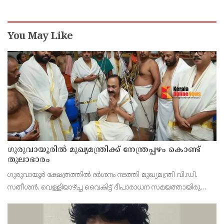
പരിക്ക്
You May Like
ഗുരുവായൂരിൽ മുഖ്യമന്ത്രിക്ക് നേന്ത്രപ്പഴം കൊണ്ട്
തുലാഭാരം
ഗുരുവായൂർ ക്ഷേത്രത്തിൽ ദർശനം നടത്തി മുഖ്യമന്ത്രി വി.ഡി.
സതീശൻ. വെള്ളിയാഴ്ച്ച വൈകിട്ട് ദീപാരാധന സമയത്തായിരുന്നു
മുഖ്യമന്ത്രിയുടെ ക്ഷേത്രദർശനം.