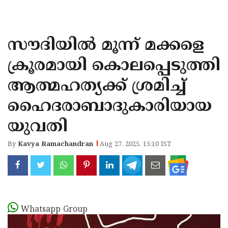
KOZHIKODE
WAYANAD
സൗദിയില്‍ മൂന്ന് മക്കളെ
KANNUR
ക്രൂരമായി കൊലപ്പെടുത്തി
KASARAGOD
ആത്മഹത്യക്ക് ശ്രമിച്ച്
ഹൈദരാബാദുകാരിയായ
യുവതി
By
Kavya Ramachandran
Aug 27, 2025, 15:10 IST
Whatsapp Group