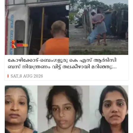
കോഴിക്കോട്-ബെംഗളൂരു കെ എസ് ആര്‍ടിസി
ബസ് നിയന്ത്രണം വിട്ട് തലകീഴായി മറിഞ്ഞു;
ഡ്രൈവര്‍ക്കും കണ്ടക്ടര്‍ക്കും ദാരുണാന്ത്യം
SAT,8 AUG 2026