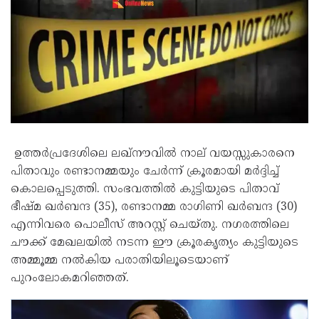
ഉത്തർപ്രദേശിലെ ലഖ്‌നൗവിൽ നാല് വയസ്സുകാരനെ
പിതാവും രണ്ടാനമ്മയും ചേർന്ന് ക്രൂരമായി മർദ്ദിച്ച്
കൊലപ്പെടുത്തി. സംഭവത്തിൽ കുട്ടിയുടെ പിതാവ്
ഭീഷ്മ ഖർബന്ദ (35), രണ്ടാനമ്മ രാഗിണി ഖർബന്ദ (30)
എന്നിവരെ പൊലീസ് അറസ്റ്റ് ചെയ്തു. നഗരത്തിലെ
ചൗക്ക് മേഖലയിൽ നടന്ന ഈ ക്രൂരകൃത്യം കുട്ടിയുടെ
അമ്മൂമ്മ നൽകിയ പരാതിയിലൂടെയാണ്
പുറംലോകമറിഞ്ഞത്.