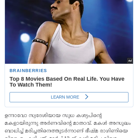
ഉന്നാവോ സ്വദേശിയായ സുധ കശ്യപിന്റെ
മകളായിരുന്നു അർണവിന്റെ മാതാവ്. മകൾ അസുഖം
ബാധിച്ച് മരിച്ചതിനെത്തുടർന്നാണ് ഭീഷ്മ രാഗിണിയെ