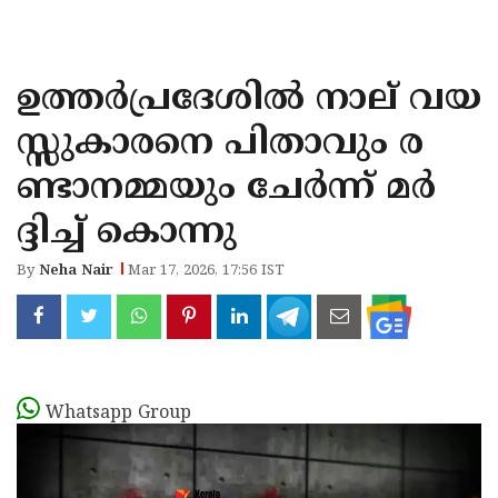
KOZHIKODE
WAYANAD
ഉത്തർപ്രദേശിൽ നാല് വയ
KANNUR
സ്സുകാരനെ പിതാവും ര
KASARAGOD
ണ്ടാനമ്മയും ചേർന്ന് മർ
ദ്ദിച്ച് കൊന്നു
By
Neha Nair
Mar 17, 2026, 17:56 IST
Whatsapp Group