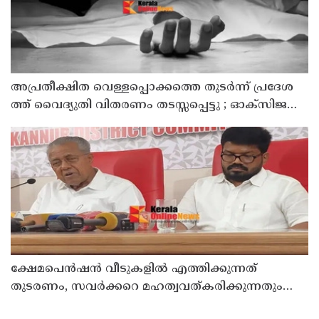
അ​പ്ര​തീ​ക്ഷി​ത വെ​ള്ള​പ്പൊ​ക്ക​ത്തെ തു​ട​ർ​ന്ന് പ്ര​ദേ​ശ​
ത്ത് വൈ​ദ്യു​തി വി​ത​ര​ണം ത​ട​സ്സ​പ്പെ​ട്ടു ; ഓക്സിജൻ
കോൺസെൻട്രേറ്റർ നിലച്ച് രോഗി മരിച്ചു
ക്ഷേമപെൻഷൻ വീടുകളിൽ എത്തിക്കുന്നത്
തുടരണം, സവർക്കറെ മഹത്വവത്കരിക്കുന്നതും
വന്ദേമാതരം മുഴുവൻ ചൊല്ലുന്നതും ആർഎസ്എസ്