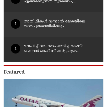
എത്തിക്കുന്നത് തുടരണം,
സവർക്കറെ മഹത്വവത്കരിക്കുന്നതും
വന്ദേമാതരം മുഴുവൻ ചൊല്ലുന്നതും
ആർഎസ്എസ് അജൻഡയെന്ന്
പ്രതിപക്ഷ നേതാവ് പിണറായി
അതിഥികൾ വന്നാൽ മേശയിലെ
വിജയൻ
താരം ഇതായിരിക്കും
മദ്യപിച്ച് വാഹനം ഓടിച്ച കേസ്:
ഹെലൻ ഓഫ് സ്പാർട്ടയുടെ
ലൈസൻസ് സസ്പെൻഡ് ചെയ്തു
Featured