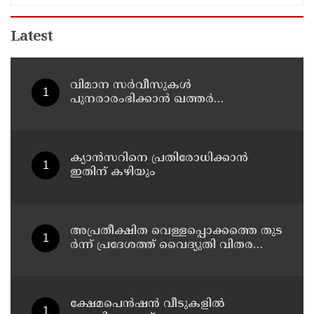
Latest
വിമാന സര്‍വീസുകള്‍
പുനരാരംഭിക്കാന്‍ ഖത്തര്‍
എയര്‍വേയ്‌സ്
ക്യാൻസറിനെ പ്രതിരോധിക്കാൻ
ഇതിന് കഴിയും
അ​പ്ര​തീ​ക്ഷി​ത വെ​ള്ള​പ്പൊ​ക്ക​ത്തെ തു​ട​
ർ​ന്ന് പ്ര​ദേ​ശ​ത്ത് വൈ​ദ്യു​തി വി​ത​ര​ണം
ത​ട​സ്സ​പ്പെ​ട്ടു ; ഓക്സിജൻ
കോൺസെൻട്രേറ്റർ നിലച്ച് രോഗി
മരിച്ചു
ക്ഷേമപെൻഷൻ വീടുകളിൽ