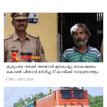
കുടുംബ വഴക്ക് തടയാന്‍ ഇടപെട്ടു; മരകഷണം
കൊണ്ട് പിതാവ് മർദിച്ച 17കാരിക്ക് ദാരുണാന്ത്യം
FRI,7 AUG 2026