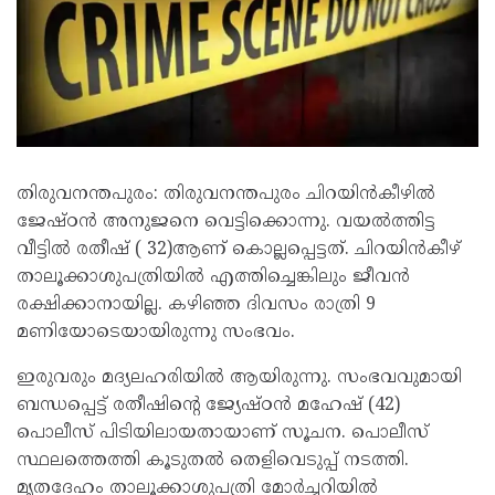
തിരുവനന്തപുരം: തിരുവനന്തപുരം ചിറയിൻകീഴിൽ
ജേഷ്ഠൻ അനുജനെ വെട്ടിക്കൊന്നു. വയൽത്തിട്ട
വീട്ടിൽ രതീഷ് ( 32)ആണ് കൊല്ലപ്പെട്ടത്. ചിറയിൻകീഴ്
താലൂക്കാശുപത്രിയിൽ എത്തിച്ചെങ്കിലും ജീവൻ
രക്ഷിക്കാനായില്ല. കഴിഞ്ഞ ദിവസം രാത്രി 9
മണിയോടെയായിരുന്നു സംഭവം.
ഇരുവരും മദ്യലഹരിയിൽ ആയിരുന്നു. സംഭവവുമായി
ബന്ധപ്പെട്ട് രതീഷിന്റെ ജ്യേഷ്ഠൻ മഹേഷ് (42)
പൊലീസ് പിടിയിലായതായാണ് സൂചന. പൊലീസ്
സ്ഥലത്തെത്തി കൂടുതൽ തെളിവെടുപ്പ് നടത്തി.
മൃതദേഹം താലൂക്കാശുപത്രി മോർച്ചറിയിൽ