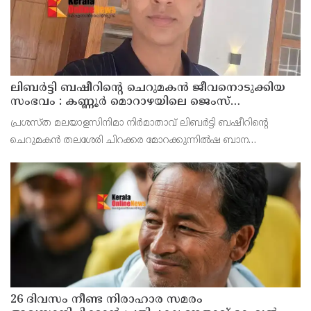
ലിബർട്ടി ബഷീറിന്റെ ചെറുമകൻ ജീവനൊടുക്കിയ
സംഭവം : കണ്ണൂർ മൊറാഴയിലെ ജെംസ്
ഇൻ്റർനാഷനൽ സ്കൂളിലെ പ്രധാന
പ്രശസ്ത മലയാളസിനിമാ നിർമാതാവ് ലിബർട്ടി ബഷീറിന്റെ
അധ്യാപികക്കെതിരെ പരാതിയുമായിബന്ധുക്കൾ
ചെറുമകൻ തലശേരി ചിറക്കര മോറക്കുന്നിൽഷ ബാന
മൻസിലിൽ അമീറിൻ്റെ മകൻ റയാൻ അമീർ (14)
ജീവനൊടുക്കിയസംഭവത്തിൽ കണ്ണൂർ മോറാഴയിലെ ജെംസ്
ഇൻ്റർനാഷനൽ സ്കൂൾ പ്രധാന അധ്
26 ദിവസം നീണ്ട നിരാഹാര സമരം