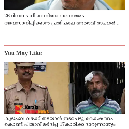
26 ദിവസം നീണ്ട നിരാഹാര സമരം
അവസാനിപ്പിക്കാൻ പ്രതിപക്ഷ നേതാവ് രാഹുൽ
ഗാന്ധിയുടെ സഹായം തേടിയിരുന്നു ; സോനം
വാങ്ചുക്
You May Like
കുടുംബ വഴക്ക് തടയാന്‍ ഇടപെട്ടു; മരകഷണം
കൊണ്ട് പിതാവ് മർദിച്ച 17കാരിക്ക് ദാരുണാന്ത്യം