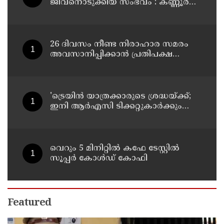
ജീവനൊടുക്കിയ സംഭവം : കണ്ണൂർ
മൊറാഴയിലെ ജെംസ്
ഇൻ്റർനാഷനൽ സ്കൂളിലെ പ്രധാന
അധ്യാപികക്കെതിരെ
പരാതിയുമായിബന്ധുക്കൾ
26 ദിവസം നീണ്ട നിരാഹാര സമരം
അവസാനിപ്പിക്കാൻ പ്രതിപക്ഷ
നേതാവ് രാഹുൽ ഗാന്ധിയുടെ
സഹായം തേടിയിരുന്നു ; സോനം
വാങ്ചുക്
'ട്രെയിൻ യാത്രക്കാരുടെ ശ്രദ്ധയ്ക്ക്‌;
ഇനി ആർഎസി ടിക്കറ്റുകാർക്കും
കമ്പിളിപ്പുതപ്പ് ലഭിക്കും
വെറും 5 മിനിറ്റിൽ കഫേ ടേസ്റ്റിൽ
സൂപ്പർ കോൾഡ് കോഫി
Featured