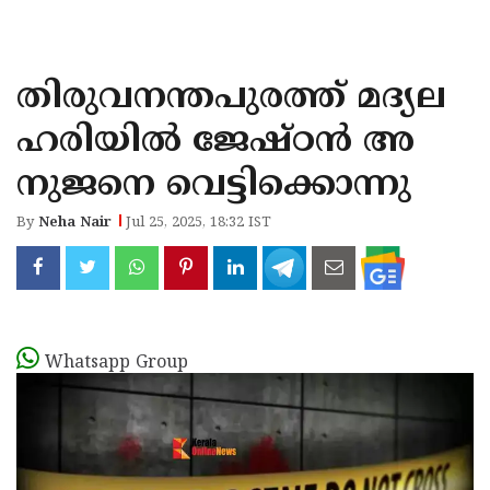
KOZHIKODE
WAYANAD
തിരുവനന്തപുരത്ത് മദ്യല
KANNUR
ഹരിയിൽ ജേഷ്ഠൻ അ
KASARAGOD
നുജനെ വെട്ടിക്കൊന്നു
By
Neha Nair
Jul 25, 2025, 18:32 IST
Whatsapp Group