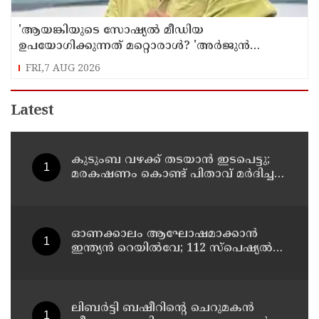
'ആയങ്കിയുടെ സോഷ്യൽ മീഡിയ
ഉപയോഗിക്കുന്നത് മറ്റൊരാൾ? 'അർജുൻ
ആയങ്കിയെ പൂട്ടാനൊരുങ്ങി പൊലീസ്';
FRI,7 AUG 2026
കൊച്ചിയിൽ വ്യാപക പരിശോധന
Latest
കുടുംബ വഴക്ക് തടയാന്‍ ഇടപെട്ടു;
മരകഷണം കൊണ്ട് പിതാവ് മർദിച്ച
17കാരിക്ക് ദാരുണാന്ത്യം
ഓണക്കാലം ആഘോഷമാക്കാൻ
ഇന്ത്യൻ റെയിൽവേ; 112 സ്പെഷ്യൽ
ട്രെയിനുകൾ, ടിക്കറ്റ് ബുക്കിംഗുകൾ
ഉടൻ ആരംഭിക്കും
ലിബർട്ടി ബഷീറിന്റെ ചെറുമകൻ