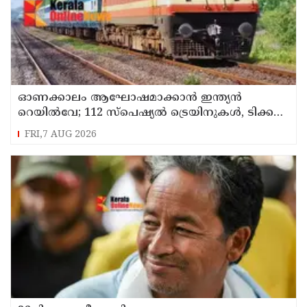
ഓണക്കാലം ആഘോഷമാക്കാൻ ഇന്ത്യൻ
റെയിൽവേ; 112 സ്പെഷ്യൽ ട്രെയിനുകൾ, ടിക്കറ്റ്
ബുക്കിംഗുകൾ ഉടൻ ആരംഭിക്കും
FRI,7 AUG 2026