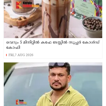
വെറും 5 മിനിറ്റിൽ കഫേ ടേസ്റ്റിൽ സൂപ്പർ കോൾഡ്
കോഫി
FRI,7 AUG 2026