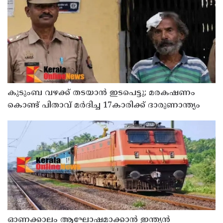
കുടുംബ വഴക്ക് തടയാന്‍ ഇടപെട്ടു; മരകഷണം
കൊണ്ട് പിതാവ് മർദിച്ച 17കാരിക്ക് ദാരുണാന്ത്യം
ഓണക്കാലം ആഘോഷമാക്കാൻ ഇന്ത്യൻ