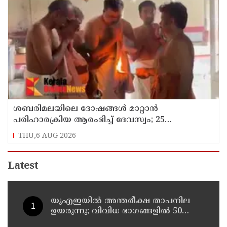
ശബരിമലയിലെ ദോഷങ്ങൾ മാറ്റാൻ
പരിഹാരക്രിയ ആരംഭിച്ച് ദേവസ്വം; 25
ക്ഷേത്രങ്ങളിൽ പ്രത്യേക പൂജ
THU,6 AUG 2026
Latest
യുഎഇയില്‍ അന്തരീക്ഷ താപനില
ഉയരുന്നു; വിവിധ ഭാഗങ്ങളില്‍ 50
ഡിഗ്രിക്ക് മുകളില്‍ ചൂട്