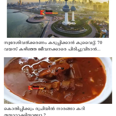
സ്വദേശിവത്ക്കരണം കടുപ്പിക്കാന്‍ കുവൈറ്റ്; 70
വയസ് കഴിഞ്ഞ ജീവനക്കാരെ പിരിച്ചുവിടാന്‍
തീരുമാനം
കൊതിപ്പിക്കും രുചിയിൽ നാരങ്ങാ കറി
തയ്യാറാക്കിയാലോ ?