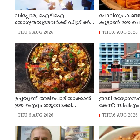
ഡിപ്ലോമ, ഐടിഐ
ചോറിനും കഞ്ഞിക
യോഗ്യതയുള്ളവര്‍ക്ക് ഡിഗ്രിക്ക്
കൂട്ടാണ് ഈ ചെ
പ്രവേശനം ; ബിരുദ
അച്ചാർ
THU,6 AUG 2026
THU,6 AUG 2026
പ്രവേശനത്തിന് പ്ലസ് ടു
നിര്‍ബന്ധമില്ല; ഉത്തരവ്
പുറത്തിറക്കി ഉന്നത വിദ്യാഭ്യാസ
വകുപ്പ്
ഉച്ചയൂണ് അടിപൊളിയാക്കാൻ
ഇഡി ഉദ്യോഗസ്ഥ
ഈ ഐറ്റം തയ്യാറാക്കി
കേസ്; സിപിഎം
നോക്കൂ...
ഐപി ബിനു അ
THU,6 AUG 2026
THU,6 AUG 2026
പേർക്ക് കൂടി ജാ