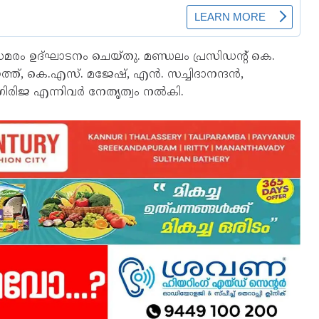
ാല്‍ സമരം ഉദ്ഘാടനം ചെയ്തു. മണ്ഡലം പ്രസിഡന്റ് കെ.
ത്, കെ.എസ്. മജേഷ്, എന്‍. സച്ചിദാനന്ദന്‍,
. ഗിരിജ എന്നിവര്‍ നേതൃത്വം നല്‍കി.