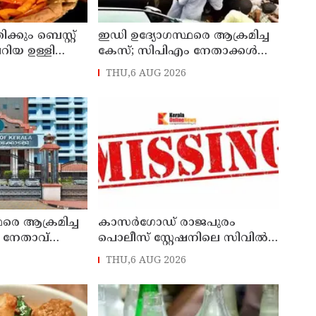
്കും ബെസ്റ്റ്
ഇഡി ഉദ്യോഗസ്ഥരെ ആക്രമിച്ച
റിയ ഉള്ളി
കേസ്; സിപിഎം നേതാക്കൾക്ക്
നോട്ടീസ്, മുഴുവൻ പേരെയും
THU,6 AUG 2026
ചോദ്യം ചെയ്യും
രെ ആക്രമിച്ച
കാസർഗോഡ് രാജപുരം
 നേതാവ്
പൊലീസ് സ്റ്റേഷനിലെ സിവില്‍
ടക്കം ആറു
പൊലീസ് ഓഫീസാറെ
THU,6 AUG 2026
മ്യം
കാണാനില്ലെന്ന് പരാതി