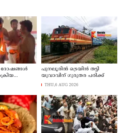
 ദോഷങ്ങൾ
പുനലൂരിൽ ട്രെയിൻ തട്ടി
ക്രിയ
യുവാവിന് ഗുരുതര പരിക്ക്
വം; 25
THU,6 AUG 2026
പ്രത്യേക പൂജ