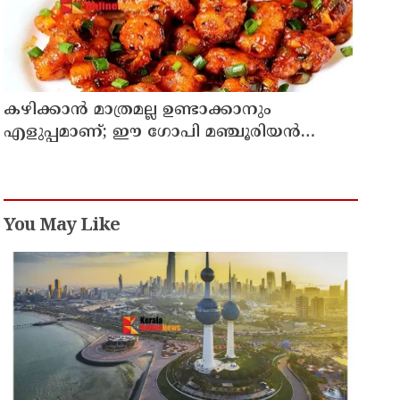
കഴിക്കാൻ മാത്രമല്ല ഉണ്ടാക്കാനും
എളുപ്പമാണ്; ഈ ഗോപി മഞ്ചൂരിയൻ
റെസിപ്പി
You May Like