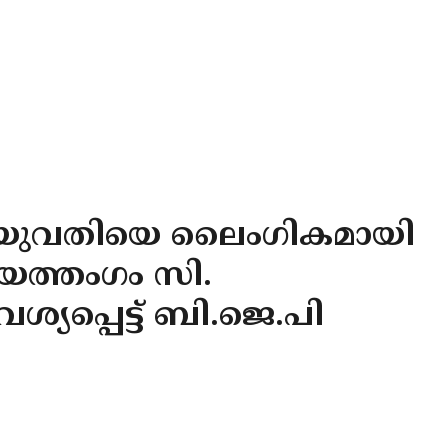
ി യുവതിയെ ലൈംഗികമായി
ചായത്തംഗം സി.
്യപ്പെട്ട് ബി.ജെ.പി