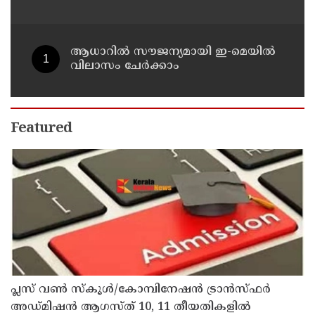
വിവരങ്ങൾ നൽകണമെന്ന് മുഖ്യമന്ത്രി
വി ഡി സതീശൻ
ആധാറിൽ സൗജന്യമായി ഇ-മെയിൽ
വിലാസം ചേർക്കാം
Featured
പ്ലസ് വൺ സ്‌കൂൾ/കോമ്പിനേഷൻ ട്രാൻസ്ഫർ
അഡ്മിഷൻ ആഗസ്ത് 10, 11 തീയതികളിൽ