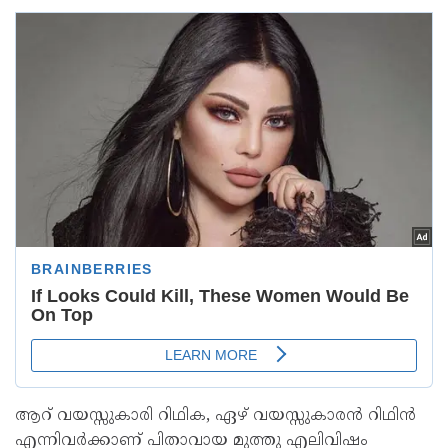
ആറ് വയസ്സുകാരി റിഥിക, ഏഴ് വയസ്സുകാരൻ റിഥിൻ
എന്നിവർക്കാണ് പിതാവായ മുത്തു എലിവിഷം