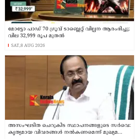
മോട്ടോ പാഡ് 70 ഗ്രൂവ് ടാബ്ലെറ്റ് വില്പന ആരംഭിച്ചു;
വില 32,999 രൂപ മുതൽ
SAT,8 AUG 2026
അസംഘടിത ചെറുകിട സ്ഥാപനങ്ങളുടെ സർവെ:
കൃത്യമായ വിവരങ്ങൾ നൽകണമെന്ന് മുഖ്യമന്ത്രി