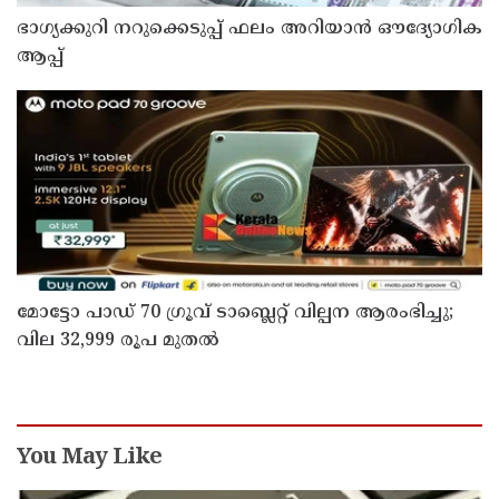
ഭാഗ്യക്കുറി നറുക്കെടുപ്പ് ഫലം അറിയാൻ ഔദ്യോഗിക
ആപ്പ്
മോട്ടോ പാഡ് 70 ഗ്രൂവ് ടാബ്ലെറ്റ് വില്പന ആരംഭിച്ചു;
വില 32,999 രൂപ മുതൽ
You May Like