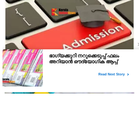
പ്ലസ് വൺ സ്‌കൂൾ/കോമ്പിനേഷൻ ട്രാൻസ്ഫർ
അഡ്മിഷൻ ആഗസ്ത് 10, 11 തീയതികളിൽ
പ്ലസ് വൺ രണ്ടാം സപ്ലിമെന്ററി അലോട്ട്‌മെന്റിനു ശേഷമുള്ള
ഒഴിവുകളിൽ ജില്ല / ജില്ലാന്തര സ്‌കൂൾ/കോമ്പിനേഷൻ ട്രാൻസ്ഫർ
അലോട്ട്‌മെന്റിനായി അപേക്ഷിക്കാനുള്ള അവസരം ആഗസ്റ്റ് 7 ന്
വൈകിട്ട് 4 മണി വരെ നൽകിയിരുന്നു