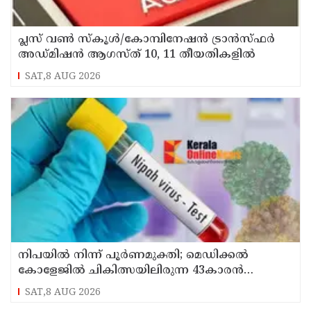
പ്ലസ് വൺ സ്‌കൂൾ/കോമ്പിനേഷൻ ട്രാൻസ്ഫർ
അഡ്മിഷൻ ആഗസ്ത് 10, 11 തീയതികളിൽ
SAT,8 AUG 2026
നിപയിൽ നിന്ന് പൂർണമുക്തി; മെഡിക്കൽ
കോളേജിൽ ചികിത്സയിലിരുന്ന 43കാരൻ
വീട്ടിലേക്ക് മടങ്ങി
SAT,8 AUG 2026