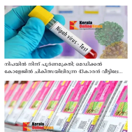
നിപയിൽ നിന്ന് പൂർണമുക്തി; മെഡിക്കൽ
കോളേജിൽ ചികിത്സയിലിരുന്ന 43കാരൻ വീട്ടിലേക്ക്
മടങ്ങി