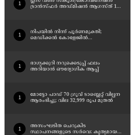
പ്ലസ് വൺ സ്‌കൂൾ/കോമ്പിനേഷൻ
ട്രാൻസ്ഫർ അഡ്മിഷൻ ആഗസ്ത് 10,
11 തീയതികളിൽ
നിപയിൽ നിന്ന് പൂർണമുക്തി;
മെഡിക്കൽ കോളേജിൽ
ചികിത്സയിലിരുന്ന 43കാരൻ
വീട്ടിലേക്ക് മടങ്ങി
ഭാഗ്യക്കുറി നറുക്കെടുപ്പ് ഫലം
അറിയാൻ ഔദ്യോഗിക ആപ്പ്
മോട്ടോ പാഡ് 70 ഗ്രൂവ് ടാബ്ലെറ്റ് വില്പന
ആരംഭിച്ചു; വില 32,999 രൂപ മുതൽ
അസംഘടിത ചെറുകിട
സ്ഥാപനങ്ങളുടെ സർവെ: കൃത്യമായ