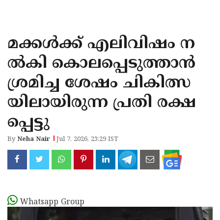
KOZHIKODE
WAYANAD
മക്കൾക്ക് എലിവിഷം ന
KANNUR
ൽകി കൊലപ്പെടുത്താൻ
KASARAGOD
ശ്രമിച്ച ശേഷം ചികിത്സ
യിലായിരുന്ന പ്രതി രക്ഷ
പ്പെട്ടു
By
Neha Nair
Jul 7, 2026, 23:29 IST
Whatsapp Group