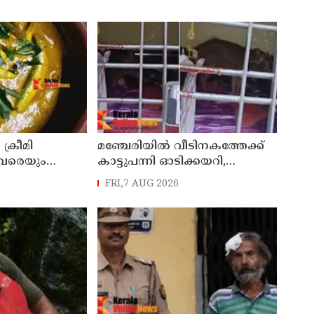
 ക്രീമി
മഞ്ചേരിയിൽ വീടിനകത്തേക്ക്
ാവരെയും
കാട്ടുപന്നി ഓടിക്കയറി,
ന കറി
രണ്ടരവയസ്സുകാരി രക്ഷപ്പെട്ടത്
FRI,7 AUG 2026
തലനാരിഴക്ക്