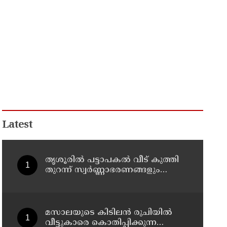
Latest
തൃശൂരിൽ പട്ടാപകൽ വീട് കുത്തി
തുറന്ന് സ്വർണ്ണാഭരണങ്ങളും
പണവും കവർന്നു
മസാലയുടെ കിടിലൻ രുചിയിൽ
വീട്ടുകാരെ കൊതിപ്പിക്കുന്ന