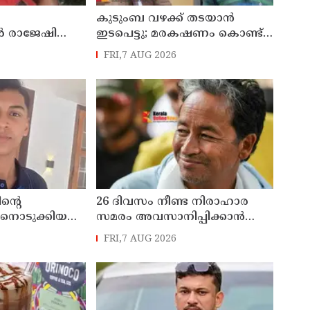
കുടുംബ വഴക്ക് തടയാന്‍
രാജേഷിൻ്റെ
ഇടപെട്ടു; മരകഷണം കൊണ്ട്
്ചയിൽ
പിതാവ് മർദിച്ച 17കാരിക്ക്
FRI,7 AUG 2026
ടി കണ്ണൂർ
ദാരുണാന്ത്യം
ന്റെ
26 ദിവസം നീണ്ട നിരാഹാര
നൊടുക്കിയ
സമരം അവസാനിപ്പിക്കാൻ
ൂർ മൊറാഴയിലെ
പ്രതിപക്ഷ നേതാവ് രാഹുൽ
FRI,7 AUG 2026
നാഷനൽ
ഗാന്ധിയുടെ സഹായം
ാന
തേടിയിരുന്നു ; സോനം
തിരെ
വാങ്ചുക്
ന്ധുക്കൾ