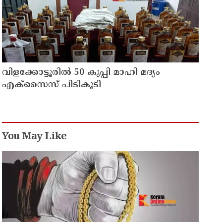
വിളക്കോട്ടൂരിൽ 50 കുപ്പി മാഹി മദ്യം
എക്സൈസ് പിടികൂടി
You May Like