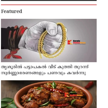
Featured
തൃശൂരിൽ പട്ടാപകൽ വീട് കുത്തി തുറന്ന്
സ്വർണ്ണാഭരണങ്ങളും പണവും കവർന്നു