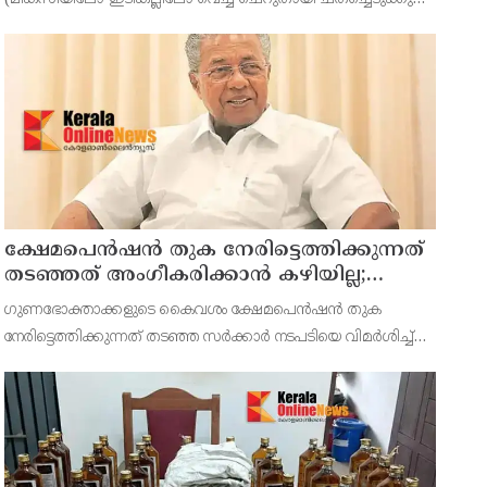
വറ്റൽമുളക് ചതച്ചത്- 4 ടേബിൾ സ്പൂൺ വെളിച്ചെണ്ണ- 4
ടേബിൾ സ്പൂൺ കറിവേപ്പില, ഉപ്പ്- ആവശ്യത്തിന് തയ്യാ
ക്ഷേമപെൻഷൻ തുക നേരിട്ടെത്തിക്കുന്നത്
തടഞ്ഞത് അംഗീകരിക്കാൻ കഴിയില്ല;
സർക്കാരിന്റെ നടപടിയെ വിമർശിച്ച്
ഗുണഭോക്താക്കളുടെ കൈവശം ക്ഷേമപെൻഷൻ തുക
പ്രതിപക്ഷ നേതാവ് പിണറായി വിജയൻ
നേരിട്ടെത്തിക്കുന്നത് തടഞ്ഞ സർക്കാർ നടപടിയെ വിമർശിച്ച്
പ്രതിപക്ഷ നേതാവ് പിണറായി വിജയൻ. രാജ്യത്തിനു
മാതൃകയായ കേരളത്തിലെ സാമൂഹ്യക്ഷേമ പെൻഷൻ വിതരണ
സംവിധാനം അട്ടിമറി