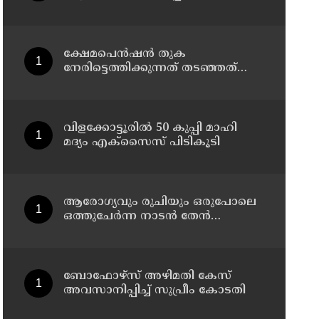
സ്പെഷ്യൽ വിഭവം
ക്ഷേമപെൻഷൻ തുക
നേരിട്ടെത്തിക്കുന്നത് തടഞ്ഞത്
അംഗീകരിക്കാൻ കഴിയില്ല;
സർക്കാരിന്റെ നടപടിയെ
വിമർശിച്ച് പ്രതിപക്ഷ നേതാവ്
പിണറായി വിജയൻ
വിളക്കോട്ടൂരിൽ 50 കുപ്പി മാഹി
മദ്യം എക്സൈസ് പിടികൂടി
ആരോഗ്യവും രുചിയും ഒരുപോലെ
ഒത്തുചേർന്ന നാടൻ തേൻ
നെല്ലിക്ക
ബോഫോഴ്സ് അഴിമതി കേസ്
അവസാനിപ്പിച്ച് സുപ്രീം കോടതി