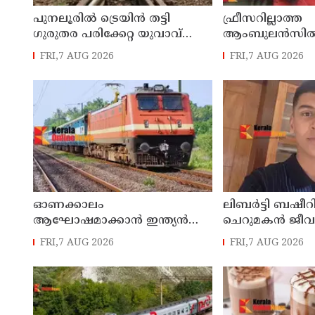
പുനലൂരിൽ ട്രെയിൻ തട്ടി
ഫ്രീസറില്ലാത്ത
ഗുരുതര പരിക്കേറ്റ യുവാവ്
ആംബുലൻസിൽ 
മരിച്ചു
മൃതദേഹം; വീഴ
FRI,7 AUG 2026
FRI,7 AUG 2026
വിശദീകരണം തേ
എഡിഎം
ഓണക്കാലം
ലിബർട്ടി ബഷീറി
ആഘോഷമാക്കാൻ ഇന്ത്യൻ
ചെറുമകൻ ജീവ
റെയിൽവേ; 112 സ്പെഷ്യൽ
സംഭവം : കണ്ണ
FRI,7 AUG 2026
FRI,7 AUG 2026
ട്രെയിനുകൾ, ടിക്കറ്റ്
ജെംസ് ഇൻ്റർ
ബുക്കിംഗുകൾ ഉടൻ
സ്കൂളിലെ പ്രധ
ആരംഭിക്കും
അധ്യാപികക്കെ
പരാതിയുമായിബ