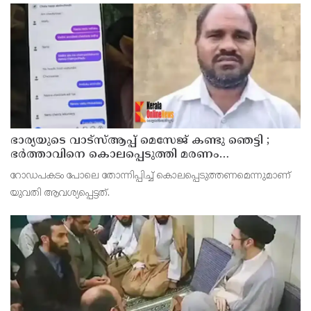
ഭാര്യയുടെ വാട്സ്ആപ്പ് മെസേജ് കണ്ടു ഞെട്ടി ;
ഭര്‍ത്താവിനെ കൊലപ്പെടുത്തി മരണം
റോഡപകടമാക്കി മാറ്റാന്‍ കാമുകനുമായി
റോഡപകടം പോലെ തോന്നിപ്പിച്ച് കൊലപ്പെടുത്തണമെന്നുമാണ്
പദ്ധതിയിട്ട യുവതിയും സുഹൃത്തും ഒളിവില്‍
യുവതി ആവശ്യപ്പെട്ടത്.