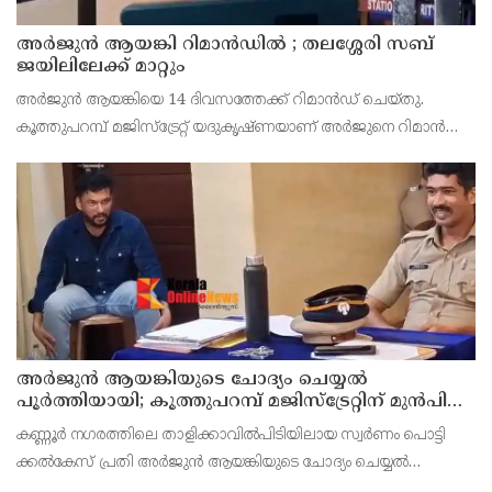
അര്‍ജുന്‍ ആയങ്കി റിമാന്‍ഡില്‍ ; തലശ്ശേരി സബ്
ജയിലിലേക്ക് മാറ്റും
അർജുൻ ആയങ്കിയെ 14 ദിവസത്തേക്ക് റിമാൻഡ് ചെയ്തു.
കൂത്തുപറമ്പ് മജിസ്ട്രേറ്റ് യദുകൃഷ്ണയാണ് അർജുനെ റിമാൻഡ്
ചെയ്തത്. ആഭ്യന്തര മന്ത്രി രമേശ് ചെന്നിത്തലയെ
ഭീഷണിപ്പെടുത്തിയെന്നാരോപിച്ച് ‌
അര്‍ജുന്‍ ആയങ്കിയുടെ ചോദ്യം ചെയ്യല്‍
പൂര്‍ത്തിയായി; കൂത്തുപറമ്പ് മജിസ്ട്രേറ്റിന് മുൻപില്‍
ഹാജരാക്കും
കണ്ണൂർ നഗരത്തിലെ താളിക്കാവിൽപിടിയിലായ സ്വർണം പൊട്ടി
ക്കൽകേസ് പ്രതി അര്‍ജുന്‍ ആയങ്കിയുടെ ചോദ്യം ചെയ്യല്‍
പൂര്‍ത്തിയായി. കൂത്തുപറമ്പ് മജിസ് ട്രേറ്റിന് മുന്നില്‍