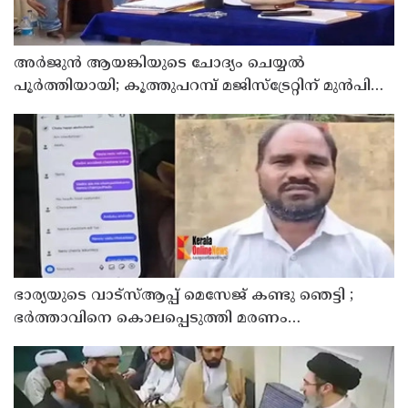
അര്‍ജുന്‍ ആയങ്കിയുടെ ചോദ്യം ചെയ്യല്‍
പൂര്‍ത്തിയായി; കൂത്തുപറമ്പ് മജിസ്ട്രേറ്റിന് മുൻപില്‍
ഹാജരാക്കും
ഭാര്യയുടെ വാട്സ്ആപ്പ് മെസേജ് കണ്ടു ഞെട്ടി ;
ഭര്‍ത്താവിനെ കൊലപ്പെടുത്തി മരണം
റോഡപകടമാക്കി മാറ്റാന്‍ കാമുകനുമായി
പദ്ധതിയിട്ട യുവതിയും സുഹൃത്തും ഒളിവില്‍