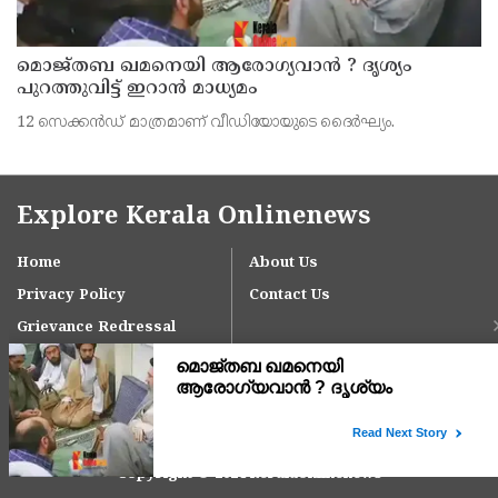
മൊജ്തബ ഖമനെയി ആരോഗ്യവാന്‍ ? ദൃശ്യം
പുറത്തുവിട്ട് ഇറാന്‍ മാധ്യമം
12 സെക്കന്‍ഡ് മാത്രമാണ് വീഡിയോയുടെ ദൈര്‍ഘ്യം.
Explore Kerala Onlinenews
Home
About Us
Privacy Policy
Contact Us
Grievance Redressal
Copyright © 2024 keralaonlinenews