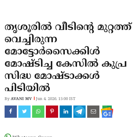
KOZHIKODE
WAYANAD
തൃശൂരിൽ വീടിന്റെ മുറ്റത്ത്
KANNUR
വെച്ചിരുന്ന
KASARAGOD
മോട്ടോര്‍സൈക്കിള്‍
മോഷ്ടിച്ച കേസില്‍ കുപ്ര
സിദ്ധ മോഷ്ടാക്കൾ
പിടിയിൽ
By
AVANI MV
Jun 4, 2026, 15:00 IST