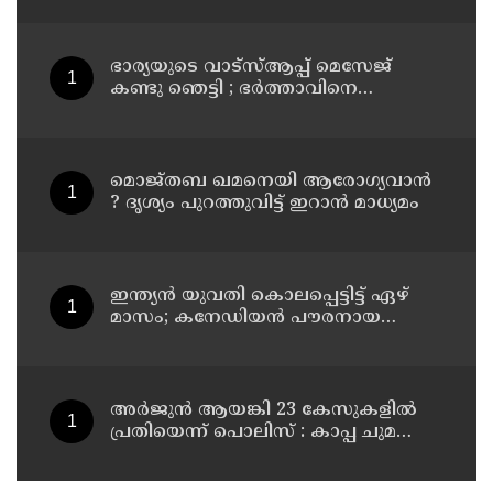
ഭാര്യയുടെ വാട്സ്ആപ്പ് മെസേജ്
കണ്ടു ഞെട്ടി ; ഭര്‍ത്താവിനെ
കൊലപ്പെടുത്തി മരണം
റോഡപകടമാക്കി മാറ്റാന്‍
കാമുകനുമായി പദ്ധതിയിട്ട
യുവതിയും സുഹൃത്തും ഒളിവില്‍
മൊജ്തബ ഖമനെയി ആരോഗ്യവാന്‍
? ദൃശ്യം പുറത്തുവിട്ട് ഇറാന്‍ മാധ്യമം
ഇന്ത്യന്‍ യുവതി കൊലപ്പെട്ടിട്ട് ഏഴ്
മാസം; കനേഡിയന്‍ പൗരനായ
പങ്കാളി അറസ്റ്റില്‍
അര്‍ജുന്‍ ആയങ്കി 23 കേസുകളില്‍
പ്രതിയെന്ന് പൊലിസ് : കാപ്പ ചുമത്തി
ജയിലില്‍ അടക്കാന്‍ നീക്കം