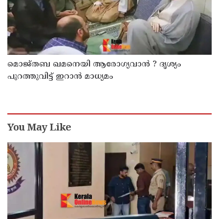
മൊജ്തബ ഖമനെയി ആരോഗ്യവാന്‍ ? ദൃശ്യം
പുറത്തുവിട്ട് ഇറാന്‍ മാധ്യമം
You May Like