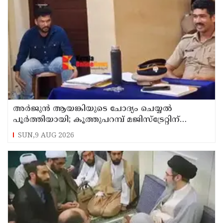
അര്‍ജുന്‍ ആയങ്കിയുടെ ചോദ്യം ചെയ്യല്‍
പൂര്‍ത്തിയായി; കൂത്തുപറമ്പ് മജിസ്ട്രേറ്റിന്
മുൻപില്‍ ഹാജരാക്കും
SUN,9 AUG 2026