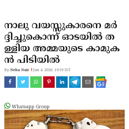
KOZHIKODE
WAYANAD
നാലു വയസ്സുകാരനെ മർ
KANNUR
ദ്ദിച്ചുകൊന്ന് ഓടയിൽ ത
KASARAGOD
ള്ളിയ അമ്മയുടെ കാമുക
ൻ പിടിയിൽ
By
Neha Nair
Jun 4, 2026, 19:59 IST
Whatsapp Group