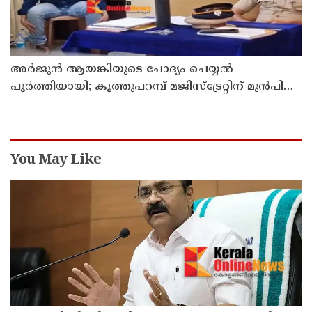
അര്‍ജുന്‍ ആയങ്കിയുടെ ചോദ്യം ചെയ്യല്‍
പൂര്‍ത്തിയായി; കൂത്തുപറമ്പ് മജിസ്ട്രേറ്റിന് മുൻപില്‍
ഹാജരാക്കും
You May Like