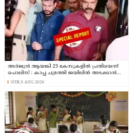
അര്‍ജുന്‍ ആയങ്കി 23 കേസുകളില്‍ പ്രതിയെന്ന്
പൊലിസ് : കാപ്പ ചുമത്തി ജയിലില്‍ അടക്കാന്‍
നീക്കം
SUN,9 AUG 2026