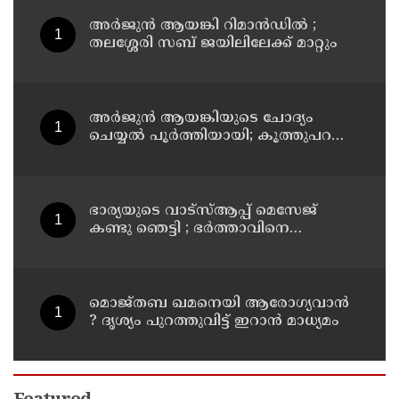
ആശങ്കാകുലരാണെന്ന് ഖാര്‍ഗെ
അര്‍ജുന്‍ ആയങ്കി റിമാന്‍ഡില്‍ ;
തലശ്ശേരി സബ് ജയിലിലേക്ക് മാറ്റും
അര്‍ജുന്‍ ആയങ്കിയുടെ ചോദ്യം
ചെയ്യല്‍ പൂര്‍ത്തിയായി; കൂത്തുപറമ്പ്
മജിസ്ട്രേറ്റിന് മുൻപില്‍ ഹാജരാക്കും
ഭാര്യയുടെ വാട്സ്ആപ്പ് മെസേജ്
കണ്ടു ഞെട്ടി ; ഭര്‍ത്താവിനെ
കൊലപ്പെടുത്തി മരണം
റോഡപകടമാക്കി മാറ്റാന്‍
കാമുകനുമായി പദ്ധതിയിട്ട
യുവതിയും സുഹൃത്തും ഒളിവില്‍
മൊജ്തബ ഖമനെയി ആരോഗ്യവാന്‍
? ദൃശ്യം പുറത്തുവിട്ട് ഇറാന്‍ മാധ്യമം