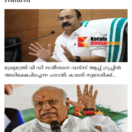
Featured
മുഖ്യമന്ത്രി വി ഡി സതീശനെ വാട്‌സ് ആപ്പ് ഗ്രൂപ്പില്‍
അധിക്ഷേപിച്ചെന്ന പരാതി; കാലടി സ്വദേശിക്ക്
എതിരെ കേസ്