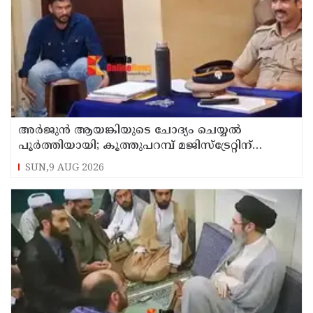
അര്‍ജുന്‍ ആയങ്കിയുടെ ചോദ്യം ചെയ്യല്‍
പൂര്‍ത്തിയായി; കൂത്തുപറമ്പ് മജിസ്ട്രേറ്റിന്
മുൻപില്‍ ഹാജരാക്കും
SUN,9 AUG 2026