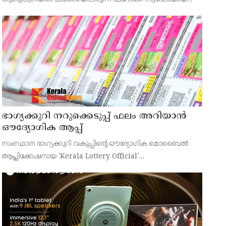
43കാരനെ ഡിസ്ചാർജ് ചെയ്തു.
ഭാഗ്യക്കുറി നറുക്കെടുപ്പ് ഫലം അറിയാൻ
ഔദ്യോഗിക ആപ്പ്
സംസ്ഥാന ഭാഗ്യക്കുറി വകുപ്പിന്റെ ഔദ്യോഗിക മൊബൈൽ
ആപ്ലിക്കേഷനായ 'Kerala Lottery Official'
പൊതുജനങ്ങൾക്ക് ലഭ്യമാണെന്ന് കേരള സംസ്ഥാന
ഭാഗ്യക്കുറി വകുപ്പ് ഡയറക്ടർ അഞ്ജു കെ എസ് അറിയിച്ചു.