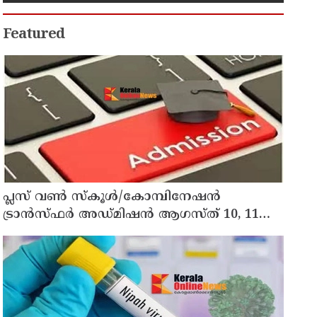
Featured
പ്ലസ് വൺ സ്‌കൂൾ/കോമ്പിനേഷൻ
ട്രാൻസ്ഫർ അഡ്മിഷൻ ആഗസ്ത് 10, 11
തീയതികളിൽ