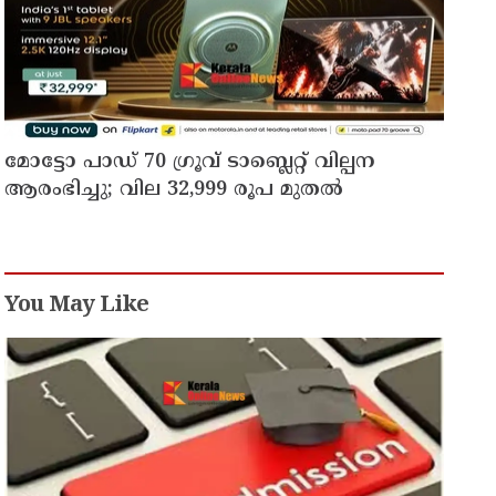
മോട്ടോ പാഡ് 70 ഗ്രൂവ് ടാബ്ലെറ്റ് വില്പന
ആരംഭിച്ചു; വില 32,999 രൂപ മുതൽ
You May Like