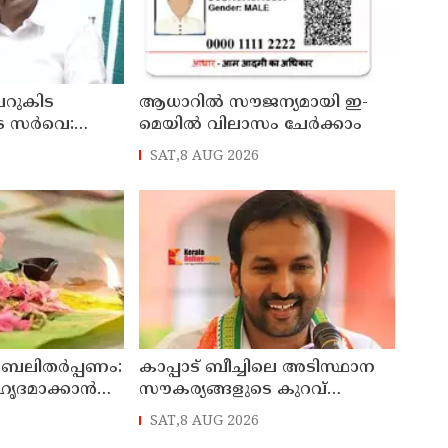
റുകിട
ആധാറിൽ സൗജന്യമായി ഇ-
െ സർവെ:
മെയിൽ വിലാസം ചേർക്കാം
രങ്ങൾ
SAT,8 AUG 2026
്യമന്ത്രി വി
 ബലിതർപ്പണം:
കാപ്പാട് ബീച്ചിലെ അടിസ്ഥാന
ഹൃദമാക്കാൻ
സൗകര്യങ്ങളുടെ കുറവ്
ശവുമായി
പരിഹരിക്കും : മന്ത്രി പി.സി
SAT,8 AUG 2026
വിഷ്ണുനാഥ്