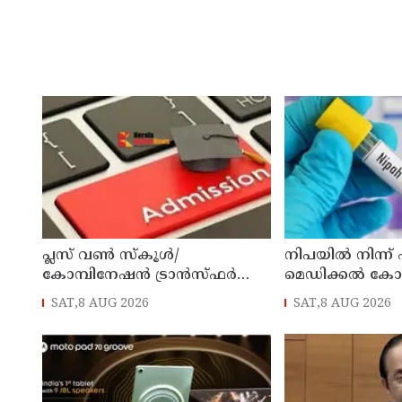
പ്ലസ് വൺ സ്‌കൂൾ/
നിപയിൽ നിന്ന്
കോമ്പിനേഷൻ ട്രാൻസ്ഫർ
മെഡിക്കൽ ക
അഡ്മിഷൻ ആഗസ്ത് 10, 11
ചികിത്സയിലിരു
SAT,8 AUG 2026
SAT,8 AUG 2026
തീയതികളിൽ
വീട്ടിലേക്ക് മടങ്ങ