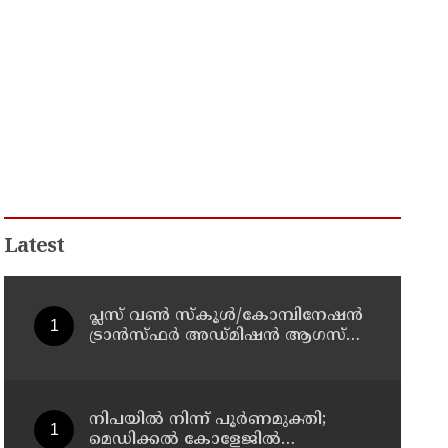
Latest
പ്ലസ് വൺ സ്‌കൂൾ/കോമ്പിനേഷൻ
ട്രാൻസ്ഫർ അഡ്മിഷൻ ആഗസ്ത്
10, 11 തീയതികളിൽ
നിപയിൽ നിന്ന് പൂർണമുക്തി;
മെഡിക്കൽ കോളേജിൽ