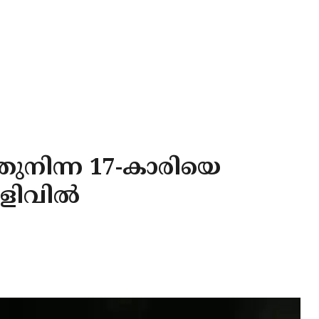
ുനിന്ന 17-കാരിയെ
 ഒളിവിൽ