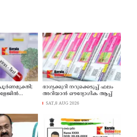
 പൂർണമുക്തി;
ഭാഗ്യക്കുറി നറുക്കെടുപ്പ് ഫലം
ോളേജിൽ
അറിയാൻ ഔദ്യോഗിക ആപ്പ്
ന്ന 43കാരൻ
SAT,8 AUG 2026
ി