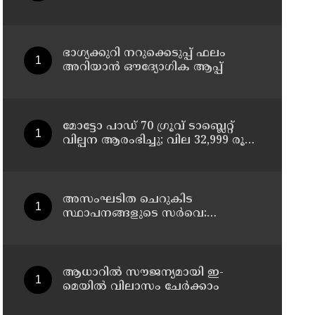
ചികിത്സയിലിരുന്ന 43കാരൻ
വീട്ടിലേക്ക് മടങ്ങി
ഭാഗ്യക്കുറി നറുക്കെടുപ്പ് ഫലം
അറിയാൻ ഔദ്യോഗിക ആപ്പ്
മോട്ടോ പാഡ് 70 ഗ്രൂവ് ടാബ്ലെറ്റ്
വില്പന ആരംഭിച്ചു; വില 32,999 രൂപ
മുതൽ
അസംഘടിത ചെറുകിട
സ്ഥാപനങ്ങളുടെ സർവെ:
കൃത്യമായ വിവരങ്ങൾ
നൽകണമെന്ന് മുഖ്യമന്ത്രി വി ഡി
സതീശൻ
ആധാറിൽ സൗജന്യമായി ഇ-
മെയിൽ വിലാസം ചേർക്കാം