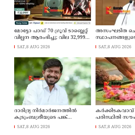
മോട്ടോ പാഡ് 70 ഗ്രൂവ് ടാബ്ലെറ്റ്
അസംഘടിത ചെ
വില്പന ആരംഭിച്ചു; വില 32,999
സ്ഥാപനങ്ങളുട
രൂപ മുതൽ
കൃത്യമായ വിവ
SAT,8 AUG 2026
SAT,8 AUG 2026
നൽകണമെന്ന് മുഖ
ഡി സതീശൻ
ദാരിദ്ര്യ നിർമാർജനത്തിൽ
കർക്കിടകവാവ്
കുടുംബശ്രീയുടെ പങ്ക്
പരിസ്ഥിതി സൗ
ശ്രദ്ധേയം: മന്ത്രി ഒ. ജെ. ജനീഷ്
കർശന നിർദ്ദേ
SAT,8 AUG 2026
SAT,8 AUG 2026
ശുചിത്വ മിഷൻ