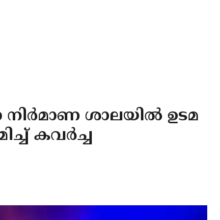
രണ നിർമാണ ശാലയിൽ ഉടമ
്ച് കവർച്ച