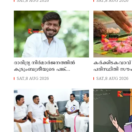
SAT,8 AUG 2026
SAT,8 AUG 2026
നൽകണമെന്ന് മുഖ
ഡി സതീശൻ
ദാരിദ്ര്യ നിർമാർജനത്തിൽ
കർക്കിടകവാവ്
കുടുംബശ്രീയുടെ പങ്ക്
പരിസ്ഥിതി സൗ
ശ്രദ്ധേയം: മന്ത്രി ഒ. ജെ. ജനീഷ്
കർശന നിർദ്ദേ
SAT,8 AUG 2026
SAT,8 AUG 2026
ശുചിത്വ മിഷൻ