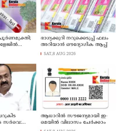
 പൂർണമുക്തി;
ഭാഗ്യക്കുറി നറുക്കെടുപ്പ് ഫലം
ോളേജിൽ
അറിയാൻ ഔദ്യോഗിക ആപ്പ്
ന്ന 43കാരൻ
SAT,8 AUG 2026
ി
റുകിട
ആധാറിൽ സൗജന്യമായി ഇ-
െ സർവെ:
മെയിൽ വിലാസം ചേർക്കാം
രങ്ങൾ