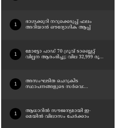
ചികിത്സയിലിരുന്ന 43കാരൻ
വീട്ടിലേക്ക് മടങ്ങി
ഭാഗ്യക്കുറി നറുക്കെടുപ്പ് ഫലം
അറിയാൻ ഔദ്യോഗിക ആപ്പ്
മോട്ടോ പാഡ് 70 ഗ്രൂവ് ടാബ്ലെറ്റ്
വില്പന ആരംഭിച്ചു; വില 32,999 രൂപ
മുതൽ
അസംഘടിത ചെറുകിട
സ്ഥാപനങ്ങളുടെ സർവെ:
കൃത്യമായ വിവരങ്ങൾ
നൽകണമെന്ന് മുഖ്യമന്ത്രി വി ഡി
സതീശൻ
ആധാറിൽ സൗജന്യമായി ഇ-
മെയിൽ വിലാസം ചേർക്കാം