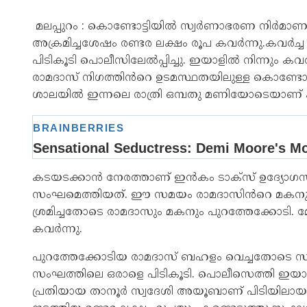
മലപ്പുറം : കൊണ്ടോട്ടിയിൽ സ്വർണാഭരണ നിർമാ
അക്രമിച്ചശേഷം രണ്ടര ലക്ഷം രൂപ കവർന്നു.കവർച
പിടികൂടി പൊലീസിലേൽപ്പിച്ചു. ഇയാളിൽ നിന്നും കവ
രാമദാസ് നിഗത്തിൻറെ ഉടമസ്ഥതയിലുള്ള കൊണ്ട
ശാലയിൽ ഇന്നലെ രാത്രി ഒമ്പതു മണിയോടെയാണ് ക
കടയടക്കാൻ നേരത്താണ് ഇൻകം ടാക്സ് ഉദ്യോഗസ്ഥ
സംഘമെത്തിയത്. ഈ സമയം രാമദാസിൻറെ മകനും കട
ശ്രമിച്ചതോടെ രാമദാസും മകനും പുറത്തേക്കോടി. 
കവർന്നു.
പുറത്തേക്കോടിയ രാമദാസ് ബഹളം വെച്ചതോടെ സമീപ
സംഘത്തിലെ ഒരാളെ പിടികൂടി. പൊലീസെത്തി ഇയാള
പ്രതിയായ താനൂർ സ്വദേശി അയൂബാണ് പിടിയിലായത