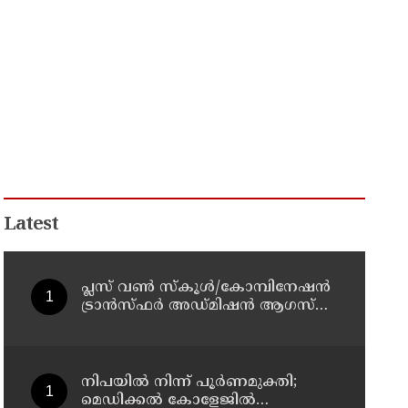
Latest
പ്ലസ് വൺ സ്‌കൂൾ/കോമ്പിനേഷൻ
ട്രാൻസ്ഫർ അഡ്മിഷൻ ആഗസ്ത്
10, 11 തീയതികളിൽ
നിപയിൽ നിന്ന് പൂർണമുക്തി;
മെഡിക്കൽ കോളേജിൽ