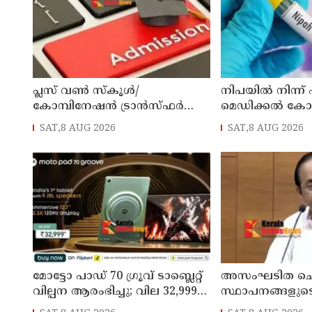
പ്ലസ് വൺ സ്‌കൂൾ/
നിപയിൽ നിന്ന്
കോമ്പിനേഷൻ ട്രാൻസ്ഫർ
മെഡിക്കൽ ക
അഡ്മിഷൻ ആഗസ്ത് 10, 11
ചികിത്സയിലിരു
SAT,8 AUG 2026
SAT,8 AUG 2026
തീയതികളിൽ
വീട്ടിലേക്ക് മടങ്ങ
മോട്ടോ പാഡ് 70 ഗ്രൂവ് ടാബ്ലെറ്റ്
അസംഘടിത ചെ
വില്പന ആരംഭിച്ചു; വില 32,999
സ്ഥാപനങ്ങളുട
രൂപ മുതൽ
കൃത്യമായ വിവ