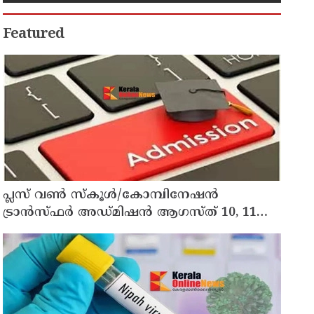
Featured
പ്ലസ് വൺ സ്‌കൂൾ/കോമ്പിനേഷൻ
ട്രാൻസ്ഫർ അഡ്മിഷൻ ആഗസ്ത് 10, 11
തീയതികളിൽ