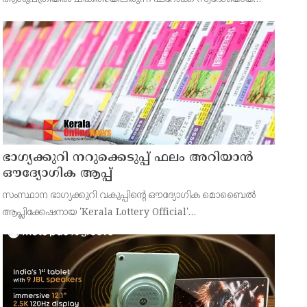
43കാരനെ ഡിസ്ചാർജ് ചെയ്തു.
ഭാഗ്യക്കുറി നറുക്കെടുപ്പ് ഫലം അറിയാൻ
ഔദ്യോഗിക ആപ്പ്
സംസ്ഥാന ഭാഗ്യക്കുറി വകുപ്പിന്റെ ഔദ്യോഗിക മൊബൈൽ
ആപ്ലിക്കേഷനായ 'Kerala Lottery Official'
പൊതുജനങ്ങൾക്ക് ലഭ്യമാണെന്ന് കേരള സംസ്ഥാന
ഭാഗ്യക്കുറി വകുപ്പ് ഡയറക്ടർ അഞ്ജു കെ എസ് അറിയിച്ചു.