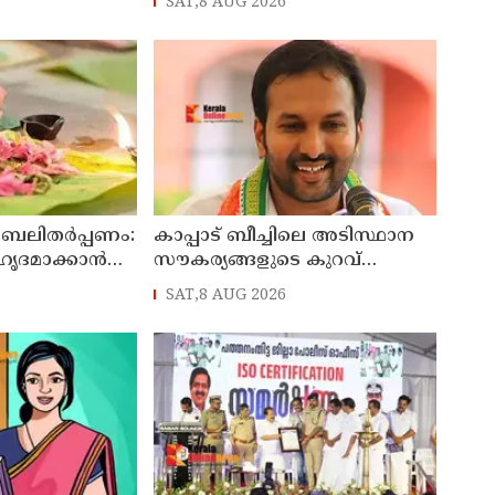
SAT,8 AUG 2026
്യമന്ത്രി വി
 ബലിതർപ്പണം:
കാപ്പാട് ബീച്ചിലെ അടിസ്ഥാന
ഹൃദമാക്കാൻ
സൗകര്യങ്ങളുടെ കുറവ്
ശവുമായി
പരിഹരിക്കും : മന്ത്രി പി.സി
SAT,8 AUG 2026
വിഷ്ണുനാഥ്