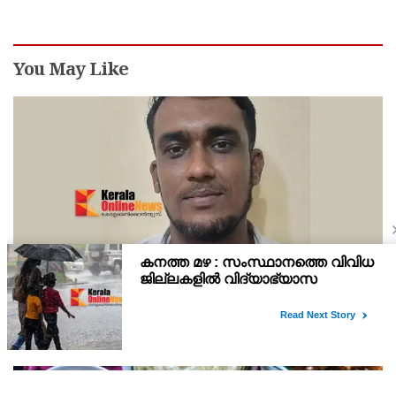
You May Like
നിരവധി കേസുകളിൽ പ്രതിയായ ആദികടലായി
സ്വദേശി ജംഷീറിനെ കാപ്പ ചുമത്തി ജയിലിലടച്ചു
നിരവധി ക്രിമിനൽ കേസുകളിൽ പ്രതിയായ ആദി കടലായി സ്വദേശി
ജബ്ഷീർ എന്ന കല്ല് ജംഷി എന്ന ജംഷീറിനെ (35)കേരള
സാമൂഹിക വിരുദ്ധ പ്രവർത്തനങ്ങൾ തടയൽ (കാപ്പ) നിയമ പ്രകാരം
കണ്ണൂർ സെൻട്രൽ ജയിലിലടച്ചു.