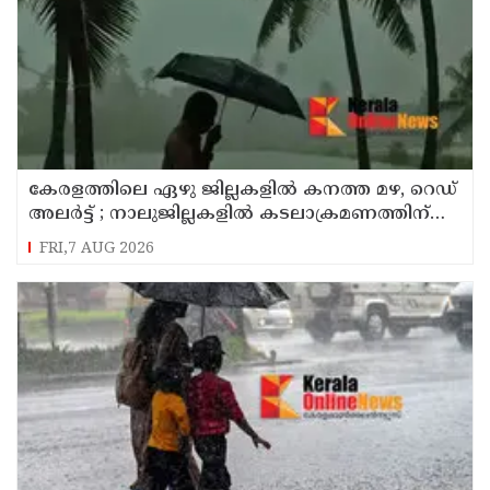
കേരളത്തിലെ ഏഴു ജില്ലകളിൽ കനത്ത മഴ, റെഡ്
അലർട്ട് ; നാലുജില്ലകളിൽ കടലാക്രമണത്തിന്
സാധ്യത
FRI,7 AUG 2026