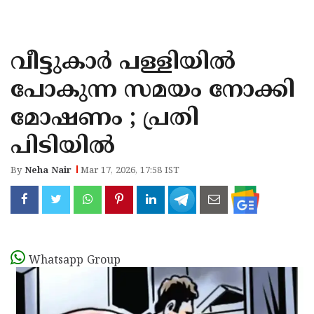
KOZHIKODE
WAYANAD
വീട്ടുകാർ പള്ളിയിൽ
KANNUR
പോകുന്ന സമയം നോക്കി
KASARAGOD
മോഷണം ; പ്രതി
പിടിയിൽ
By
Neha Nair
Mar 17, 2026, 17:58 IST
Whatsapp Group