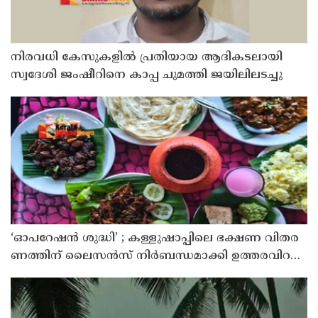
നിരവധി കേസുകളിൽ പ്രതിയായ ആദികടലായി
സ്വദേശി ജംഷീറിനെ കാപ്പ ചുമത്തി ജയിലിലടച്ചു
‘ഓ​പ​റേ​ഷ​ൻ ശു​ദ്ധി’ ; ക​ള്ളു​ഷാ​പ്പി​ലെ ഭ​ക്ഷ​ണ വി​ത​ര​
ണ​ത്തി​ന് ലൈ​സ​ൻ​സ് നി​ർ​ബ​ന്ധ​മാ​ക്കി ഉ​ത്ത​ര​വി​റ​
ക്കി എ​ക്​​സൈ​സ്​ വ​കു​പ്പ്​