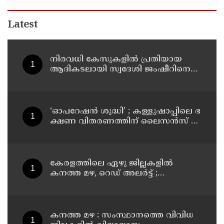
Latest
നിരവധി കേസുകളിൽ പ്രതിയായ
ആദികടലായി സ്വദേശി ജംഷീറിനെ
കാപ്പ ചുമത്തി ജയിലിലടച്ചു
‘ഓ​പ​റേ​ഷ​ൻ ശു​ദ്ധി’ ; ക​ള്ളു​ഷാ​പ്പി​ലെ ഭ​
ക്ഷ​ണ വി​ത​ര​ണ​ത്തി​ന് ലൈ​സ​ൻ​സ് നി​
ർ​ബ​ന്ധ​മാ​ക്കി ഉ​ത്ത​ര​വി​റ​ക്കി എ​ക്​​
സൈ​സ്​ വ​കു​പ്പ്​
കേരളത്തിലെ ഏഴു ജില്ലകളിൽ
കനത്ത മഴ, റെഡ് അലർട്ട് ;
നാലുജില്ലകളിൽ കടലാക്രമണത്തിന്
സാധ്യത
കനത്ത മഴ : സംസ്ഥാനത്തെ വിവിധ