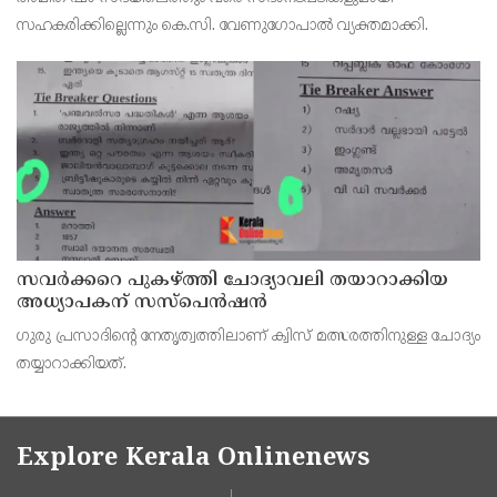
സഹകരിക്കില്ലെന്നും കെ.സി. വേണുഗോപാല്‍ വ്യക്തമാക്കി.
സവര്‍ക്കറെ പുകഴ്ത്തി ചോദ്യാവലി തയാറാക്കിയ
അധ്യാപകന് സസ്‌പെന്‍ഷന്‍
ഗുരു പ്രസാദിന്റെ നേതൃത്വത്തിലാണ് ക്വിസ് മത്സരത്തിനുള്ള ചോദ്യം
തയ്യാറാക്കിയത്.
Explore Kerala Onlinenews