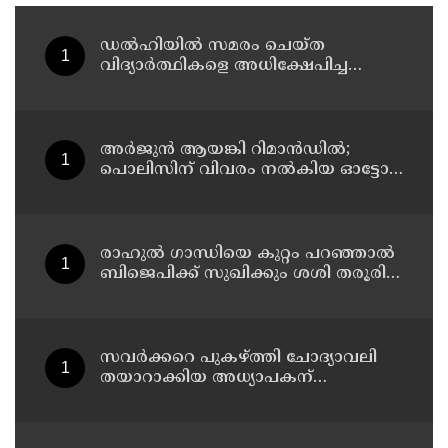
ഡൽഹിയിൽ സമരം ചെയ്ത
വിദ്യാർത്ഥികളെ അധിക്ഷേപിച്ച
കേസില്‍ സംഘപരിവാർ
സഹയാത്രികൻ ടി ജി മോഹന്‍ദാസ്
കസ്റ്റഡിയിൽ
അര്‍ജുന്‍ ആയങ്കി റിമാന്‍ഡില്‍;
പൊലിസിന് വിവരം നൽകിയ ഓട്ടോ
ഡ്രൈവർക്ക് ഒരു ലക്ഷം
പാരിതോഷികം നൽകുമെന്ന് മന്ത്രി
രാഹുല്‍ ഗാന്ധിയെ കുറ്റം പറഞ്ഞാല്‍
ബിജെപിക്ക് സുഖിക്കും ശശി തരൂരിന്
മറുപടിയുമായി കെ സി
വേണുഗോപാല്‍
സവര്‍ക്കറെ പുകഴ്ത്തി ചോദ്യാവലി
തയാറാക്കിയ അധ്യാപകന്
സസ്‌പെന്‍ഷന്‍