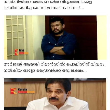
ഡൽഹിയിൽ സമരം ചെയ്ത വിദ്യാർത്ഥികളെ
അധിക്ഷേപിച്ച കേസില്‍ സംഘപരിവാർ
സഹയാത്രികൻ ടി ജി മോഹന്‍ദാസ് കസ്റ്റഡിയിൽ
അര്‍ജുന്‍ ആയങ്കി റിമാന്‍ഡില്‍; പൊലിസിന് വിവരം
നൽകിയ ഓട്ടോ ഡ്രൈവർക്ക് ഒരു ലക്ഷം
പാരിതോഷികം നൽകുമെന്ന് മന്ത്രി