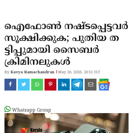
KOZHIKODE
WAYANAD
ഐഫോൺ നഷ്ടപ്പെട്ടവർ
KANNUR
സൂക്ഷിക്കുക; പുതിയ ത
KASARAGOD
ട്ടിപ്പുമായി സൈബർ
ക്രിമിനലുകൾ
By
Kavya Ramachandran
May 26, 2026, 20:51 IST
Whatsapp Group