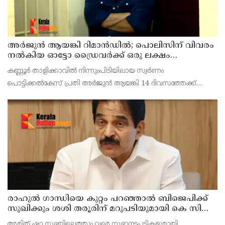
അര്‍ജുന്‍ ആയങ്കി റിമാന്‍ഡില്‍; പൊലിസിന് വിവരം
നൽകിയ ഓട്ടോ ഡ്രൈവർക്ക് ഒരു ലക്ഷം
പാരിതോഷികം നൽകുമെന്ന് മന്ത്രി
കണ്ണൂർ താളിക്കാവിൽ നിന്നുംപിടിയിലായ സ്വർണം
പൊട്ടിക്കൽകേസ് പ്രതി അര്‍ജുന്‍ ആയങ്കി 14 ദിവസത്തേക്ക്
റിമാന്‍ഡില്‍. കൂത്തുപറമ്പ് ജുഡീഷ്യൽ ഫസ്ക്ളാസ്
മജിസ്‌ട്രേറ്റാണ് റിമാൻഡ് ചെയ്തത് പ്രതിയെ തലശേരി സബ്
ജയില
രാഹുല്‍ ഗാന്ധിയെ കുറ്റം പറഞ്ഞാല്‍ ബിജെപിക്ക്
സുഖിക്കും ശശി തരൂരിന് മറുപടിയുമായി കെ സി
വേണുഗോപാല്‍
അമിത് ഷാ സഭയിലെത്തും വരെ സഭാനടപടികളുമായി