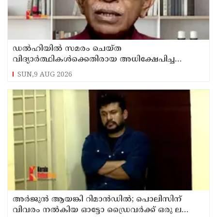
ഡൽഹിയിൽ സമരം ചെയ്ത
വിദ്യാർത്ഥികൾക്കെതിരായ അധിക്ഷേപിച്ച
കേസില്‍ സംഘപരിവാർ സഹയാത്രികൻ ടി ജി
SUN,9 AUG 2026
മോഹന്‍ദാസ് കസ്റ്റഡിയിൽ
അര്‍ജുന്‍ ആയങ്കി റിമാന്‍ഡില്‍; പൊലിസിന്
വിവരം നൽകിയ ഓട്ടോ ഡ്രൈവർക്ക് ഒരു ലക്ഷം