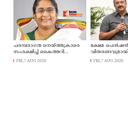
പരമ്പരാഗത നെയ്ത്തുകാരെ
ക്ഷേമ പെൻഷ
സംരക്ഷിച്ച് കൈത്തറി
വിതരണവുമായി ബ
മേഖലയുടെ
പുതിയ ഉത്തരവ്
FRI,7 AUG 2026
FRI,7 AUG 2026
ആധുനികവത്കരണം
ലക്ഷക്കണക്കിന
സാധ്യമാക്കും: ഡെപ്യൂട്ടി
സാധാരണക്കാ
സ്പീക്കർ ഷാനിമോൾ ഉസ്മാൻ
പ്രതികൂലമായി ബ
കെ.എൻ. ബാ