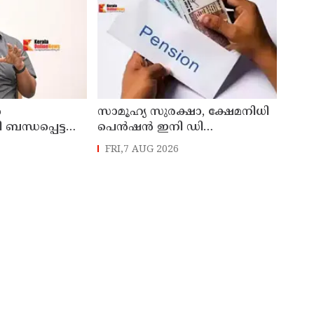
ൻ
സാമൂഹ്യ സുരക്ഷാ, ക്ഷേമനിധി
ന്ധപ്പെട്ട
പെൻഷൻ ഇനി ഡി
ബിടിയിലൂടെ നൽകും
FRI,7 AUG 2026
്
രെ
ാധിക്കും ;
ലഗോപാൽ