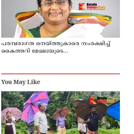
പരമ്പരാഗത നെയ്ത്തുകാരെ സംരക്ഷിച്ച്
കൈത്തറി മേഖലയുടെ
ആധുനികവത്കരണം സാധ്യമാക്കും:
ഡെപ്യൂട്ടി സ്പീക്കർ ഷാനിമോൾ ഉസ്മാൻ
You May Like