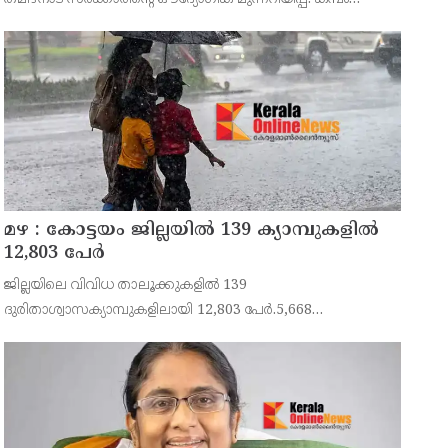
താഴ്വരയിലെ 14,707 ഏക്കർ സ്ഥലത്തെ ഒന്നാം
നെൽകൃഷിക്കായി ജലം തുറന്നുവിടുന്ന ചടങ്ങിൽ തമിഴ്ന
മഴ : കോട്ടയം ജില്ലയിൽ 139 ക്യാമ്പുകളിൽ
12,803 പേര്‍
ജില്ലയിലെ വിവിധ താലൂക്കുകളിൽ 139
ദുരിതാശ്വാസക്യാമ്പുകളിലായി 12,803 പേർ.5,668
കുടുംബങ്ങളിൽ നിന്നുള്ളവരാണ് ക്യാമ്പുകളിലുള്ളത്.ഇതില്‍
5,244 പുരുഷന്മാരും 5,813 സ്ത്രീകളും