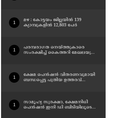
മഴ : കോട്ടയം ജില്ലയിൽ 139
ക്യാമ്പുകളിൽ 12,803 പേര്‍
പരമ്പരാഗത നെയ്ത്തുകാരെ
സംരക്ഷിച്ച് കൈത്തറി മേഖലയുടെ
ആധുനികവത്കരണം
സാധ്യമാക്കും: ഡെപ്യൂട്ടി സ്പീക്കർ
ഷാനിമോൾ ഉസ്മാൻ
ക്ഷേമ പെൻഷൻ വിതരണവുമായി
ബന്ധപ്പെട്ട പുതിയ ഉത്തരവ്
ലക്ഷക്കണക്കിന്
സാധാരണക്കാരെ പ്രതികൂലമായി
ബാധിക്കും ; കെ.എൻ.
ബാലഗോപാൽ
സാമൂഹ്യ സുരക്ഷാ, ക്ഷേമനിധി
പെൻഷൻ ഇനി ഡി ബിടിയിലൂടെ
നൽകും