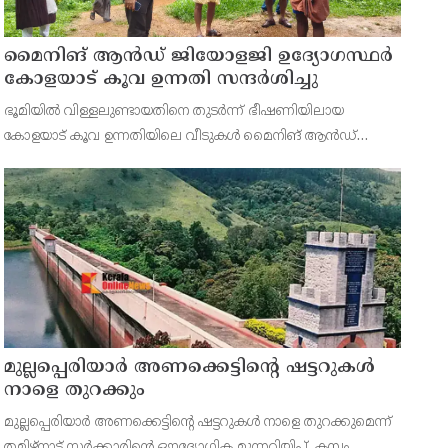
മൈനിങ് ആൻഡ്​ ജിയോളജി ഉദ്യോഗസ്ഥർ
കോളയാട് കൂവ ഉന്നതി സന്ദർശിച്ചു
ഭൂമിയിൽ വിള്ളലുണ്ടായതിനെ തുടർന്ന് ഭീഷണിയിലായ
കോളയാട് കൂവ ഉന്നതിയിലെ വീടുകൾ മൈനിങ് ആൻഡ്
ജിയോളജി ഉദ്യോഗസ്ഥർ സന്ദർശിച്ചു. ഉന്നതിയിലെ
കുടുംബാംഗങ്ങളെ മാറ്റിപ്പാർപ്പിക്കുന്നതിന് അടിയന്തര നടപടി
സ്വീകരിക്കണമ
മുല്ലപ്പെരിയാർ അണക്കെട്ടിന്റെ ഷട്ടറുകൾ
നാളെ തുറക്കും
മുല്ലപ്പെരിയാർ അണക്കെട്ടിന്റെ ഷട്ടറുകൾ നാളെ തുറക്കുമെന്ന്
തമിഴ്‌നാട് സർക്കാരിന്റെ ഔദ്യോഗിക മുന്നറിയിപ്പ്. കമ്പം