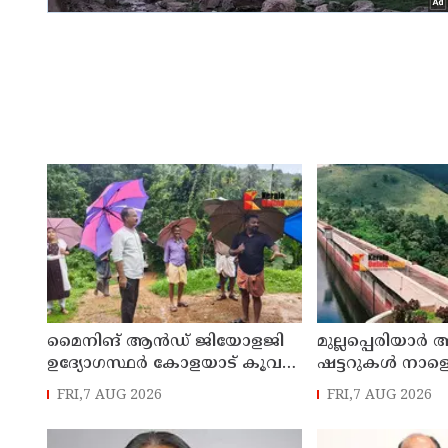
മൈനിങ് ആൻഡ്​ ജിയോളജി
മുല്ലപ്പെരിയാർ 
ഉദ്യോഗസ്ഥർ കോളയാട് കൂവ
ഷട്ടറുകൾ നാളെ
ഉന്നതി സന്ദർശിച്ചു
FRI,7 AUG 2026
FRI,7 AUG 2026