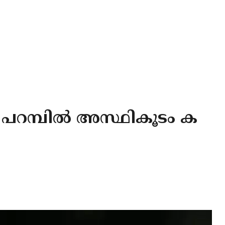
പറമ്പിൽ അസ്ഥികൂടം ക