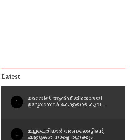
Latest
മൈനിങ് ആൻഡ്​ ജിയോളജി
ഉദ്യോഗസ്ഥർ കോളയാട് കൂവ
ഉന്നതി സന്ദർശിച്ചു
മുല്ലപ്പെരിയാർ അണക്കെട്ടിന്റെ
ഷട്ടറുകൾ നാളെ തുറക്കും