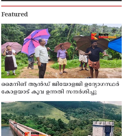
Featured
മൈനിങ് ആൻഡ്​ ജിയോളജി ഉദ്യോഗസ്ഥർ
കോളയാട് കൂവ ഉന്നതി സന്ദർശിച്ചു