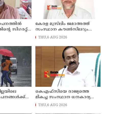
ഥാപനത്തിൽ
കേരള മുസ്‌ലിം ജമാഅത്ത്
തിന്റെ സിഗരറ്റ്
സംസ്ഥാന കൗൺസിലറും
നാട്
തളിപ്പറമ്പിലെ മുതിർന്ന മാധ്യമ
THU,6 AUG 2026
സെയിൽസ്മാൻ
പ്രവർത്തകനുമായ ബി എ
പിടിയിൽ
അലി മൊഗ്രാൽ നിര്യാതനായി
ില്ലയിലെ
കെഎഫ്‌സിയെ രാജ്യത്തെ
ഥാപനങ്ങൾക്ക്
മികച്ച സംസ്ഥാന ധനകാര്യ
സ്ഥാപനമാക്കും: മുഖ്യമന്ത്രി വി
THU,6 AUG 2026
ഡി സതീശൻ