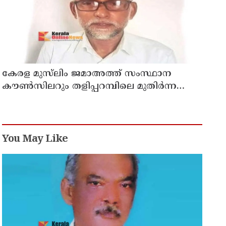
കേരള മുസ്‌ലിം ജമാഅത്ത് സംസ്ഥാന
കൗൺസിലറും തളിപ്പറമ്പിലെ മുതിർന്ന
മാധ്യമ പ്രവർത്തകനുമായ ബി എ അലി
മൊഗ്രാൽ നിര്യാതനായി
You May Like