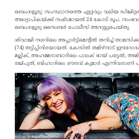
ബെംഗളൂരു: സംസ്ഥാനത്തെ ഏറ്റവും വലിയ ഡിജിറ്റൽ അ
അധ്യാപികയ്ക്ക് നഷ്ടമായത് 24 കോടി രൂപ. സംഭ
ബെംഗളൂരു സൈബർ പോലീസ് അറസ്റ്റുചെയ്തു.
ശിവാജി നഗറിലെ അപ്പാർട്ട്മെന്റിൽ തനിച്ച് താമസിക്
(74) തട്ടിപ്പിനിരയായത്. കേസിൽ തമിഴ്‌നാട് ഈ
മല്ലിക്, അഹമ്മദാബാദിലെ പാലക് ഭായ് പട്ടേൽ, അമി
രജ്പുത്, ബിഹാറിലെ ഗൗരവ് കുമാർ എന്നിവരാണ് പ