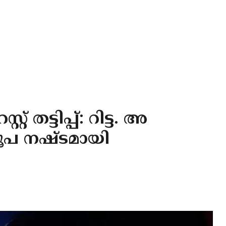
 തട്ടിപ്പ്: റിട്ട. അ
രൂപ നഷ്ടമായി