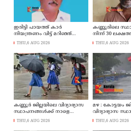
ഇരിട്ടി പായത്ത് കാർ
കണ്ണൂരിലെ സ്
നിയന്ത്രണം വിട്ട് മറിഞ്ഞ്
നിന്ന് 30 ലക്ഷത്
തളിപ്പറമ്പിലെ ആദ്യ കാല
മോഷണം: തമിഴ്‌
THU,6 AUG 2026
THU,6 AUG 2026
കോണ്‍ഗ്രസ് നേതാവ് മരിച്ചു
സ്വദേശിയായ 
തെങ്കാശിയിൽ 
കണ്ണൂർ ജില്ലയിലെ വിദ്യാഭ്യാസ
മഴ : കോട്ടയം ജ
സ്ഥാപനങ്ങള്‍ക്ക് നാളെ
വിദ്യാഭ്യാസ സ്
(07/08/2026), അവധി
നാളെ അവധി
THU,6 AUG 2026
THU,6 AUG 2026