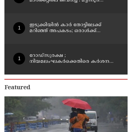
മാർക്കറ്റിലെ കവർച്ച : മട്ടന്നൂർ
സ്വദേശിനികളായ നാല് പ്രതികൾ
പിടിയിൽ
ഇടുക്കിയിൽ കാർ തോട്ടിലേക്ക്
മറിഞ്ഞ് അപകടം; ഒരാൾക്ക്
ദാരുണാന്ത്യം
റോഡ്‌സുരക്ഷ ;
നിയമലംഘകർക്കെതിരെ കർശന
നടപടി: കൊല്ലം ജില്ലാ കലക്ടർ
Featured