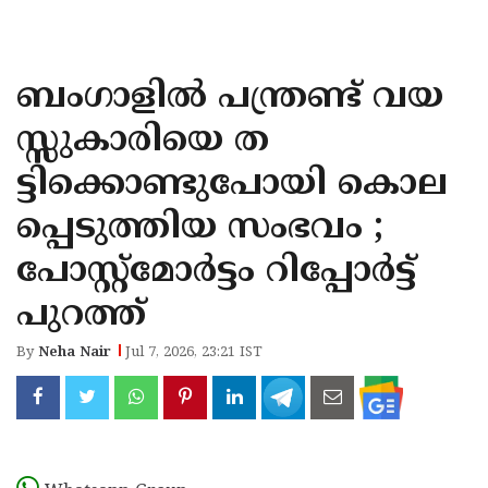
KOZHIKODE
WAYANAD
ബംഗാളിൽ പന്ത്രണ്ട് വയ
KANNUR
സ്സുകാരിയെ ത
KASARAGOD
ട്ടിക്കൊണ്ടുപോയി കൊല
പ്പെടുത്തിയ സംഭവം ;
പോസ്റ്റ്‌മോർട്ടം റിപ്പോർട്ട്
പുറത്ത്
By
Neha Nair
Jul 7, 2026, 23:21 IST