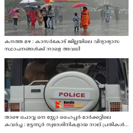
കനത്ത മഴ : കാസർകോട് ജില്ലയിലെ വിദ്യാഭ്യാസ
സ്ഥാപനങ്ങൾക്ക് നാളെ അവധി
താഴെ ചൊവ്വ നെ സ്റ്റോ ഹൈപ്പർ മാർക്കറ്റിലെ
കവർച്ച : മട്ടന്നൂർ സ്വദേശിനികളായ നാല് പ്രതികൾ
പിടിയിൽ