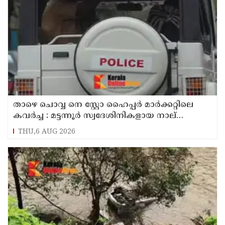
താഴെ ചൊവ്വ നെ സ്റ്റോ ഹൈപ്പർ മാർക്കറ്റിലെ
കവർച്ച : മട്ടന്നൂർ സ്വദേശിനികളായ നാല്
പ്രതികൾ പിടിയിൽ
THU,6 AUG 2026