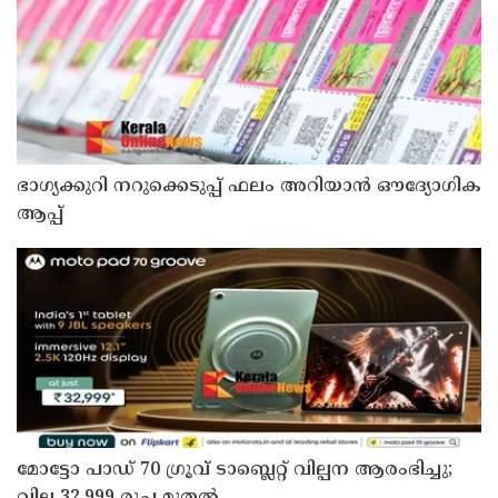
ഭാഗ്യക്കുറി നറുക്കെടുപ്പ് ഫലം അറിയാൻ ഔദ്യോഗിക
ആപ്പ്
മോട്ടോ പാഡ് 70 ഗ്രൂവ് ടാബ്ലെറ്റ് വില്പന ആരംഭിച്ചു;
വില 32,999 രൂപ മുതൽ