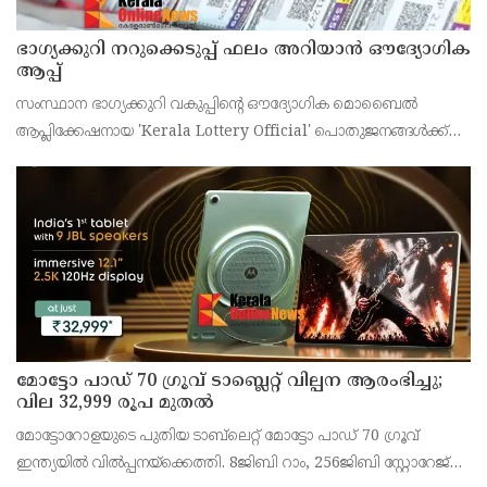
ഭാഗ്യക്കുറി നറുക്കെടുപ്പ് ഫലം അറിയാൻ ഔദ്യോഗിക
ആപ്പ്
സംസ്ഥാന ഭാഗ്യക്കുറി വകുപ്പിന്റെ ഔദ്യോഗിക മൊബൈൽ
ആപ്ലിക്കേഷനായ 'Kerala Lottery Official' പൊതുജനങ്ങൾക്ക്
ലഭ്യമാണെന്ന് കേരള സംസ്ഥാന ഭാഗ്യക്കുറി വകുപ്പ് ഡയറക്ടർ
അഞ്ജു കെ എസ് അറിയിച്ചു.
മോട്ടോ പാഡ് 70 ഗ്രൂവ് ടാബ്ലെറ്റ് വില്പന ആരംഭിച്ചു;
വില 32,999 രൂപ മുതൽ
മോട്ടോറോളയുടെ പുതിയ ടാബ്‌ലെറ്റ് മോട്ടോ പാഡ് 70 ഗ്രൂവ്
ഇന്ത്യയിൽ വിൽപ്പനയ്‌ക്കെത്തി. 8ജിബി റാം, 256ജിബി സ്റ്റോറേജ്