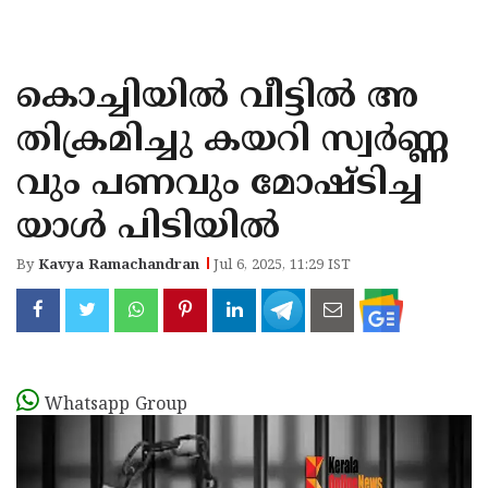
KOZHIKODE
WAYANAD
കൊച്ചിയിൽ വീട്ടിൽ അ
KANNUR
തിക്രമിച്ചു കയറി സ്വർണ്ണ
KASARAGOD
വും പണവും മോഷ്ടിച്ച
യാൾ പിടിയിൽ
By
Kavya Ramachandran
Jul 6, 2025, 11:29 IST
Whatsapp Group