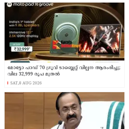
മോട്ടോ പാഡ് 70 ഗ്രൂവ് ടാബ്ലെറ്റ് വില്പന ആരംഭിച്ചു;
വില 32,999 രൂപ മുതൽ
SAT,8 AUG 2026