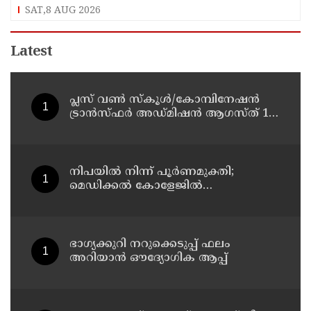
SAT,8 AUG 2026
Latest
പ്ലസ് വൺ സ്‌കൂൾ/കോമ്പിനേഷൻ
ട്രാൻസ്ഫർ അഡ്മിഷൻ ആഗസ്ത് 10,
11 തീയതികളിൽ
നിപയിൽ നിന്ന് പൂർണമുക്തി;
മെഡിക്കൽ കോളേജിൽ
ചികിത്സയിലിരുന്ന 43കാരൻ
വീട്ടിലേക്ക് മടങ്ങി
ഭാഗ്യക്കുറി നറുക്കെടുപ്പ് ഫലം
അറിയാൻ ഔദ്യോഗിക ആപ്പ്