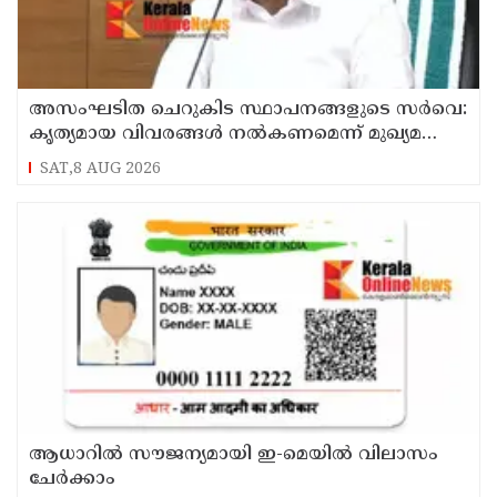
അസംഘടിത ചെറുകിട സ്ഥാപനങ്ങളുടെ സർവെ:
കൃത്യമായ വിവരങ്ങൾ നൽകണമെന്ന് മുഖ്യമന്ത്രി
വി ഡി സതീശൻ
SAT,8 AUG 2026
ആധാറിൽ സൗജന്യമായി ഇ-മെയിൽ വിലാസം
ചേർക്കാം