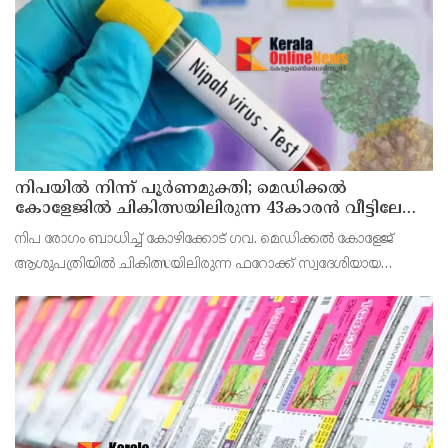
വൈകിട്ട് 4 മണി വരെ നൽകിയിരുന്നു
നിപയിൽ നിന്ന് പൂർണമുക്തി; മെഡിക്കൽ
കോളേജിൽ ചികിത്സയിലിരുന്ന 43കാരൻ വീട്ടിലേക്ക്
മടങ്ങി
നിപ രോഗം ബാധിച്ച് കോഴിക്കോട് ഗവ. മെഡിക്കൽ കോളേജ്
ആശുപത്രിയിൽ ചികിത്സയിലിരുന്ന ഫറോക്ക് സ്വദേശിയായ
43കാരനെ ഡിസ്ചാർജ് ചെയ്തു.