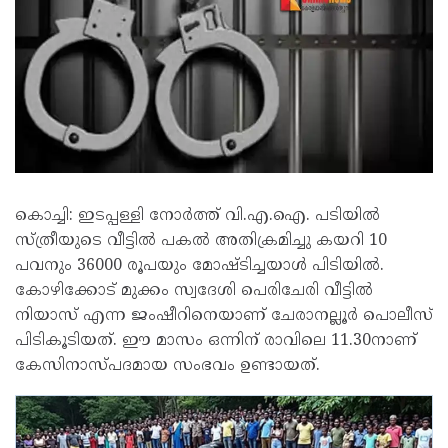
കൊച്ചി: ഇടപ്പള്ളി നോർത്ത് വി.എ.ഐ. പടിയിൽ
സ്ത്രീയുടെ വീട്ടിൽ പകൽ അതിക്രമിച്ചു കയറി 10
പവനും 36000 രൂപയും മോഷ്ടിച്ചയാൾ പിടിയിൽ.
കോഴിക്കോട് മുക്കം സ്വദേശി പെരിചേരി വീട്ടിൽ
നിയാസ് എന്ന ജംഷീറിനെയാണ് ചേരാനല്ലൂർ പൊലീസ്
പിടികൂടിയത്. ഈ മാസം ഒന്നിന് രാവിലെ 11.30നാണ്
കേസിനാസ്പദമായ സംഭവം ഉണ്ടായത്.