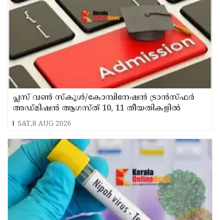
പ്ലസ് വൺ സ്‌കൂൾ/കോമ്പിനേഷൻ ട്രാൻസ്ഫർ
അഡ്മിഷൻ ആഗസ്ത് 10, 11 തീയതികളിൽ
SAT,8 AUG 2026