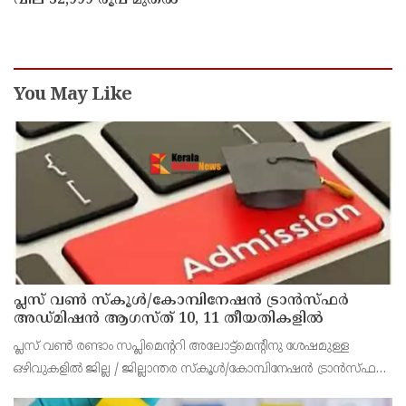
You May Like
പ്ലസ് വൺ സ്‌കൂൾ/കോമ്പിനേഷൻ ട്രാൻസ്ഫർ
അഡ്മിഷൻ ആഗസ്ത് 10, 11 തീയതികളിൽ
പ്ലസ് വൺ രണ്ടാം സപ്ലിമെന്ററി അലോട്ട്‌മെന്റിനു ശേഷമുള്ള
ഒഴിവുകളിൽ ജില്ല / ജില്ലാന്തര സ്‌കൂൾ/കോമ്പിനേഷൻ ട്രാൻസ്ഫർ
അലോട്ട്‌മെന്റിനായി അപേക്ഷിക്കാനുള്ള അവസരം ആഗസ്റ്റ് 7 ന്