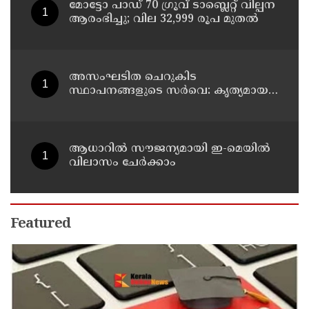
മോട്ടോ പാഡ് 70 ഗ്രൂവ് ടാബ്ലെറ്റ് വില്പന
ആരംഭിച്ചു; വില 32,999 രൂപ മുതൽ
അസംഘടിത ചെറുകിട
സ്ഥാപനങ്ങളുടെ സർവെ: കൃത്യമായ
വിവരങ്ങൾ നൽകണമെന്ന് മുഖ്യമന്ത്രി
വി ഡി സതീശൻ
ആധാറിൽ സൗജന്യമായി ഇ-മെയിൽ
വിലാസം ചേർക്കാം
Featured