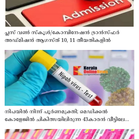
പ്ലസ് വൺ സ്‌കൂൾ/കോമ്പിനേഷൻ ട്രാൻസ്ഫർ
അഡ്മിഷൻ ആഗസ്ത് 10, 11 തീയതികളിൽ
നിപയിൽ നിന്ന് പൂർണമുക്തി; മെഡിക്കൽ
കോളേജിൽ ചികിത്സയിലിരുന്ന 43കാരൻ വീട്ടിലേക്ക്
മടങ്ങി