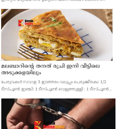
അറസ്റ്റ് ചെയ്‌തു. രാജ്യസുരക്ഷയെ ബാധിക്കുന്ന അതീവ
രഹസ്യവിവരങ്ങൾ പുറത്തുവിട്ടതിനെത്തുടർന്ന് ഔദ്യോഗിക
രഹസ്യനിയ
മലബാറിന്റെ തനത് രുചി ഇനി വീട്ടിലെ
അടുക്കളയിലും
ചേരുവകൾ സവാള: 3 ഇടത്തരം വലുപ്പം പെരുംജീരകം: 1/2
ടീസ്പൂൺ ഇഞ്ചി: 1 ടീസ്പൂൺ വെളുത്തുള്ളി : 1 ടീസ്പൂൺ
പച്ചമുളക്: 5-6 മല്ലി ഇല: ഒരു കൈ പിടി കുരുമുളക് പൊടി: 1
ടീസ്പൂൺ മഞ്ഞൾപ്പൊടി: 1/2 ടീസ്പൂൺ ഗരം മസാല: 1/2