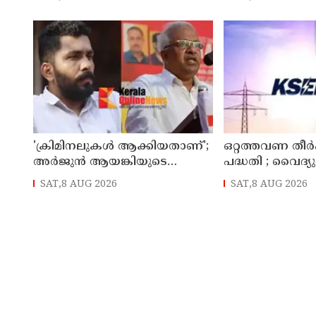
'ക്രിമിനലുകള്‍ ആക്കിയതാണ്';
ഒറ്റത്തവണ തീർപ
അർജുൻ ആയങ്കിയുടെ
പദ്ധതി ; വൈദ്
വെല്ലുവിളിയിൽ പി ജയരാജനെ
കുടിശ്ശിക തീർക
SAT,8 AUG 2026
SAT,8 AUG 2026
വിമർശിച്ച് മനുതോമസ്
ഉപഭോക്താക്കൾക്
ഇളവ് പ്രഖ്യാപിച്ച
കെ.എസ്.ഇ.ബി