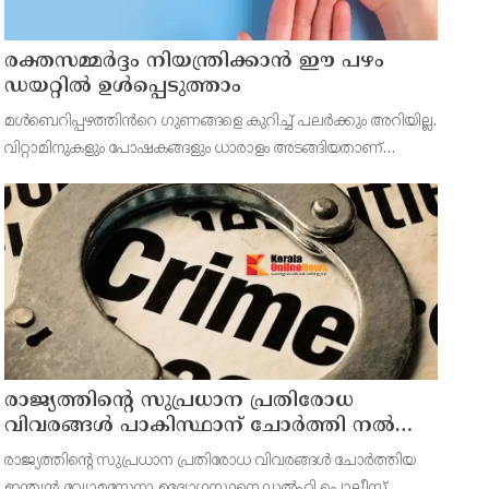
രക്തസമ്മർദ്ദം നിയന്ത്രിക്കാൻ ഈ പഴം
ഡയറ്റിൽ ഉൾപ്പെടുത്താം
മൾബെറിപ്പഴത്തിൻറെ ഗുണങ്ങളെ കുറിച്ച് പലർക്കും അറിയില്ല.
വിറ്റാമിനുകളും പോഷകങ്ങളും ധാരാളം അടങ്ങിയതാണ്
മൾബെറി. ചുവപ്പ്, കറുപ്പ്, പർപ്പിൾ, പിങ്ക്, വെള്ള എന്നിങ്ങനെ
പല നിറങ്ങളിലാണ് ഇവ കാണപ്പെടുന്നത്. മധുര
രാജ്യത്തിന്റെ സുപ്രധാന പ്രതിരോധ
വിവരങ്ങൾ പാകിസ്ഥാന് ചോർത്തി നൽകി ;
ഇന്ത്യൻ വ്യോമസേനയിലെ ഉന്നത
രാജ്യത്തിന്റെ സുപ്രധാന പ്രതിരോധ വിവരങ്ങൾ ചോർത്തിയ
ഉദ്യോഗസ്ഥൻ അറസ്റ്റിൽ
ഇന്ത്യൻ വ്യോമസേനാ ഉദ്യോഗസ്ഥനെ ഡൽഹി പൊലീസ്