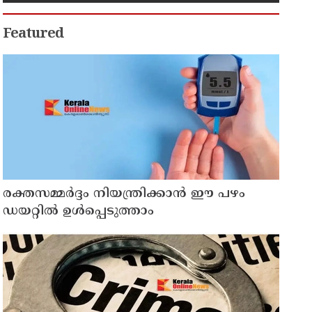
Featured
രക്തസമ്മർദ്ദം നിയന്ത്രിക്കാൻ ഈ പഴം
ഡയറ്റിൽ ഉൾപ്പെടുത്താം