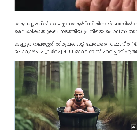
ആലപ്പുഴയിൽ കെഎസ്‌ആർടിസി മിന്നൽ ബസിൽ സഹ
ലൈംഗികാതിക്രമം നടത്തിയ പ്രതിയെ പൊലീസ് അറസ്
കണ്ണൂർ തലശ്ശേരി തിരുവങ്ങാട്ട് ചേരക്കര ഷെബീർ (
ചൊവ്വാഴ്ച പുലർച്ചെ 4.30 ഓടെ ബസ് ഹരിപ്പാട് എത്