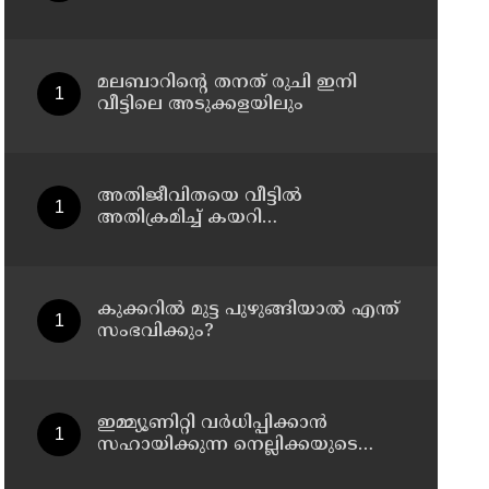
പാകിസ്ഥാന് ചോർത്തി നൽകി ;
ഇന്ത്യൻ വ്യോമസേനയിലെ ഉന്നത
ഉദ്യോഗസ്ഥൻ അറസ്റ്റിൽ
മലബാറിന്റെ തനത് രുചി ഇനി
വീട്ടിലെ അടുക്കളയിലും
അതിജീവിതയെ വീട്ടിൽ
അതിക്രമിച്ച് കയറി
ലൈംഗികപീഡനത്തിന്
ഇരയാക്കുകയും സ്വകാര്യ
ചിത്രങ്ങൾ പകർത്തി
ഭീഷണിപ്പെടുത്തി പത്ത് ലക്ഷം രൂപ
കുക്കറിൽ മുട്ട പുഴുങ്ങിയാൽ എന്ത്
തട്ടിയെടുക്കുകയും ചെയ്ത കേസ് :
സംഭവിക്കും?
പ്രതി പിടിയിൽ
ഇമ്മ്യൂണിറ്റി വർധിപ്പിക്കാൻ
സഹായിക്കുന്ന നെല്ലിക്കയുടെ
ഗുണങ്ങൾ