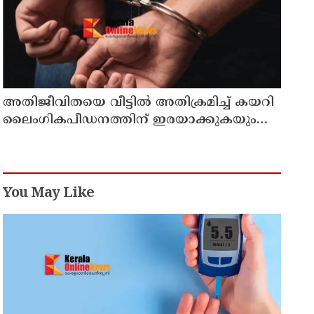
അതിജീവിതയെ വീട്ടിൽ അതിക്രമിച്ച് കയറി
ലൈംഗികപീഡനത്തിന് ഇരയാക്കുകയും
സ്വകാര്യ ചിത്രങ്ങൾ പകർത്തി
ഭീഷണിപ്പെടുത്തി പത്ത് ലക്ഷം രൂപ
തട്ടിയെടുക്കുകയും ചെയ്ത കേസ് : പ്രതി
പിടിയിൽ
You May Like