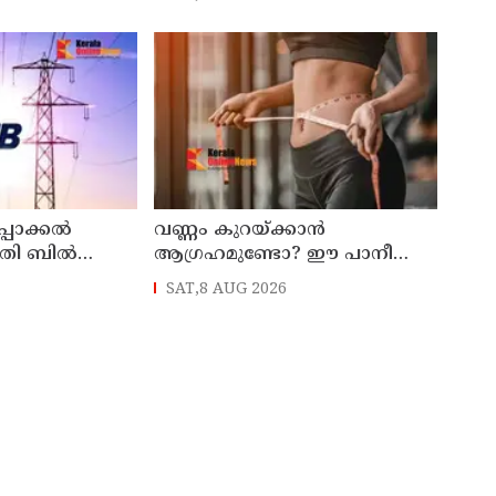
്പാക്കൽ
വണ്ണം കുറയ്ക്കാൻ
യുതി ബിൽ
ആഗ്രഹമുണ്ടോ? ഈ പാനീയം
്കാൻ
ഡയറ്റിൽ ഉൾപ്പെടുത്താം
SAT,8 AUG 2026
ക് വമ്പിച്ച
്