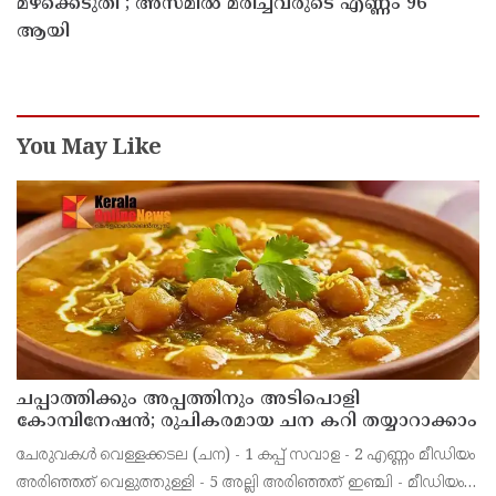
മഴക്കെടുതി ; അസമില്‍ മരിച്ചവരുടെ എണ്ണം 96
ആയി
You May Like
ചപ്പാത്തിക്കും അപ്പത്തിനും അടിപൊളി
കോമ്പിനേഷൻ; രുചികരമായ ചന കറി തയ്യാറാക്കാം
ചേരുവകൾ വെള്ളക്കടല (ചന) - 1 കപ്പ് സവാള - 2 എണ്ണം മീഡിയം
അരിഞ്ഞത് വെളുത്തുള്ളി - 5 അല്ലി അരിഞ്ഞത് ഇഞ്ചി - മീഡിയം