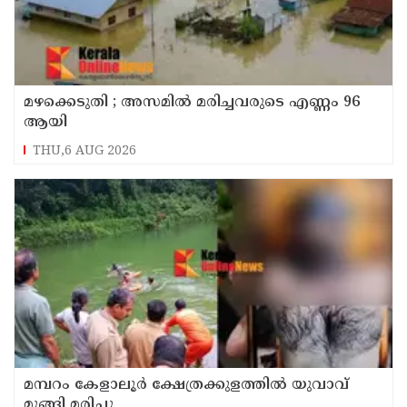
മഴക്കെടുതി ; അസമില്‍ മരിച്ചവരുടെ എണ്ണം 96
ആയി
THU,6 AUG 2026
മമ്പറം കേളാലൂർ ക്ഷേത്രക്കുളത്തിൽ യുവാവ്
മുങ്ങി മരിച്ചു