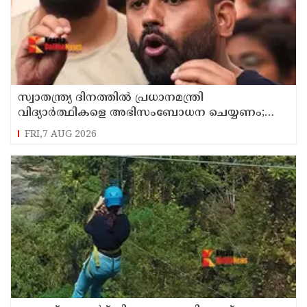
സ്വാതന്ത്ര്യ ദിനത്തില്‍ പ്രധാനമന്ത്രി
വിദ്യാര്‍ത്ഥികളെ അഭിസംബോധന ചെയ്യണം;
ആവശ്യവുമായി അഭിജീത് ദീപ്കെ
FRI,7 AUG 2026