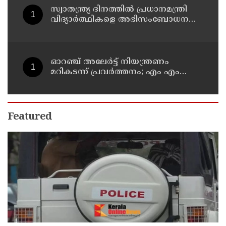
സ്വാതന്ത്ര്യ ദിനത്തില്‍ പ്രധാനമന്ത്രി
വിദ്യാര്‍ത്ഥികളെ അഭിസംബോധന
ചെയ്യണം; ആവശ്യവുമായി അഭിജീത്
ദീപ്കെ
ഓറഞ്ച് അലേര്‍ട്ട് നിയന്ത്രണം
മറികടന്ന് പ്രവര്‍ത്തനം; എം എം
മണിയുടെ സഹോദരന്‍ നടത്തുന്ന
സിപ് ലൈന്‍ പൂട്ടിച്ച് അധികൃതര്‍
Featured