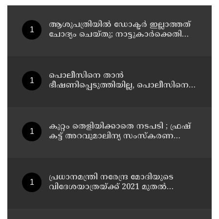
ആശുപത്രിയില്‍ ഡോക്ടര്‍ ഇല്ലാത്തത്
ചോദ്യം ചെയ്തു; നാട്ടുകാര്‍ക്കെതിരെ
കേസെടുത്ത് പൊലീസ്
പൊലീസിനെ താന്‍
ഭീഷണിപ്പെടുത്തിയില്ല, പൊലീസിനെ
അപായപെടുത്തുമെന്നല്ല സര്‍വീസില്‍
തുടരാന്‍ അനുവദിക്കില്ലെന്നാണ്
പറഞ്ഞത് ; വിശദീകരണവുമായി
അര്‍ജുന്‍ ആയങ്കി
കുറ്റം തെളിയിക്കാതെ നടപടി ; ഫ്രഷ്
കട്ട് അറവുമാലിന്യ സംസ്‌കരണ
പ്ലാന്റിന് നല്‍കിയ സ്റ്റോപ്പ്
മെമ്മോയില്‍ ഗുരുതര വീഴ്ചയെന്ന്
ഹൈക്കോടതി
പ്രധാനമന്ത്രി നരേന്ദ്ര മോദിയുടെ
വിദേശയാത്രയ്ക്ക് 2021 മുതല്‍
ചെലവായത് 558കോടി രൂപ