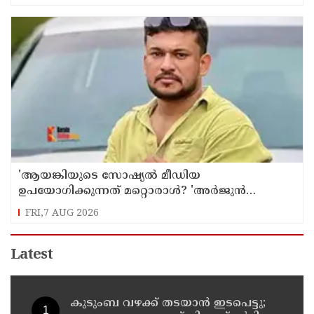
'ആയങ്കിയുടെ സോഷ്യൽ മീഡിയ
ഉപയോഗിക്കുന്നത് മറ്റൊരാൾ? 'അർജുൻ
ആയങ്കിയെ പൂട്ടാനൊരുങ്ങി പൊലീസ്';
FRI,7 AUG 2026
കൊച്ചിയിൽ വ്യാപക പരിശോധന
Latest
കുടുംബ വഴക്ക് തടയാന്‍ ഇടപെട്ടു;