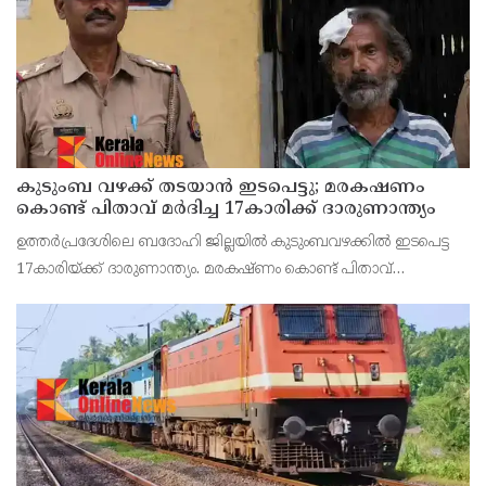
കുടുംബ വഴക്ക് തടയാന്‍ ഇടപെട്ടു; മരകഷണം
കൊണ്ട് പിതാവ് മർദിച്ച 17കാരിക്ക് ദാരുണാന്ത്യം
ഉത്തര്‍പ്രദേശിലെ ബദോഹി ജില്ലയില്‍ കുടുംബവഴക്കില്‍ ഇടപെട്ട
17കാരിയ്ക്ക് ദാരുണാന്ത്യം. മരകഷ്ണം കൊണ്ട് പിതാവ്
അടിച്ചതാണ് മരണകാരണം.സംഭവത്തില്‍ പെൺകുട്ടിയുടെ
പിതാവ് രാജേഷ് യാദവിനെ പൊലീസ് അറസ്റ്റ് ചെയ്തു.