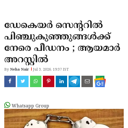
KOZHIKODE
WAYANAD
ഡേകെയർ സെന്ററിൽ
KANNUR
പിഞ്ചുകുഞ്ഞുങ്ങൾക്ക്
KASARAGOD
നേരെ പീഡനം ; ആയമാർ
അറസ്റ്റിൽ
By
Neha Nair
Jul 3, 2026, 19:37 IST
Whatsapp Group