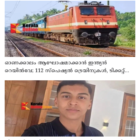
ഓണക്കാലം ആഘോഷമാക്കാൻ ഇന്ത്യൻ
റെയിൽവേ; 112 സ്പെഷ്യൽ ട്രെയിനുകൾ, ടിക്കറ്റ്
ബുക്കിംഗുകൾ ഉടൻ ആരംഭിക്കും