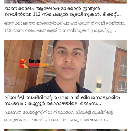
ഓണക്കാലം ആഘോഷമാക്കാൻ ഇന്ത്യൻ
റെയിൽവേ; 112 സ്പെഷ്യൽ ട്രെയിനുകൾ, ടിക്കറ്റ്
ബുക്കിംഗുകൾ ഉടൻ ആരംഭിക്കും
ഓണക്കാലത്തെ യാത്രാതിരക്ക് പരിഹരിക്കുന്നതിനായി റെയിൽവേ
112 ഓണം സ്പെഷ്യൽ ട്രെയിൻ സർവീസുകൾ പ്രഖ്യാപിച്ചു.
ഓഗസ്റ്റ് 14 മുതൽ സെപ്റ്റംബർ 6 വരെയുള്ള സമയത്താണ് ഈ
ട്രെയിനുകൾ ഓടുക. മറുനാടൻ മലയാളികൾക്കും വിദ്യാ
ലിബർട്ടി ബഷീറിന്റെ ചെറുമകൻ ജീവനൊടുക്കിയ
സംഭവം : കണ്ണൂർ മൊറാഴയിലെ ജെംസ്
ഇൻ്റർനാഷനൽ സ്കൂളിലെ പ്രധാന
പ്രശസ്ത മലയാളസിനിമാ നിർമാതാവ് ലിബർട്ടി ബഷീറിന്റെ
അധ്യാപികക്കെതിരെ പരാതിയുമായിബന്ധുക്കൾ
ചെറുമകൻ തലശേരി ചിറക്കര മോറക്കുന്നിൽഷ ബാന
മൻസിലിൽ അമീറിൻ്റെ മകൻ റയാൻ അമീർ (14)