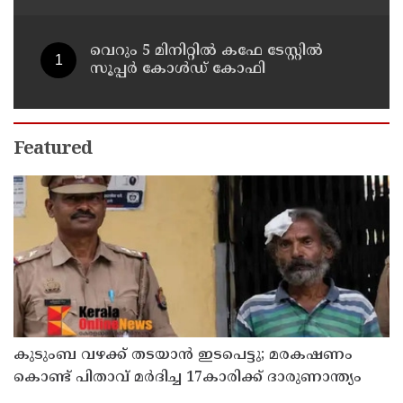
വെറും 5 മിനിറ്റിൽ കഫേ ടേസ്റ്റിൽ
സൂപ്പർ കോൾഡ് കോഫി
Featured
കുടുംബ വഴക്ക് തടയാന്‍ ഇടപെട്ടു; മരകഷണം
കൊണ്ട് പിതാവ് മർദിച്ച 17കാരിക്ക് ദാരുണാന്ത്യം