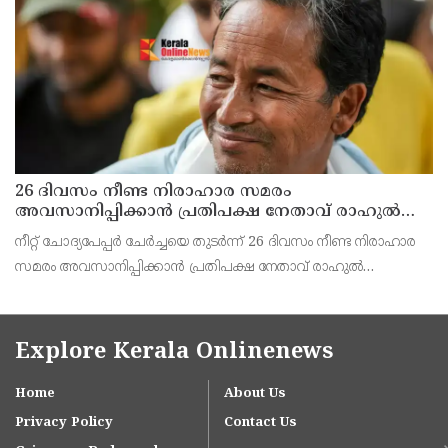
ജീവനൊടുക്കിയസംഭവത്തിൽ കണ്ണൂർ മോറാഴയിലെ ജെംസ്
ഇൻ്റർനാഷനൽ സ്കൂൾ പ്രധാന അധ്
26 ദിവസം നീണ്ട നിരാഹാര സമരം
അവസാനിപ്പിക്കാൻ പ്രതിപക്ഷ നേതാവ് രാഹുൽ
ഗാന്ധിയുടെ സഹായം തേടിയിരുന്നു ; സോനം
നീറ്റ് ചോദ്യപേപ്പർ ചേർച്ചയെ തുടർന്ന് 26 ദിവസം നീണ്ട നിരാഹാര
വാങ്ചുക്
സമരം അവസാനിപ്പിക്കാൻ പ്രതിപക്ഷ നേതാവ് രാഹുൽ
ഗാന്ധിയുടെ സഹായം തേടിയിരുന്നെന്ന് സോനം വാങ്ചുക്.
ഇതിനായി തന്റെ ഭാര്യ ഗീതാഞ്ജലി അങ്മോ ശ്രമിച്ചിര
Explore Kerala Onlinenews
Home
About Us
Privacy Policy
Contact Us