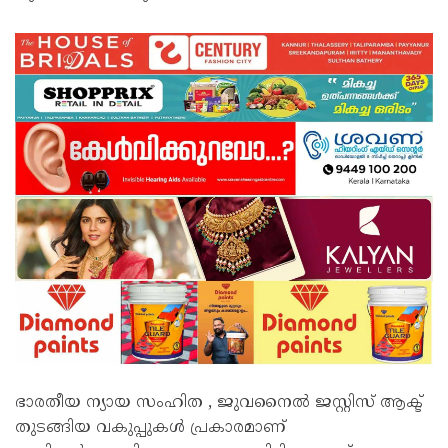
ഭാരതീയ ന്യായ സംഹിത , ജുവനൈൽ ജസ്റ്റിസ് ആക്ട്
തുടങ്ങിയ വകുപ്പുകൾ പ്രകാരമാണ്