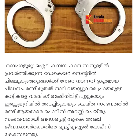
ബെംഗളൂരു: ഐടി കമ്പനി കാമ്പസിനുള്ളിൽ
പ്രവർത്തിക്കുന്ന ഡേകെയർ സെന്ററിൽ
പിഞ്ചുകുഞ്ഞുങ്ങൾക്ക് നേരെ നടന്നത് ക്രൂരമായ
പീഡനം. രണ്ട് മുതൽ നാല് വയസ്സുവരെ പ്രായമുള്ള
കുട്ടികളെ വാഷിംഗ് മെഷീനിലിട്ട് പൂട്ടുകയും
ഇരുട്ടുമുറിയിൽ അടച്ചിടുകയും ചെയ്ത സംഭവത്തിൽ
രണ്ട് ആയമാരെ പൊലീസ് അറസ്റ്റ് ചെയ്തു.
സംഭവവുമായി ബന്ധപ്പെട്ട് ആകെ അഞ്ച്
ജീവനക്കാർക്കെതിരെ എച്ച്എഎൽ പോലീസ്
കേസെടുത്തു.