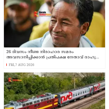
26 ദിവസം നീണ്ട നിരാഹാര സമരം
അവസാനിപ്പിക്കാൻ പ്രതിപക്ഷ നേതാവ് രാഹുൽ
ഗാന്ധിയുടെ സഹായം തേടിയിരുന്നു ; സോനം
FRI,7 AUG 2026
വാങ്ചുക്