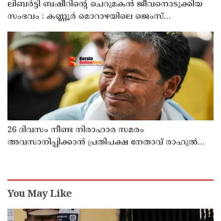
ലിബർട്ടി ബഷീറിന്റെ ചെറുമകൻ ജീവനൊടുക്കിയ
സംഭവം : കണ്ണൂർ മൊറാഴയിലെ ജെംസ്
ഇൻ്റർനാഷനൽ സ്കൂളിലെ പ്രധാന
അധ്യാപികക്കെതിരെ പരാതിയുമായിബന്ധുക്കൾ
26 ദിവസം നീണ്ട നിരാഹാര സമരം
അവസാനിപ്പിക്കാൻ പ്രതിപക്ഷ നേതാവ് രാഹുൽ
ഗാന്ധിയുടെ സഹായം തേടിയിരുന്നു ; സോനം
വാങ്ചുക്
You May Like