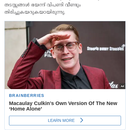
തടസ്സങ്ങൾ ഭയന്ന് വിപണി വീണ്ടും
തിരിച്ചുകയറുകയായിരുന്നു.