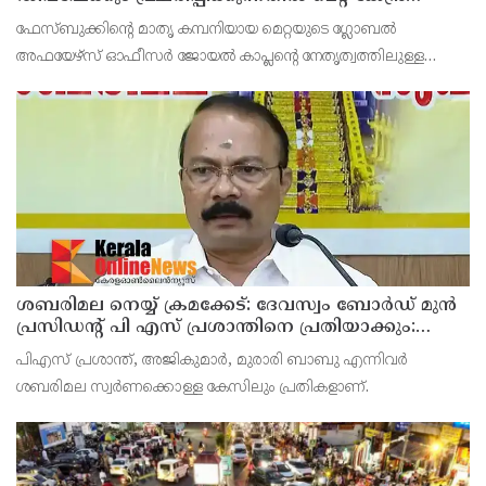
മാപ്പ് പറഞ്ഞു
ഫേസ്ബുക്കിന്റെ മാതൃ കമ്പനിയായ മെറ്റയുടെ ഗ്ലോബല്‍
അഫയേഴ്‌സ് ഓഫീസര്‍ ജോയല്‍ കാപ്ലന്റെ നേതൃത്വത്തിലുള്ള
സംഘവുമായി കേന്ദ്ര മന്ത്രി അശ്വിനി വൈഷ്ണവ് നടത്തിയ
കൂടിക്കാഴ്ചയില്‍ ശക്തമായ മുന്നറിയിപ്പാണ് നല്‍കിയ
ശബരിമല നെയ്യ് ക്രമക്കേട്: ദേവസ്വം ബോര്‍ഡ് മുന്‍
പ്രസിഡന്റ് പി എസ് പ്രശാന്തിനെ പ്രതിയാക്കും:
ദേവസ്വം വിജിലന്‍സ്
പിഎസ് പ്രശാന്ത്, അജികുമാര്‍, മുരാരി ബാബു എന്നിവര്‍
ശബരിമല സ്വര്‍ണക്കൊള്ള കേസിലും പ്രതികളാണ്.