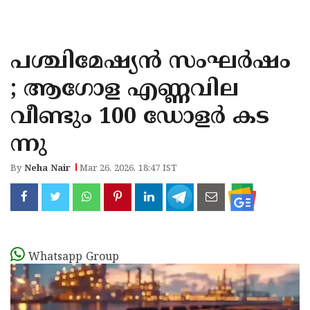
KOZHIKODE
WAYANAD
പശ്ചിമേഷ്യൻ സംഘർഷം
KANNUR
; ആഗോള എണ്ണവില
KASARAGOD
വീണ്ടും 100 ഡോളർ കട
ന്നു
By
Neha Nair
Mar 26, 2026, 18:47 IST
Whatsapp Group