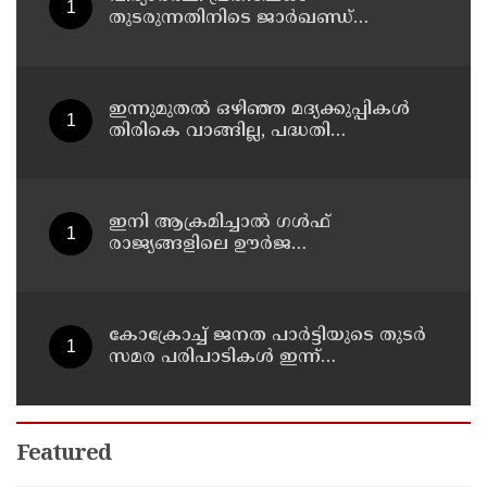
തുടരുന്നതിനിടെ ജാര്‍ഖണ്ഡ്
നിയമസഭാ പരിസരത്ത്
നിരോധനാജ്ഞ
ഇന്നുമുതല്‍ ഒഴിഞ്ഞ മദ്യക്കുപ്പികള്‍
തിരികെ വാങ്ങില്ല, പദ്ധതി
നിര്‍ത്തലാക്കിയെന്ന് നോട്ടീസ്
പ്രദര്‍ശിപ്പിക്കും
ഇനി ആക്രമിച്ചാല്‍ ഗള്‍ഫ്
രാജ്യങ്ങളിലെ ഊര്‍ജ
അടിസ്ഥാനസൗകര്യങ്ങളും
സൈനികതാവളങ്ങളും ലക്ഷ്യമിടും';
അമേരിക്കയ്ക്ക് ഇറാന്റെ മുന്നറിയിപ്പ്
കോക്രോച്ച് ജനത പാര്‍ട്ടിയുടെ തുടര്‍
സമര പരിപാടികള്‍ ഇന്ന്
പ്രഖ്യാപിക്കും
Featured