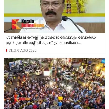
ശബരിമല നെയ്യ് ക്രമക്കേട്: ദേവസ്വം ബോര്‍ഡ്
മുന്‍ പ്രസിഡന്റ് പി എസ് പ്രശാന്തിനെ
പ്രതിയാക്കും: ദേവസ്വം വിജിലന്‍സ്
THU,6 AUG 2026