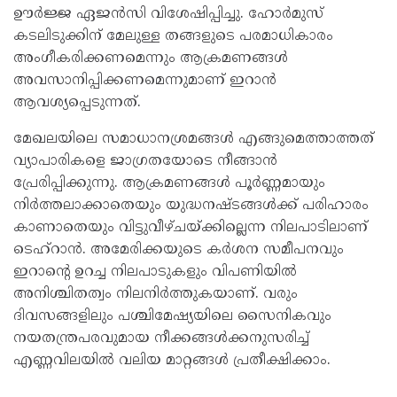
ഊർജ്ജ ഏജൻസി വിശേഷിപ്പിച്ചു. ഹോർമുസ്
കടലിടുക്കിന് മേലുള്ള തങ്ങളുടെ പരമാധികാരം
അംഗീകരിക്കണമെന്നും ആക്രമണങ്ങൾ
അവസാനിപ്പിക്കണമെന്നുമാണ് ഇറാൻ
ആവശ്യപ്പെടുന്നത്.
മേഖലയിലെ സമാധാനശ്രമങ്ങൾ എങ്ങുമെത്താത്തത്
വ്യാപാരികളെ ജാഗ്രതയോടെ നീങ്ങാൻ
പ്രേരിപ്പിക്കുന്നു. ആക്രമണങ്ങൾ പൂർണ്ണമായും
നിർത്തലാക്കാതെയും യുദ്ധനഷ്ടങ്ങൾക്ക് പരിഹാരം
കാണാതെയും വിട്ടുവീഴ്ചയ്ക്കില്ലെന്ന നിലപാടിലാണ്
ടെഹ്‌റാൻ. അമേരിക്കയുടെ കർശന സമീപനവും
ഇറാന്റെ ഉറച്ച നിലപാടുകളും വിപണിയിൽ
അനിശ്ചിതത്വം നിലനിർത്തുകയാണ്. വരും
ദിവസങ്ങളിലും പശ്ചിമേഷ്യയിലെ സൈനികവും
നയതന്ത്രപരവുമായ നീക്കങ്ങൾക്കനുസരിച്ച്
എണ്ണവിലയിൽ വലിയ മാറ്റങ്ങൾ പ്രതീക്ഷിക്കാം.