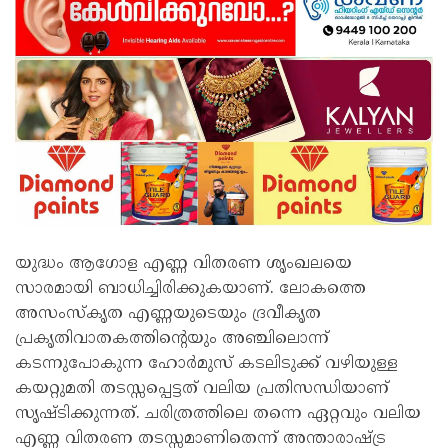
യുദ്ധം ആഗോള എണ്ണ വിതരണ ശൃംഖലയെ
സാരമായി ബാധിച്ചിരിക്കുകയാണ്. ലോകത്തെ
അസംസ്‌കൃത എണ്ണയുടെയും ദ്രവീകൃത
പ്രകൃതിവാതകത്തിന്റെയും അഞ്ചിലൊന്ന്
കടന്നുപോകുന്ന ഹോർമുസ് കടലിടുക്ക് വഴിയുള്ള
കയറ്റുമതി തടസ്സപ്പെട്ടത് വലിയ പ്രതിസന്ധിയാണ്
സൃഷ്ടിക്കുന്നത്. ചരിത്രത്തിലെ തന്നെ ഏറ്റവും വലിയ
എണ്ണ വിതരണ തടസ്സമാണിതെന്ന് അന്താരാഷ്ട്ര