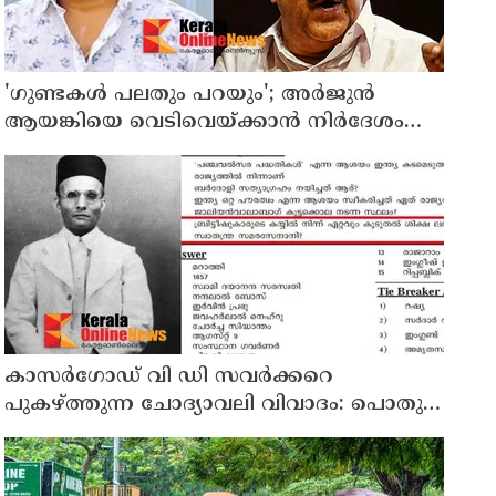
'ഗുണ്ടകൾ പലതും പറയും'; അർജുൻ
ആയങ്കിയെ വെടിവെയ്ക്കാൻ നിർദേശം
നൽകിയിട്ടില്ലെന്ന് രമേശ് ചെന്നിത്തല
കാസർഗോഡ് വി ഡി സവർക്കറെ
പുകഴ്ത്തുന്ന ചോദ്യാവലി വിവാദം: പൊതു
വിദ്യാഭ്യാസ ഡയറക്ടറോട് റിപ്പോർട്ട് തേടി
വിദ്യാഭ്യാസ മന്ത്രി