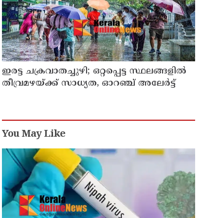
ഇരട്ട ചക്രവാതച്ചുഴി; ഒറ്റപ്പെട്ട സ്ഥലങ്ങളില്‍
തീവ്രമഴയ്ക്ക് സാധ്യത, ഓറഞ്ച് അലേർട്ട്
You May Like