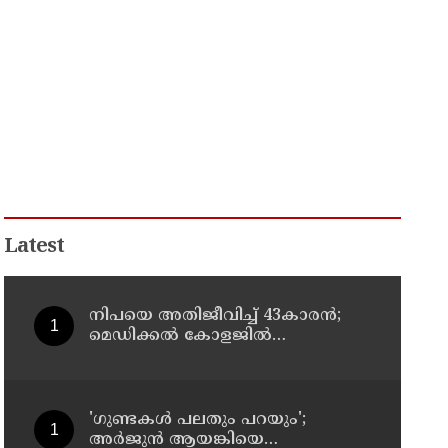
Latest
നിപയെ അതിജീവിച്ച് 43കാരന്‍;
മെഡിക്കല്‍ കോളജില്‍
ചികിത്സയിലായിരുന്ന ഫറോക്ക്
സ്വദേശി വീട്ടിലേക്ക് മടങ്ങി
'ഗുണ്ടകൾ പലതും പറയും';
അർജുൻ ആയങ്കിയെ