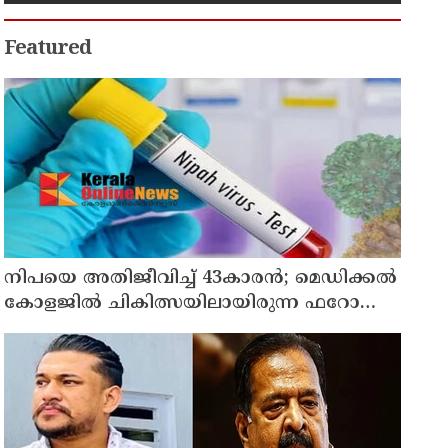
Featured
നിപയെ അതിജീവിച്ച് 43കാരന്‍; മെഡിക്കല്‍
കോളജില്‍ ചികിത്സയിലായിരുന്ന ഫറോക്ക്
സ്വദേശി വീട്ടിലേക്ക് മടങ്ങി