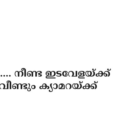
ി.... നീണ്ട ഇടവേളയ്ക്ക്
ീണ്ടും ക്യാമറയ്ക്ക്