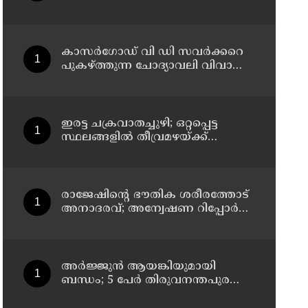
വെടിവെയ്ക്കാൻ നിർദേശം
നൽകിയിട്ടില്ലെന്ന് രമേശ്
ചെന്നിത്തല
കാസർഗോഡ് വി ഡി സവർക്കറെ
പുകഴ്ത്തുന്ന ചോദ്യാവലി വിവാദം:
പൊതു വിദ്യാഭ്യാസ ഡയറക്ടറോട്
റിപ്പോർട്ട് തേടി വിദ്യാഭ്യാസ മന്ത്രി
ഇരട്ട ചക്രവാതച്ചുഴി; ഒറ്റപ്പെട്ട
സ്ഥലങ്ങളില്‍ തീവ്രമഴയ്ക്ക്
സാധ്യത, ഓറഞ്ച് അലേർട്ട്
രാജേഷിന്റെ ഭൗതിക ശരീരത്തോട്
അനാദരവ്; അന്വേഷണ റിപ്പോര്‍ട്ട്
ഇന്ന് ജില്ലാ കളക്ടര്‍ക്ക് കൈമാറും
അർജ്ജുൻ ആയങ്കിയുമായി
ബന്ധം; 5 പേർ തിരുവനന്തപുരത്ത്
കസ്റ്റഡിയിൽ