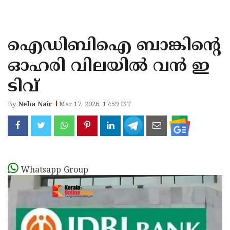
KOZHIKODE
WAYANAD
ഐഡിബിഐ ബാങ്കിന്റെ
KANNUR
ഓഹരി വിലയിൽ വൻ ഇ
KASARAGOD
ടിവ്
By
Neha Nair
Mar 17, 2026, 17:59 IST
Whatsapp Group