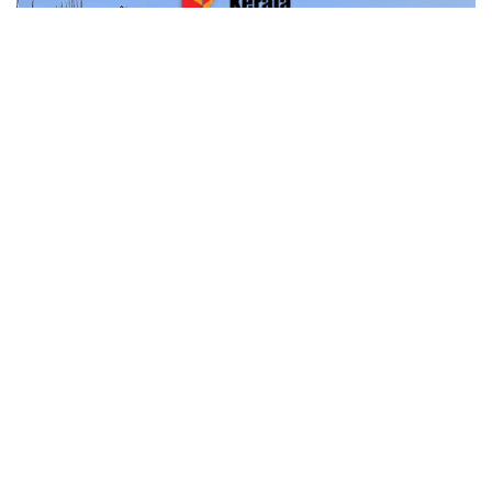
കറിവേപ്പില 2 തണ്ട് തയ്യാറാക്കുന്ന വിധം തക്കാ
നിർമാണം പൂർത്തിയായിട്ട് മൂന്ന് വർഷം;
മഹാരാഷ്ട്രയിൽ പാലം തകർന്നുവീണു
മഹാരാഷ്ട്രയിലെ ഗഡ്ചിറോളി ജില്ലയിൽ മൂന്ന് വർഷം മുൻപ്
നിർമിച്ച പാലം തകർന്നു. ഇതേ തുടർന്ന് മഹാരാഷ്ട്ര-
ഛത്തീസ്ഗഢ് അതിർത്തിയിലെ നിരവധി ഗ്രാമങ്ങളിലേക്കുള്ള
ഗതാഗതം നിലച്ചു. ബന്ദിയ നദിക്ക് കുറുകെ നിർമിച്ച 10