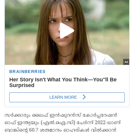
സർക്കാരും ലൈഫ് ഇൻഷുറൻസ് കോർപ്പറേഷൻ
ഓഫ് ഇന്ത്യയും (എൽ.ഐ.സി) ചേർന്ന് 2022-ലാണ്
ബാങ്കിന്റെ 60.7 ശതമാനം ഓഹരികൾ വിൽക്കാൻ