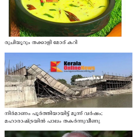
രുചിയൂറും തക്കാളി മോര് കറി
നിർമാണം പൂർത്തിയായിട്ട് മൂന്ന് വർഷം;
മഹാരാഷ്ട്രയിൽ പാലം തകർന്നുവീണു