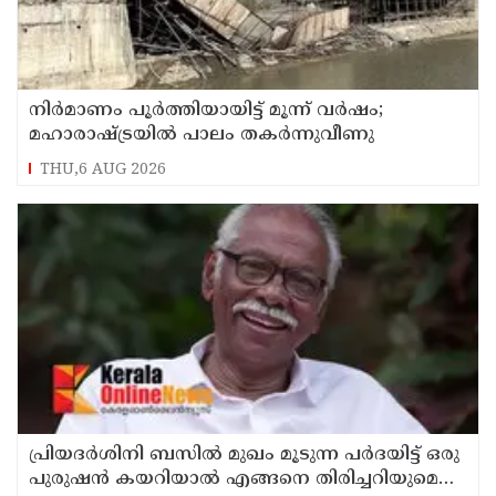
നിർമാണം പൂർത്തിയായിട്ട് മൂന്ന് വർഷം;
മഹാരാഷ്ട്രയിൽ പാലം തകർന്നുവീണു
THU,6 AUG 2026
പ്രിയദർശിനി ബസിൽ മുഖം മൂടുന്ന പർദയിട്ട് ഒരു
പുരുഷൻ കയറിയാൽ എങ്ങനെ തിരിച്ചറിയുമെന്ന്