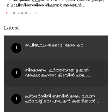
പൊലീസിനെതിരെ ഭീഷണി; അർജുൻ
ആയങ്കിക്കെതിരെ കേസെടുത്തു
THU,6 AUG 2026
Latest
രുചിയൂറും തക്കാളി മോര് കറി
നിർമാണം പൂർത്തിയായിട്ട് മൂന്ന്
വർഷം; മഹാരാഷ്ട്രയിൽ പാലം
തകർന്നുവീണു
പ്രിയദർശിനി ബസിൽ മുഖം മൂടുന്ന
പർദയിട്ട് ഒരു പുരുഷൻ കയറിയാൽ
എങ്ങനെ തിരിച്ചറിയുമെന്ന് എംഎൻ
കാരശ്ശേരി