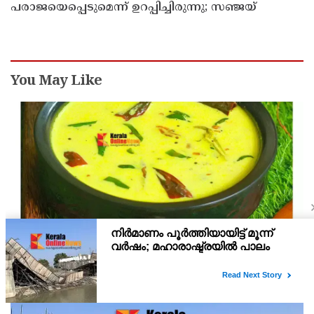
പരാജയെപ്പെടുമെന്ന് ഉറപ്പിച്ചിരുന്നു; സഞ്ജയ്
You May Like
രുചിയൂറും തക്കാളി മോര് കറി
വേണ്ട ചേരുവകൾ തക്കാളി 2 എണ്ണം തൈര് 2 കപ്പ് ഇഞ്ചി 2
സ്പൂൺ പച്ചമുളക് 4 എണ്ണം സവാള 1 എണ്ണം മല്ലിയില കാൽ കപ്പ്
എണ്ണ 2 സ്പൂൺ കടുക് 1 സ്പൂൺ ചുവന്ന മുളക് 2 എണ്ണം