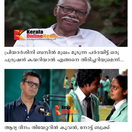
പ്രിയദർശിനി ബസിൽ മുഖം മൂടുന്ന പർദയിട്ട് ഒരു
പുരുഷൻ കയറിയാൽ എങ്ങനെ തിരിച്ചറിയുമെന്ന്
എംഎൻ കാരശ്ശേരി
ആദ്യ ദിനം തിയേറ്ററില്‍ കൂവല്‍, നോട്ട് ബുക്ക്