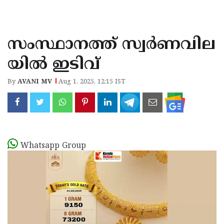
KOZHIKODE
WAYANAD
സംസ്ഥാനത്ത് സ്വർണവില
KANNUR
യിൽ ഇടിവ്
KASARAGOD
By
AVANI MV
Aug 1, 2025, 12:15 IST
Whatsapp Group