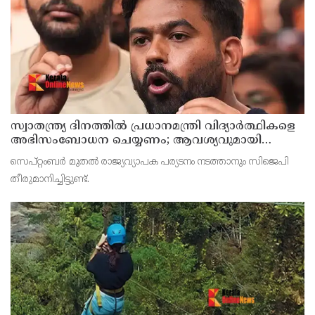
സ്വാതന്ത്ര്യ ദിനത്തില്‍ പ്രധാനമന്ത്രി വിദ്യാര്‍ത്ഥികളെ
അഭിസംബോധന ചെയ്യണം; ആവശ്യവുമായി
അഭിജീത് ദീപ്കെ
സെപ്റ്റംബര്‍ മുതല്‍ രാജ്യവ്യാപക പര്യടനം നടത്താനും സിജെപി
തീരുമാനിച്ചിട്ടുണ്ട്.