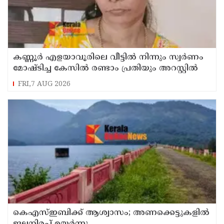
കണ്ണൂർ എളയാവൂരിലെ വീട്ടിൽ നിന്നും സ്വർണം
മോഷ്ടിച്ച കേസിൽ രണ്ടാം പ്രതിയും അറസ്റ്റിൽ
FRI,7 AUG 2026
കെഎസ്ഇബിക്ക് ആശ്വാസം; അണക്കെട്ടുകളില്‍