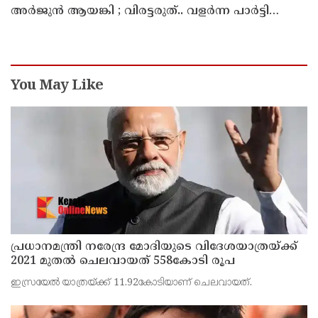
അ‍ർജുൻ ആയങ്കി ; വിരട്ടരുത്.. വളർന്ന പാർട്ടി
വേറെയാണ് !
You May Like
പ്രധാനമന്ത്രി നരേന്ദ്ര മോദിയുടെ വിദേശയാത്രയ്ക്ക്
2021 മുതല്‍ ചെലവായത് 558കോടി രൂപ
ഇസ്രയേല്‍ യാത്രയ്ക്ക് 11.92കോടിയാണ് ചെലവായത്.