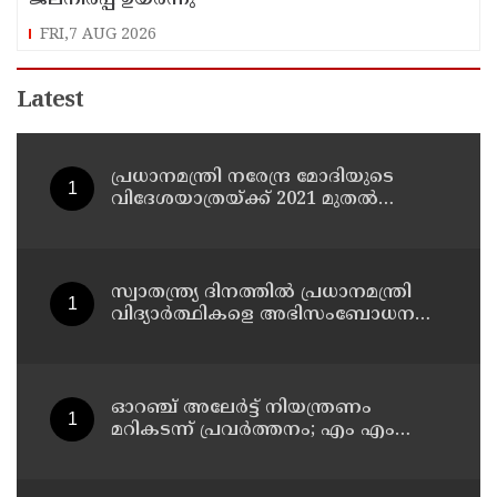
ജലനിരപ്പ് ഉയര്‍ന്നു
FRI,7 AUG 2026
Latest
പ്രധാനമന്ത്രി നരേന്ദ്ര മോദിയുടെ
വിദേശയാത്രയ്ക്ക് 2021 മുതല്‍
ചെലവായത് 558കോടി രൂപ
സ്വാതന്ത്ര്യ ദിനത്തില്‍ പ്രധാനമന്ത്രി
വിദ്യാര്‍ത്ഥികളെ അഭിസംബോധന
ചെയ്യണം; ആവശ്യവുമായി അഭിജീത്
ദീപ്കെ
ഓറഞ്ച് അലേര്‍ട്ട് നിയന്ത്രണം
മറികടന്ന് പ്രവര്‍ത്തനം; എം എം
മണിയുടെ സഹോദരന്‍ നടത്തുന്ന
സിപ് ലൈന്‍ പൂട്ടിച്ച് അധികൃതര്‍