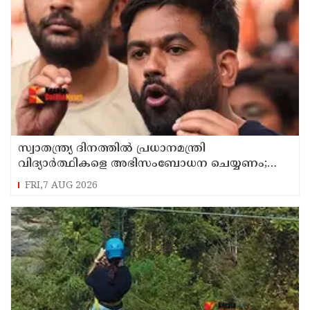
സ്വാതന്ത്ര്യ ദിനത്തില്‍ പ്രധാനമന്ത്രി
വിദ്യാര്‍ത്ഥികളെ അഭിസംബോധന ചെയ്യണം;
ആവശ്യവുമായി അഭിജീത് ദീപ്കെ
FRI,7 AUG 2026