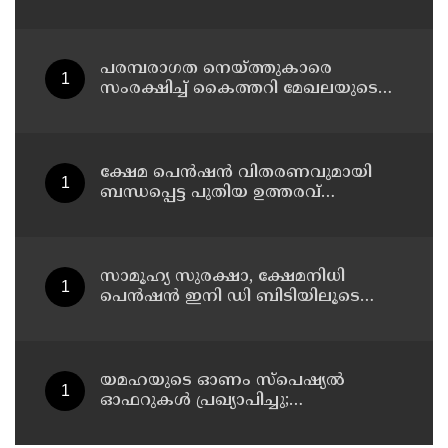
പരമ്പരാഗത നെയ്ത്തുകാരെ
സംരക്ഷിച്ച് കൈത്തറി മേഖലയുടെ
ആധുനികവത്കരണം സാധ്യമാക്കും:
ഡെപ്യൂട്ടി സ്പീക്കർ ഷാനിമോൾ
ഉസ്മാൻ
ക്ഷേമ പെൻഷൻ വിതരണവുമായി
ബന്ധപ്പെട്ട പുതിയ ഉത്തരവ്
ലക്ഷക്കണക്കിന് സാധാരണക്കാരെ
പ്രതികൂലമായി ബാധിക്കും ; കെ.എൻ.
ബാലഗോപാൽ
സാമൂഹ്യ സുരക്ഷാ, ക്ഷേമനിധി
പെൻഷൻ ഇനി ഡി ബിടിയിലൂടെ
നൽകും
യമഹയുടെ ഓണം സ്പെഷ്യൽ
ഓഫറുകൾ പ്രഖ്യാപിച്ചു;
എക്സ്എസ്ആർ155, ഹൈബ്രിഡ്
സ്കൂട്ടറുകൾ എന്നിവയ്ക്ക്