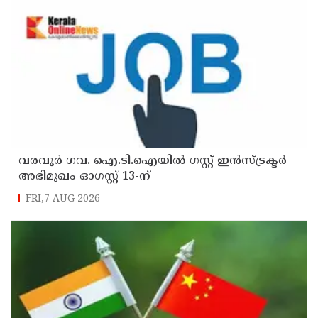
വരവൂർ ഗവ. ഐ.ടി.ഐയിൽ ഗസ്റ്റ് ഇൻസ്ട്രക്ടർ
അഭിമുഖം ഓഗസ്റ്റ് 13-ന്
FRI,7 AUG 2026