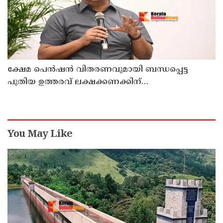
ക്ഷേമ പെൻഷൻ വിതരണവുമായി ബന്ധപ്പെട്ട
പുതിയ ഉത്തരവ് ലക്ഷക്കണക്കിന്
സാധാരണക്കാരെ പ്രതികൂലമായി ബാധിക്കും ;
കെ.എൻ. ബാലഗോപാൽ
You May Like