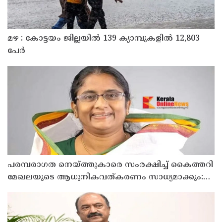
മഴ : കോട്ടയം ജില്ലയിൽ 139 ക്യാമ്പുകളിൽ 12,803
പേര്‍
പരമ്പരാഗത നെയ്ത്തുകാരെ സംരക്ഷിച്ച് കൈത്തറി
മേഖലയുടെ ആധുനികവത്കരണം സാധ്യമാക്കും:
ഡെപ്യൂട്ടി സ്പീക്കർ ഷാനിമോൾ ഉസ്മാൻ