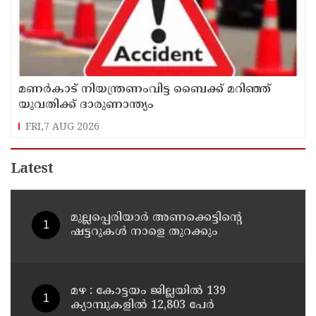
മണർകാട് നിയന്ത്രണംവിട്ട ബൈക്ക് മറിഞ്ഞ്
യുവതിക്ക് ദാരുണാന്ത്യം
FRI,7 AUG 2026
Latest
മുല്ലപ്പെരിയാർ അണക്കെട്ടിന്റെ
ഷട്ടറുകൾ നാളെ തുറക്കും
മഴ : കോട്ടയം ജില്ലയിൽ 139
ക്യാമ്പുകളിൽ 12,803 പേര്‍