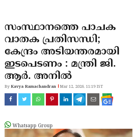
KOZHIKODE
WAYANAD
സംസ്ഥാനത്തെ പാചക
KANNUR
വാതക പ്രതിസന്ധി;
KASARAGOD
കേന്ദ്രം അടിയന്തരമായി
ഇടപെടണം : മന്ത്രി ജി.
ആർ. അനിൽ
By
Kavya Ramachandran
Mar 12, 2026, 11:19 IST
Whatsapp Group