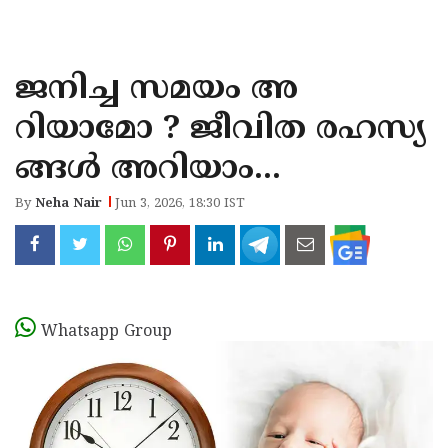
KOZHIKODE
WAYANAD
ജനിച്ച സമയം അ
KANNUR
റിയാമോ ? ജീവിത രഹസ്യ
KASARAGOD
ങ്ങൾ അറിയാം...
By
Neha Nair
Jun 3, 2026, 18:30 IST
Whatsapp Group