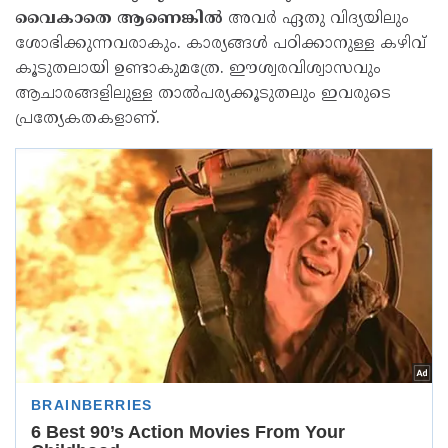
വൈകാതെ ആണെങ്കിൽ
അവർ ഏതു വിദ്യയിലും
ശോഭിക്കുന്നവരാകും. കാര്യങ്ങൾ പഠിക്കാനുള്ള കഴിവ്
കൂടുതലായി ഉണ്ടാകുമത്രേ. ഈശ്വരവിശ്വാസവും
ആചാരങ്ങളിലുള്ള താൽപര്യക്കൂടുതലും ഇവരുടെ
പ്രത്യേകതകളാണ്.