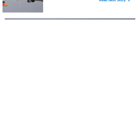
മരവിപ്പിച്ചിരിക്കുന്ന ഇറാന്റെ ആസ്തികള്‍ വിട്ടുനല്‍കുക എന്നീ
ആറ് ആവശ്യങ്ങളാണ് ഇറാന്റെ സുപ്രീം നാഷണല്‍ സെക്യൂരിറ്റി
കൗണ്‍സില്‍ മുന്നോട്ട് വെച്ചിരിക്കുന്നത്.
സീറ്റ് ബെല്‍റ്റ് ഇടാതെ എഴുന്നേറ്റ് നിന്ന് കുട്ടി; എത്ര
ശ്രമിച്ചിട്ടും ഇടില്ലെന്ന് വാശിപിടിച്ചതോടെ വിമാനം
റദ്ദാക്കി
കുട്ടിയുടെ രക്ഷിതാവും ക്യാബിന്‍ ക്രൂ അംഗങ്ങളും കുട്ടിയെ
അനുനയിപ്പിക്കാന്‍ ശ്രമിച്ചെങ്കിലും പരാജയപ്പെട്ടു.