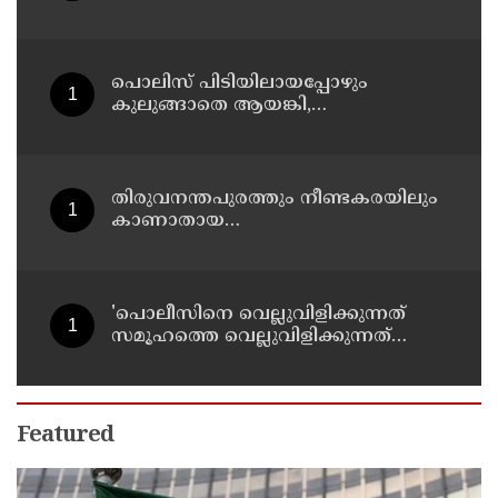
സ്ഥാനമുണ്ടാകില്ല: രമേശ് ചെന്നിത്തല
പൊലിസ് പിടിയിലായപ്പോഴും
കുലുങ്ങാതെ ആയങ്കി,
ഒളിത്താവളങ്ങളില്‍ മാറി മാറി
താമസിച്ച് കണ്ണൂരിലെ ക്വട്ടേഷന്‍
നേതാവ്
തിരുവനന്തപുരത്തും നീണ്ടകരയിലും
കാണാതായ
മത്സ്യത്തൊഴിലാളികള്‍ക്കായി
തിരച്ചില്‍ പത്താം ദിവസത്തിലേക്ക്
'പൊലീസിനെ വെല്ലുവിളിക്കുന്നത്
സമൂഹത്തെ വെല്ലുവിളിക്കുന്നത്
പോലെ, കുറ്റത്തിന് അനുസരിച്ച്
ശിക്ഷ നല്‍കും':എഡിജിപി
Featured