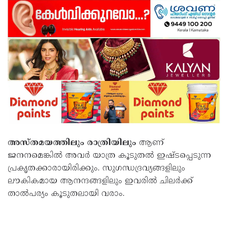
അസ്തമയത്തിലും രാത്രിയിലും
ആണ്
ജനനമെങ്കിൽ അവർ യാത്ര കൂടുതൽ ഇഷ്ടപ്പെടുന്ന
പ്രകൃതക്കാരായിരിക്കും. സുഗന്ധദ്രവ്യങ്ങളിലും
ലൗകികമായ ആനന്ദങ്ങളിലും ഇവരിൽ ചിലർക്ക്
താൽപര്യം കൂടുതലായി വരാം.