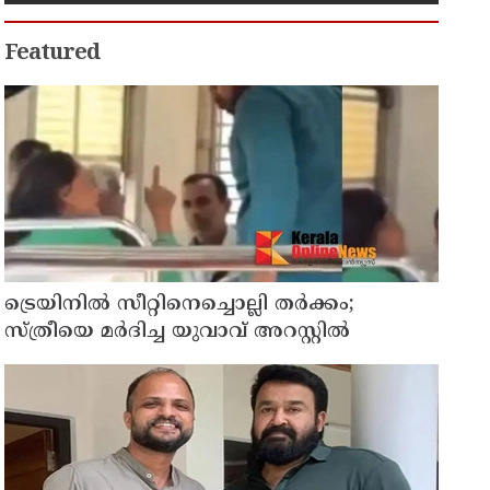
Featured
ട്രെയിനിൽ സീറ്റിനെച്ചൊല്ലി തർക്കം;
സ്ത്രീയെ മർദിച്ച യുവാവ് അറസ്റ്റിൽ