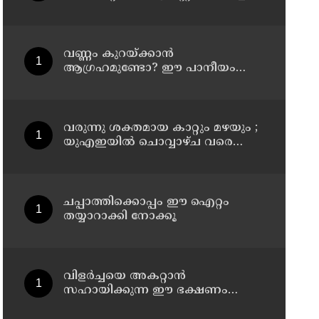
എനിക്ക് ഇഷ്ടമായില്ല, ഞാന്‍ ആ
പ്രൊജക്ടില്‍ നിന്ന് പിന്മാറി;
വെളിപ്പെടുത്തി ജൂഡ് ആന്റണി
ജോസഫ്
വണ്ണം കുറയ്ക്കാൻ
ആഗ്രഹമുണ്ടോ? ഈ പാനീയം
ഡയറ്റിൽ ഉൾപ്പെടുത്താം
വരുന്നു ശക്തമായ കാറ്റും മഴയും ;
യുഎഇയില്‍ ചൊവ്വാഴ്ച വരെ
അസ്ഥിര കാലാവസ്ഥ
ചപ്പാത്തിക്കൊപ്പം ഈ ഐറ്റം
തയ്യാറാക്കി നോക്കൂ
വിളർച്ചയെ അകറ്റാൻ
സഹായിക്കുന്ന ഈ ഭക്ഷണം
അറിയാമോ?