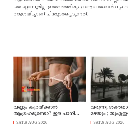
തെറ്റൊന്നുമില്ല. ഇത്തരത്തിലുള്ള ആചാരങ്ങൾ വ്
ആശ്രയിച്ചാണ് പിന്തുടരപ്പെടുന്നത്.
വണ്ണം കുറയ്ക്കാൻ
വരുന്നു ശക്തമാ
ആഗ്രഹമുണ്ടോ? ഈ പാനീയം
മഴയും ; യുഎഇയ
ഡയറ്റിൽ ഉൾപ്പെടുത്താം
ചൊവ്വാഴ്ച വര
SAT,8 AUG 2026
SAT,8 AUG 2026
കാലാവസ്ഥ