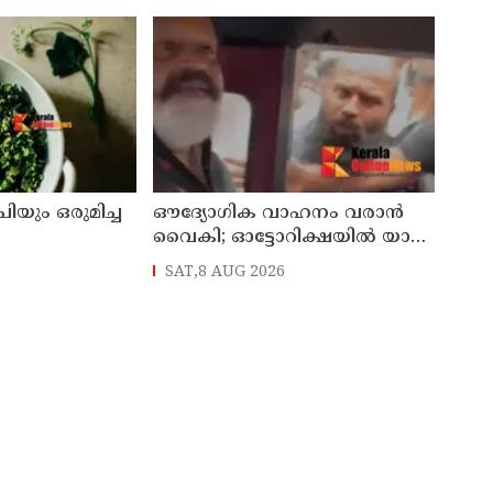
യും ഒരുമിച്ച
ഔദ്യോഗിക വാഹനം വരാന്‍
വൈകി; ഓട്ടോറിക്ഷയില്‍ യാത്ര
ചെയ്ത് കേന്ദ്രമന്ത്രി സുരേഷ്
SAT,8 AUG 2026
ഗോപി