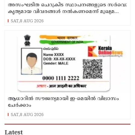
അസംഘടിത ചെറുകിട സ്ഥാപനങ്ങളുടെ സർവെ:
കൃത്യമായ വിവരങ്ങൾ നൽകണമെന്ന് മുഖ്യമന്ത്രി
വി ഡി സതീശൻ
SAT,8 AUG 2026
ആധാറിൽ സൗജന്യമായി ഇ-മെയിൽ വിലാസം
ചേർക്കാം
SAT,8 AUG 2026
Latest