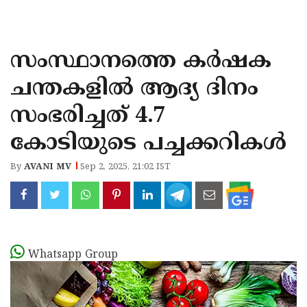
KOZHIKODE
WAYANAD
സംസ്ഥാനത്തെ കർഷക
KANNUR
ചന്തകളിൽ ആദ്യ ദിനം
KASARAGOD
സംഭരിച്ചത് 4.7
കോടിയുടെ പച്ചക്കറികൾ
By
AVANI MV
Sep 2, 2025, 21:02 IST
Whatsapp Group