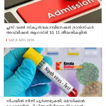
പ്ലസ് വൺ സ്‌കൂൾ/കോമ്പിനേഷൻ ട്രാൻസ്ഫർ
അഡ്മിഷൻ ആഗസ്ത് 10, 11 തീയതികളിൽ
SAT,8 AUG 2026
നിപയിൽ നിന്ന് പൂർണമുക്തി; മെഡിക്കൽ