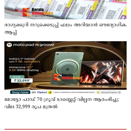
ഭാഗ്യക്കുറി നറുക്കെടുപ്പ് ഫലം അറിയാൻ ഔദ്യോഗിക
ആപ്പ്
മോട്ടോ പാഡ് 70 ഗ്രൂവ് ടാബ്ലെറ്റ് വില്പന ആരംഭിച്ചു;
വില 32,999 രൂപ മുതൽ