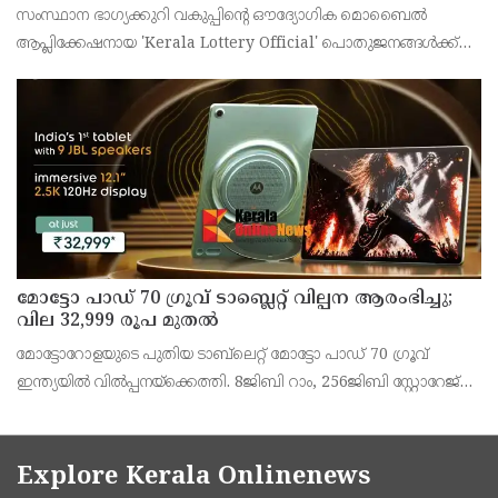
സംസ്ഥാന ഭാഗ്യക്കുറി വകുപ്പിന്റെ ഔദ്യോഗിക മൊബൈൽ
ആപ്ലിക്കേഷനായ 'Kerala Lottery Official' പൊതുജനങ്ങൾക്ക്
ലഭ്യമാണെന്ന് കേരള സംസ്ഥാന ഭാഗ്യക്കുറി വകുപ്പ് ഡയറക്ടർ
അഞ്ജു കെ എസ് അറിയിച്ചു.
മോട്ടോ പാഡ് 70 ഗ്രൂവ് ടാബ്ലെറ്റ് വില്പന ആരംഭിച്ചു;
വില 32,999 രൂപ മുതൽ
മോട്ടോറോളയുടെ പുതിയ ടാബ്‌ലെറ്റ് മോട്ടോ പാഡ് 70 ഗ്രൂവ്
ഇന്ത്യയിൽ വിൽപ്പനയ്‌ക്കെത്തി. 8ജിബി റാം, 256ജിബി സ്റ്റോറേജ്
പതിപ്പിന് 36,999 രൂപയാണ് ലോഞ്ച് വില. ബാങ്ക് ഓഫറുകൾ
ഉൾപ്പെടെ 32,999 രൂപയാണ് ഫലപ്രദമായ
Explore Kerala Onlinenews