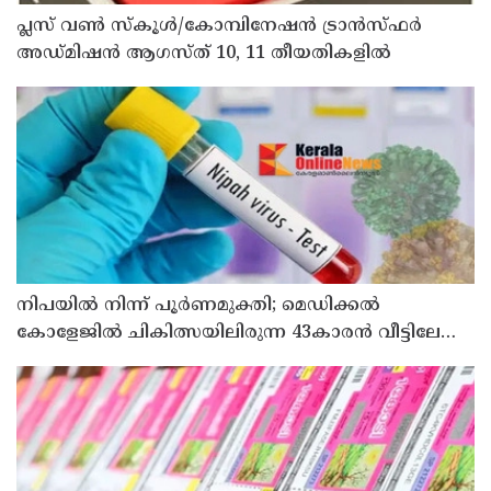
പ്ലസ് വൺ സ്‌കൂൾ/കോമ്പിനേഷൻ ട്രാൻസ്ഫർ
അഡ്മിഷൻ ആഗസ്ത് 10, 11 തീയതികളിൽ
നിപയിൽ നിന്ന് പൂർണമുക്തി; മെഡിക്കൽ
കോളേജിൽ ചികിത്സയിലിരുന്ന 43കാരൻ വീട്ടിലേക്ക്
മടങ്ങി