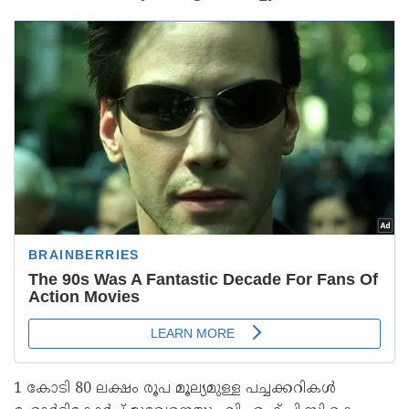
1 കോടി 80 ലക്ഷം രൂപ മൂല്യമുള്ള പച്ചക്കറികൾ