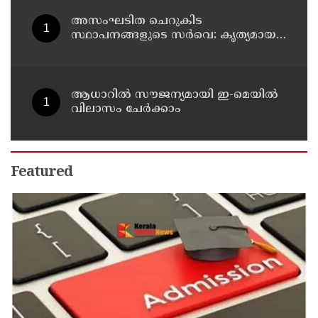
അസംഘടിത ചെറുകിട
സ്ഥാപനങ്ങളുടെ സർവെ: കൃത്യമായ
വിവരങ്ങൾ നൽകണമെന്ന് മുഖ്യമന്ത്രി
വി ഡി സതീശൻ
ആധാറിൽ സൗജന്യമായി ഇ-മെയിൽ
വിലാസം ചേർക്കാം
Featured