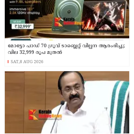
മോട്ടോ പാഡ് 70 ഗ്രൂവ് ടാബ്ലെറ്റ് വില്പന ആരംഭിച്ചു;
വില 32,999 രൂപ മുതൽ
SAT,8 AUG 2026