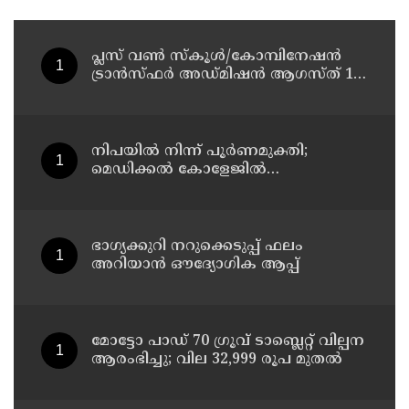
പ്ലസ് വൺ സ്‌കൂൾ/കോമ്പിനേഷൻ
ട്രാൻസ്ഫർ അഡ്മിഷൻ ആഗസ്ത് 10,
11 തീയതികളിൽ
നിപയിൽ നിന്ന് പൂർണമുക്തി;
മെഡിക്കൽ കോളേജിൽ
ചികിത്സയിലിരുന്ന 43കാരൻ
വീട്ടിലേക്ക് മടങ്ങി
ഭാഗ്യക്കുറി നറുക്കെടുപ്പ് ഫലം
അറിയാൻ ഔദ്യോഗിക ആപ്പ്
മോട്ടോ പാഡ് 70 ഗ്രൂവ് ടാബ്ലെറ്റ് വില്പന
ആരംഭിച്ചു; വില 32,999 രൂപ മുതൽ