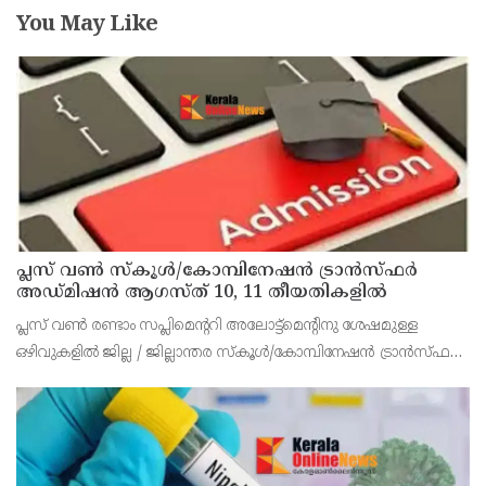
You May Like
പ്ലസ് വൺ സ്‌കൂൾ/കോമ്പിനേഷൻ ട്രാൻസ്ഫർ
അഡ്മിഷൻ ആഗസ്ത് 10, 11 തീയതികളിൽ
പ്ലസ് വൺ രണ്ടാം സപ്ലിമെന്ററി അലോട്ട്‌മെന്റിനു ശേഷമുള്ള
ഒഴിവുകളിൽ ജില്ല / ജില്ലാന്തര സ്‌കൂൾ/കോമ്പിനേഷൻ ട്രാൻസ്ഫർ
അലോട്ട്‌മെന്റിനായി അപേക്ഷിക്കാനുള്ള അവസരം ആഗസ്റ്റ് 7 ന്
വൈകിട്ട് 4 മണി വരെ നൽകിയിരുന്നു