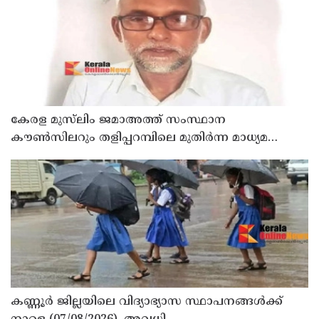
കേരള മുസ്‌ലിം ജമാഅത്ത് സംസ്ഥാന
കൗൺസിലറും തളിപ്പറമ്പിലെ മുതിർന്ന മാധ്യമ
പ്രവർത്തകനുമായ ബി എ അലി മൊഗ്രാൽ
നിര്യാതനായി
കണ്ണൂർ ജില്ലയിലെ വിദ്യാഭ്യാസ സ്ഥാപനങ്ങള്‍ക്ക്