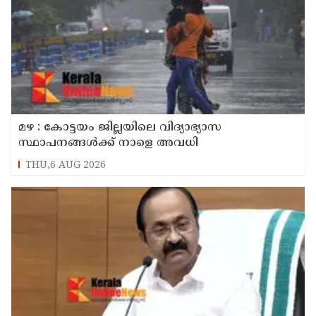
മഴ : കോട്ടയം ജില്ലയിലെ വിദ്യാഭ്യാസ
സ്ഥാപനങ്ങൾക്ക് നാളെ അവധി
THU,6 AUG 2026