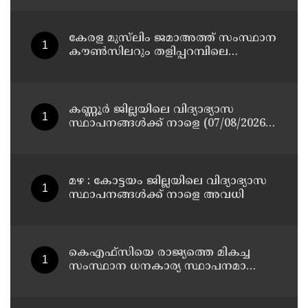
ശരീരത്തോട് അനാദരവ്
കാണിച്ചതായി ആരോപണം
കേരള മുസ്‌ലിം ജമാഅത്ത് സംസ്ഥാന
കൗൺസിലറും തളിപ്പറമ്പിലെ
മുതിർന്ന മാധ്യമ പ്രവർത്തകനുമായ
ബി എ അലി മൊഗ്രാൽ നിര്യാതനായി
കണ്ണൂർ ജില്ലയിലെ വിദ്യാഭ്യാസ
സ്ഥാപനങ്ങള്‍ക്ക് നാളെ (07/08/2026),
അവധി
മഴ : കോട്ടയം ജില്ലയിലെ വിദ്യാഭ്യാസ
സ്ഥാപനങ്ങൾക്ക് നാളെ അവധി
കെഎഫ്‌സിയെ രാജ്യത്തെ മികച്ച
സംസ്ഥാന ധനകാര്യ സ്ഥാപനമാക്കും:
മുഖ്യമന്ത്രി വി ഡി സതീശൻ