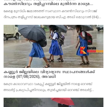
കൗൺസിലറും തളിപ്പറമ്പിലെ മുതിർന്ന മാധ്യമ
പ്രവർത്തകനുമായ ബി എ അലി മൊഗ്രാൽ
കേരള മുസ്‌ലിം ജമാഅത്ത് സംസ്ഥാന കൗൺസിലറും സിറാജ്
നിര്യാതനായി
ദിനപത്രം തളിപ്പറമ്പ് ലേഖകനുമായ ബി.എ അലി മൊഗ്രാൽ (64)
അന്തരിച്ചു. തളിപ്പറമ്പ് പ്രസ്‌ ഫോറം പ്രസിഡൻ്റ്, കേരള മുസ്‌ലിം
ജമാഅത്ത് ജില്ലാ സെക്രട്ടറി, എസ്.വൈ.എ
കണ്ണൂർ ജില്ലയിലെ വിദ്യാഭ്യാസ സ്ഥാപനങ്ങള്‍ക്ക്
നാളെ (07/08/2026), അവധി
കേന്ദ്ര കാലാവസ്ഥാ വകുപ്പ് കണ്ണൂർ ജില്ലയിൽ നാളെ ഓറഞ്ച്
അലർട്ട് പ്രഖ്യാപിച്ചതിനാലും, തുടർച്ചയായി ഓറഞ്ച് അലർട്ട്
ഉള്ളതുകൊണ്ടും, കനത്ത മഴക്കുള്ള സാഹചര്യം ഉള്ളതിനാലും,
ജില്ലയിലെ പ്രൊഫഷണൽ കോളേജ് ഉൾപ്പടെ എല