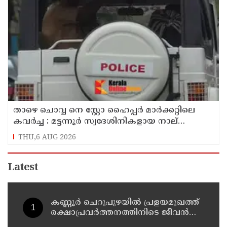
താഴെ ചൊവ്വ നെ സ്റ്റോ ഹൈപ്പർ മാർക്കറ്റിലെ
കവർച്ച : മട്ടന്നൂർ സ്വദേശിനികളായ നാല്
പ്രതികൾ പിടിയിൽ
THU,6 AUG 2026
Latest
കണ്ണൂർ ചെറുപുഴയിൽ പ്രളയമുഖത്ത്
രക്ഷാപ്രവർത്തനത്തിനിടെ ജീവൻ
നഷ്ടപ്പെട്ട ആർ. രാജേഷിൻ്റെ ഭൗതിക