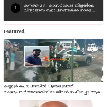
കനത്ത മഴ : കാസർകോട് ജില്ലയിലെ
വിദ്യാഭ്യാസ സ്ഥാപനങ്ങൾക്ക് നാളെ
അവധി
Featured
കണ്ണൂർ ചെറുപുഴയിൽ പ്രളയമുഖത്ത്
രക്ഷാപ്രവർത്തനത്തിനിടെ ജീവൻ നഷ്ടപ്പെട്ട ആർ.
രാജേഷിൻ്റെ ഭൗതിക ശരീരത്തോട് അനാദരവ്
കാണിച്ചതായി ആരോപണം