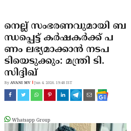
KOZHIKODE
WAYANAD
നെല്ല് സംഭരണവുമായി ബ
KANNUR
ന്ധപ്പെട്ട് കർഷകർക്ക് പ
KASARAGOD
ണം ലഭ്യമാക്കാൻ നടപ
ടിയെടുക്കും: മന്ത്രി ടി.
സിദ്ദിഖ്
By
AVANI MV
Jun 4, 2026, 19:48 IST
Whatsapp Group