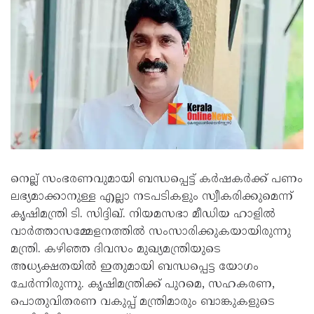
നെല്ല് സംഭരണവുമായി ബന്ധപ്പെട്ട് കർഷകർക്ക് പണം
ലഭ്യമാക്കാനുള്ള എല്ലാ നടപടികളും സ്വീകരിക്കുമെന്ന്
കൃഷിമന്ത്രി ടി. സിദ്ദിഖ്. നിയമസഭാ മീഡിയ ഹാളിൽ
വാർത്താസമ്മേളനത്തിൽ സംസാരിക്കുകയായിരുന്നു
മന്ത്രി. കഴിഞ്ഞ ദിവസം മുഖ്യമന്ത്രിയുടെ
അധ്യക്ഷതയിൽ ഇതുമായി ബന്ധപ്പെട്ട യോഗം
ചേർന്നിരുന്നു. കൃഷിമന്ത്രിക്ക് പുറമെ, സഹകരണ,
പൊതുവിതരണ വകുപ്പ് മന്ത്രിമാരും ബാങ്കുകളുടെ