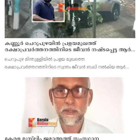
കണ്ണൂർ ചെറുപുഴയിൽ പ്രളയമുഖത്ത്
രക്ഷാപ്രവർത്തനത്തിനിടെ ജീവൻ നഷ്ടപ്പെട്ട ആർ.
രാജേഷിൻ്റെ ഭൗതിക ശരീരത്തോട് അനാദരവ്
ചെറുപുഴ മിന്തുള്ളിയിൽ പ്രളയ മുഖത്തെ
കാണിച്ചതായി ആരോപണം
രക്ഷാപ്രവർത്തനത്തിനിടെ സ്വന്തം ജീവൻ ബലി നൽകിയ ആർ
രാജേഷിനോട് അനാദരവ് കാണിച്ചതായി ആരോപണം. രാജേഷിന്റെ
മൃതദേഹം തിരുവനന്തപുരത്തെ
കേരള മുസ്‌ലിം ജമാഅത്ത് സംസ്ഥാന