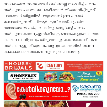
സഹകരണ സംഘങ്ങൾ വഴി നെല്ല് സംഭരിച്ച് പണം
നൽകുന്ന പദ്ധതി ഉപേക്ഷിക്കാൻ തീരുമാനിച്ചിട്ടുണ്ട്.
പാലക്കാട് ജില്ലയിൽ മാത്രമാണ് ഈ പദ്ധതി
ഉണ്ടായിരുന്നത്. പിആർഎസ് വായ്പ പ്രശ്നം
യോഗത്തിൽ ചർച്ച ചെയ്തു. നെല്ലിന്റെ പണം
നൽകുന്ന കാനറ,എസ്ബിഐ ബാങ്കുകളുടെ കരാർ
കാലാവധി നീട്ടാനും തീരുമാനിച്ചു. കർഷകർക്ക് പണം
നൽകാനുള്ള തീരുമാനം ആദ്യയോഗത്തിൽ തന്നെ
കൈക്കൊണ്ടതാണെന്നും മന്ത്രി പറഞ്ഞു.