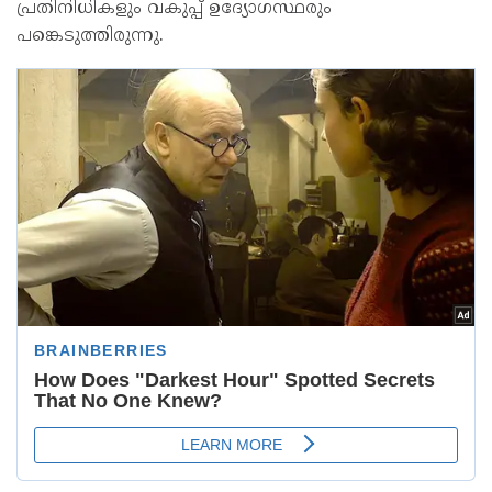
പ്രതിനിധികളും വകുപ്പ് ഉദ്യോഗസ്ഥരും
പങ്കെടുത്തിരുന്നു.