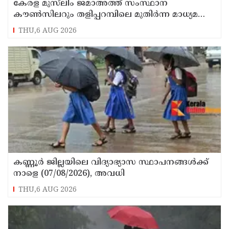
കേരള മുസ്‌ലിം ജമാഅത്ത് സംസ്ഥാന
കൗൺസിലറും തളിപ്പറമ്പിലെ മുതിർന്ന മാധ്യമ
പ്രവർത്തകനുമായ ബി എ അലി മൊഗ്രാൽ
THU,6 AUG 2026
നിര്യാതനായി
കണ്ണൂർ ജില്ലയിലെ വിദ്യാഭ്യാസ സ്ഥാപനങ്ങള്‍ക്ക്
നാളെ (07/08/2026), അവധി
THU,6 AUG 2026