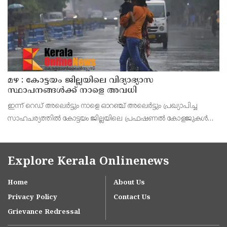
മഴ : കോട്ടയം ജില്ലയിലെ വിദ്യാഭ്യാസ
സ്ഥാപനങ്ങൾക്ക് നാളെ അവധി
ഇന്ന് റെഡ് അലെർട്ടും നാളെ ഓറഞ്ച് അലെർട്ടും പ്രഖ്യാപിച്ച
സാഹചര്യത്തിൽ കോട്ടയം ജില്ലയിലെ പ്രഫഷണൽ കോളജുകൾ
ഉൾപ്പെടെ എല്ലാ വിദ്യാഭ്യാസ സ്ഥാപനങ്ങൾക്കും നാളെ (ഓഗസ്റ്റ് 7,
വെള്ളി) ജില്ലാ കളക്ടർ ചേതൻ കുമാർ മീ
Explore Kerala Onlinenews
Home
About Us
Privacy Policy
Contact Us
Grievance Redressal