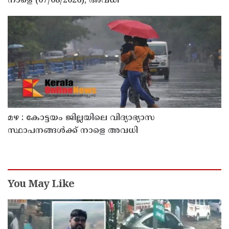
നാളെ (07/08/2026), അവധി
മഴ : കോട്ടയം ജില്ലയിലെ വിദ്യാഭ്യാസ
സ്ഥാപനങ്ങൾക്ക് നാളെ അവധി
You May Like