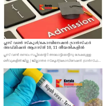
പ്ലസ് വൺ സ്‌കൂൾ/കോമ്പിനേഷൻ ട്രാൻസ്ഫർ
അഡ്മിഷൻ ആഗസ്ത് 10, 11 തീയതികളിൽ
പ്ലസ് വൺ രണ്ടാം സപ്ലിമെന്ററി അലോട്ട്‌മെന്റിനു ശേഷമുള്ള
ഒഴിവുകളിൽ ജില്ല / ജില്ലാന്തര സ്‌കൂൾ/കോമ്പിനേഷൻ ട്രാൻസ്ഫർ
അലോട്ട്‌മെന്റിനായി അപേക്ഷിക്കാനുള്ള അവസരം ആഗസ്റ്റ് 7 ന്
വൈകിട്ട് 4 മണി വരെ നൽകിയിരുന്നു