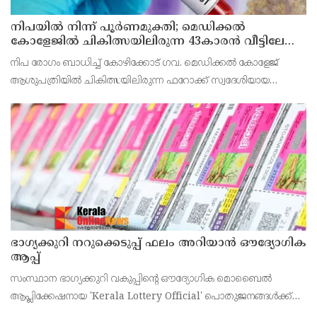
നിപയിൽ നിന്ന് പൂർണമുക്തി; മെഡിക്കൽ
കോളേജിൽ ചികിത്സയിലിരുന്ന 43കാരൻ വീട്ടിലേക്ക്
മടങ്ങി
നിപ രോഗം ബാധിച്ച് കോഴിക്കോട് ഗവ. മെഡിക്കൽ കോളേജ്
ആശുപത്രിയിൽ ചികിത്സയിലിരുന്ന ഫറോക്ക് സ്വദേശിയായ
43കാരനെ ഡിസ്ചാർജ് ചെയ്തു.
ഭാഗ്യക്കുറി നറുക്കെടുപ്പ് ഫലം അറിയാൻ ഔദ്യോഗിക
ആപ്പ്
സംസ്ഥാന ഭാഗ്യക്കുറി വകുപ്പിന്റെ ഔദ്യോഗിക മൊബൈൽ
ആപ്ലിക്കേഷനായ 'Kerala Lottery Official' പൊതുജനങ്ങൾക്ക്
ലഭ്യമാണെന്ന് കേരള സംസ്ഥാന ഭാഗ്യക്കുറി വകുപ്പ് ഡയറക്ടർ