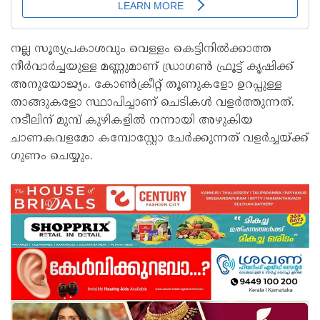
നല്ല സൂര്യപ്രകാശവും വെള്ളം കെട്ടിനിൽക്കാത്ത
നീർവാർച്ചയുള്ള മണ്ണുമാണ് ഡ്രാഗൺ ഫ്രൂട്ട് കൃഷിക്ക്
അനുയോജ്യം. കോൺക്രീറ്റ് തൂണുകളോ ഉറപ്പുള്ള
താങ്ങുകളോ സ്ഥാപിച്ചാണ് ചെടികൾ വളർത്തുന്നത്.
നടീലിന് മുമ്പ് കുഴികളിൽ നന്നായി അഴുകിയ
ചാണകവളമോ കമ്പോസ്റ്റോ ചേർക്കുന്നത് വളർച്ചയ്ക്ക്
ഗുണം ചെയ്യും.