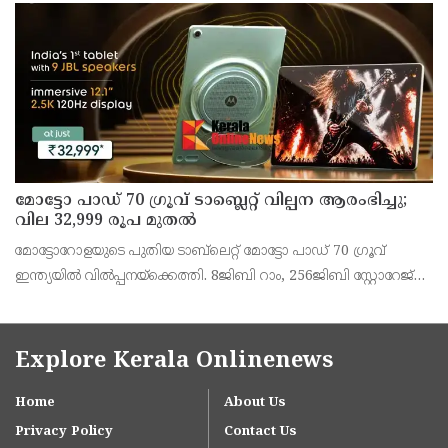
അഞ്ജു കെ എസ് അറിയിച്ചു.
മോട്ടോ പാഡ് 70 ഗ്രൂവ് ടാബ്ലെറ്റ് വില്പന ആരംഭിച്ചു;
വില 32,999 രൂപ മുതൽ
മോട്ടോറോളയുടെ പുതിയ ടാബ്‌ലെറ്റ് മോട്ടോ പാഡ് 70 ഗ്രൂവ്
ഇന്ത്യയിൽ വിൽപ്പനയ്‌ക്കെത്തി. 8ജിബി റാം, 256ജിബി സ്റ്റോറേജ്
പതിപ്പിന് 36,999 രൂപയാണ് ലോഞ്ച് വില. ബാങ്ക് ഓഫറുകൾ
ഉൾപ്പെടെ 32,999 രൂപയാണ് ഫലപ്രദമായ
Explore Kerala Onlinenews
Home
About Us
Privacy Policy
Contact Us