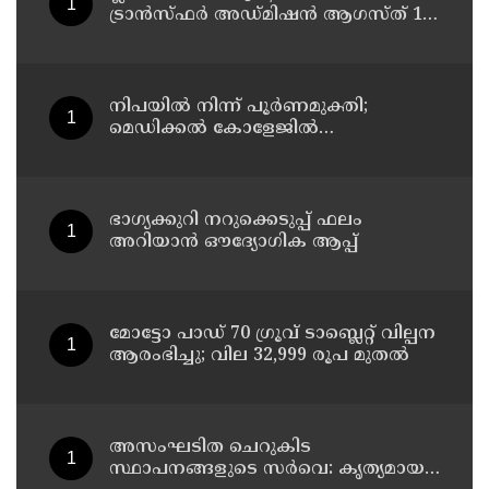
ട്രാൻസ്ഫർ അഡ്മിഷൻ ആഗസ്ത് 10,
11 തീയതികളിൽ
നിപയിൽ നിന്ന് പൂർണമുക്തി;
മെഡിക്കൽ കോളേജിൽ
ചികിത്സയിലിരുന്ന 43കാരൻ
വീട്ടിലേക്ക് മടങ്ങി
ഭാഗ്യക്കുറി നറുക്കെടുപ്പ് ഫലം
അറിയാൻ ഔദ്യോഗിക ആപ്പ്
മോട്ടോ പാഡ് 70 ഗ്രൂവ് ടാബ്ലെറ്റ് വില്പന
ആരംഭിച്ചു; വില 32,999 രൂപ മുതൽ
അസംഘടിത ചെറുകിട
സ്ഥാപനങ്ങളുടെ സർവെ: കൃത്യമായ