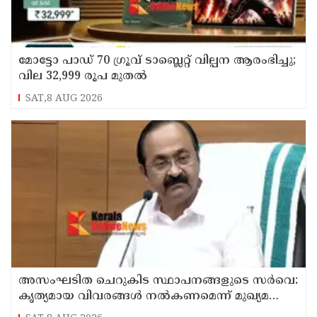
മോട്ടോ പാഡ് 70 ഗ്രൂവ് ടാബ്ലെറ്റ് വില്പന ആരംഭിച്ചു;
വില 32,999 രൂപ മുതൽ
SAT,8 AUG 2026
അസംഘടിത ചെറുകിട സ്ഥാപനങ്ങളുടെ സർവെ:
കൃത്യമായ വിവരങ്ങൾ നൽകണമെന്ന് മുഖ്യമന്ത്രി
വി ഡി സതീശൻ