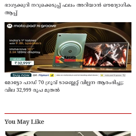
ഭാഗ്യക്കുറി നറുക്കെടുപ്പ് ഫലം അറിയാൻ ഔദ്യോഗിക
ആപ്പ്
മോട്ടോ പാഡ് 70 ഗ്രൂവ് ടാബ്ലെറ്റ് വില്പന ആരംഭിച്ചു;
വില 32,999 രൂപ മുതൽ
You May Like