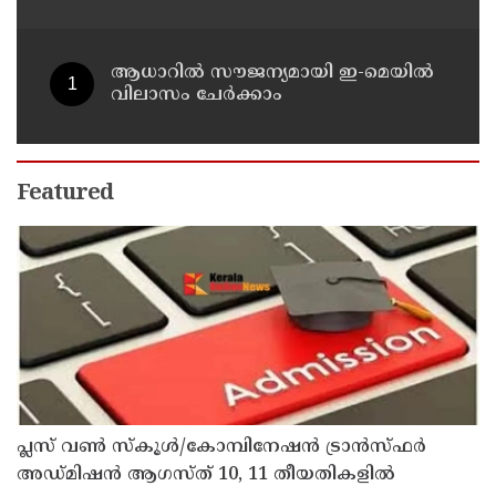
വിവരങ്ങൾ നൽകണമെന്ന് മുഖ്യമന്ത്രി
വി ഡി സതീശൻ
ആധാറിൽ സൗജന്യമായി ഇ-മെയിൽ
വിലാസം ചേർക്കാം
Featured
പ്ലസ് വൺ സ്‌കൂൾ/കോമ്പിനേഷൻ ട്രാൻസ്ഫർ
അഡ്മിഷൻ ആഗസ്ത് 10, 11 തീയതികളിൽ