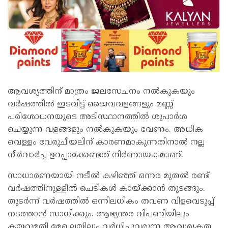
ആവശ്യത്തിന് മാത്രം ജലസേചനം നൽകുകയും
വർഷത്തിൽ ഇടവിട്ട് ജൈവവളങ്ങളും മണ്ണ്
പരിശോധനയുടെ അടിസ്ഥാനത്തിൽ ശുപാർശ
ചെയ്യുന്ന വളങ്ങളും നൽകുകയും വേണം. അധിക
വെള്ളം വേരുചീയലിന് കാരണമാകുന്നതിനാൽ നല്ല
നീർവാർച്ച ഉറപ്പാക്കേണ്ടത് നിർണായകമാണ്.
സാധാരണയായി നടീൽ കഴിഞ്ഞ് ഒന്നര മുതൽ രണ്ട്
വർഷത്തിനുള്ളിൽ ചെടികൾ കായ്ക്കാൻ തുടങ്ങും.
തുടർന്ന് വർഷത്തിൽ ഒന്നിലധികം തവണ വിളവെടുപ്പ്
നടത്താൻ സാധിക്കും. ആഭ്യന്തര വിപണിയിലും
കയറ്റുമതി മേഖലയിലും വർധിച്ചുവരുന്ന ആവശ്യകത