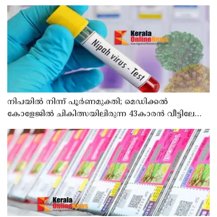
നിപയിൽ നിന്ന് പൂർണമുക്തി; മെഡിക്കൽ
കോളേജിൽ ചികിത്സയിലിരുന്ന 43കാരൻ വീട്ടിലേക്ക്
മടങ്ങി