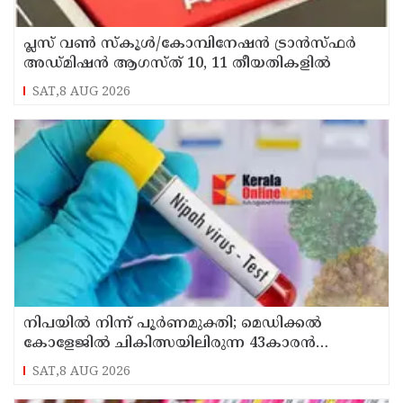
പ്ലസ് വൺ സ്‌കൂൾ/കോമ്പിനേഷൻ ട്രാൻസ്ഫർ
അഡ്മിഷൻ ആഗസ്ത് 10, 11 തീയതികളിൽ
SAT,8 AUG 2026
നിപയിൽ നിന്ന് പൂർണമുക്തി; മെഡിക്കൽ
കോളേജിൽ ചികിത്സയിലിരുന്ന 43കാരൻ
വീട്ടിലേക്ക് മടങ്ങി
SAT,8 AUG 2026