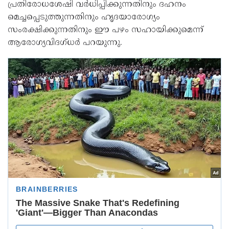
പ്രതിരോധശേഷി വർധിപ്പിക്കുന്നതിനും ദഹനം
മെച്ചപ്പെടുത്തുന്നതിനും ഹൃദയാരോഗ്യം
സംരക്ഷിക്കുന്നതിനും ഈ പഴം സഹായിക്കുമെന്ന്
ആരോഗ്യവിദഗ്ധർ പറയുന്നു.