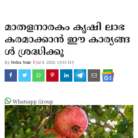
KOZHIKODE
WAYANAD
മാതളനാരകം കൃഷി ലാഭ
KANNUR
കരമാക്കാൻ ഈ കാര്യങ്ങ
KASARAGOD
ൾ ശ്രദ്ധിക്കൂ
By
Neha Nair
Jul 8, 2026, 19:35 IST
Whatsapp Group