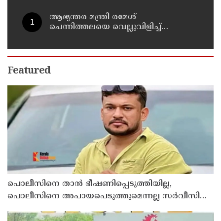
ആഭ്യന്തര മന്ത്രി രമേശ്
ചെന്നിത്തലയെ വെല്ലുവിളിച്ച്
അ‍ർജുൻ ആയങ്കി ; വിരട്ടരുത്..
വളർന്ന പാർട്ടി വേറെയാണ് !
Featured
പൊലീസിനെ താന്‍ ഭീഷണിപ്പെടുത്തിയില്ല,
പൊലീസിനെ അപായപെടുത്തുമെന്നല്ല സര്‍വീസില്‍
തുടരാന്‍ അനുവദിക്കില്ലെന്നാണ് പറഞ്ഞത് ;
വിശദീകരണവുമായി അര്‍ജുന്‍ ആയങ്കി