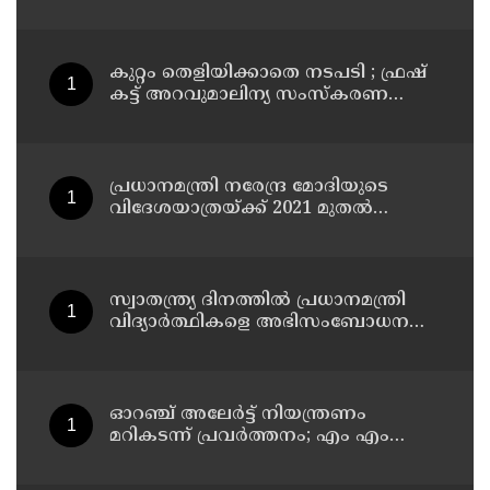
അപായപെടുത്തുമെന്നല്ല സര്‍വീസില്‍
തുടരാന്‍ അനുവദിക്കില്ലെന്നാണ്
പറഞ്ഞത് ; വിശദീകരണവുമായി
അര്‍ജുന്‍ ആയങ്കി
കുറ്റം തെളിയിക്കാതെ നടപടി ; ഫ്രഷ്
കട്ട് അറവുമാലിന്യ സംസ്‌കരണ
പ്ലാന്റിന് നല്‍കിയ സ്റ്റോപ്പ്
മെമ്മോയില്‍ ഗുരുതര വീഴ്ചയെന്ന്
ഹൈക്കോടതി
പ്രധാനമന്ത്രി നരേന്ദ്ര മോദിയുടെ
വിദേശയാത്രയ്ക്ക് 2021 മുതല്‍
ചെലവായത് 558കോടി രൂപ
സ്വാതന്ത്ര്യ ദിനത്തില്‍ പ്രധാനമന്ത്രി
വിദ്യാര്‍ത്ഥികളെ അഭിസംബോധന
ചെയ്യണം; ആവശ്യവുമായി അഭിജീത്
ദീപ്കെ
ഓറഞ്ച് അലേര്‍ട്ട് നിയന്ത്രണം
മറികടന്ന് പ്രവര്‍ത്തനം; എം എം
മണിയുടെ സഹോദരന്‍ നടത്തുന്ന
സിപ് ലൈന്‍ പൂട്ടിച്ച് അധികൃതര്‍