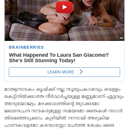
മാതളനാരകം കൃഷിക്ക് നല്ല സൂര്യപ്രകാശവും വെള്ളം
കെട്ടിനിൽക്കാത്ത നീർവാർച്ചയുള്ള മണ്ണുമാണ് ഏറ്റവും
അനുയോജ്യം. മഴക്കാലത്തിന്റെ തുടക്കമോ
ജലസേചന സൗകര്യമുള്ള സമയമോ തൈകൾ നടാൻ
തിരഞ്ഞെടുക്കാം. കുഴിയിൽ നന്നായി അഴുകിയ
ചാണകവളമോ കമ്പോസ്റ്റോ ചേർത്ത ശേഷം തൈ