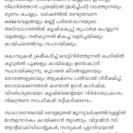
നിലനിർത്താൻ പുതയിടൽ (മൾച്ചിംഗ്) നടത്തുന്നതും
ഗുണം ചെയ്യും. വർഷത്തിൽ രണ്ടുതവണ
ജൈവവളങ്ങളും മണ്ണ് പരിശോധനയുടെ
അടിസ്ഥാനത്തിൽ കൃഷിവകുപ്പ് ശുപാർശ ചെയ്യുന്ന
വളങ്ങളും നൽകുന്നത് മികച്ച വളർച്ചയ്ക്കും
കായ്ഫലത്തിനും സഹായിക്കും.
കൊമ്പുകൾ ക്രമീകരിച്ച് വെട്ടിനിർത്തുന്നത് ചെടിയിൽ
കൂടുതൽ പൂക്കളും കായ്കളും ഉണ്ടാകാൻ
സഹായിക്കുന്നു. കൂടാതെ കീടങ്ങളുടെയും
രോഗങ്ങളുടെയും ആക്രമണം പതിവായി നിരീക്ഷിച്ച്,
രോഗലക്ഷണങ്ങൾ കണ്ടാൽ ഉടൻ കാർഷിക
വിദഗ്ധരുടെയോ കൃഷിഭവന്റെയോ നിർദേശപ്രകാരം
നിയന്ത്രണ നടപടികൾ സ്വീകരിക്കണം.
സാധാരണയായി രണ്ടുമുതൽ മൂന്നുവർഷത്തിനുള്ളിൽ
മാതളനാരകം കായ്ക്കാൻ തുടങ്ങും. വിറ്റാമിൻ സി,
ആന്റിഓക്സിഡന്റുകൾ, നാരുകൾ എന്നിവയാൽ