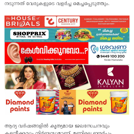
നടുന്നത് വേരുകളുടെ വളർച്ച മെച്ചപ്പെടുത്തും.
ആദ്യ വർഷങ്ങളിൽ കൃത്യമായ ജലസേചനവും
കളനീക്കവും നിർബന്ധമാണ്. മണ്ണിലെ ഈർപ്പം