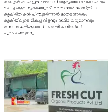
സമ്പുഷ്ടമായ ഈ പഴത്തിന് ആഭ്യന്തര വിപണിയിലും
മികച്ച ആവശ്യകതയുണ്ട്. അതിനാൽ ശാസ്ത്രീയ
കൃഷിരീതികൾ പിന്തുടർന്നാൽ മാതളനാരകം
കൃഷിയിലൂടെ മികച്ച വിളവും സ്ഥിര വരുമാനവും
നേടാൻ കഴിയുമെന്ന് കാർഷിക വിദഗ്ധർ
ചൂണ്ടിക്കാട്ടുന്നു.