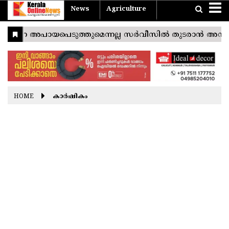
News
Agriculture
Home
Travel
Agriculture
News
Sports
Entertainment
Health
Business
Pravasi
Technology
Lifestyle
Devotional
Photostories
Nattuvarthakal
Vishu
Konspecial
യാത്ര
കാർഷികം
Easter
Good
Ramayana
Onam
Christmas
Friday
Masam
India
THIRUVANANTHAPURAM
World
KOLLAM
Kerala
PATHANAMTHITTA
HOME
കാർഷികം
ALAPPUZHA
KOTTAYAM
IDUKKI
ERNAKULAM
THRISSUR
PALAKKAD
MALAPPURAM