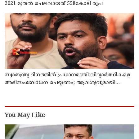
2021 മുതല്‍ ചെലവായത് 558കോടി രൂപ
സ്വാതന്ത്ര്യ ദിനത്തില്‍ പ്രധാനമന്ത്രി വിദ്യാര്‍ത്ഥികളെ
അഭിസംബോധന ചെയ്യണം; ആവശ്യവുമായി
അഭിജീത് ദീപ്കെ
You May Like