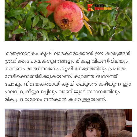
മാതളനാരകം കൃഷി ലാഭകരമാക്കാൻ ഈ കാര്യങ്ങൾ
ശ്രദ്ധിക്കൂപോഷകഗുണങ്ങളും മികച്ച വിപണിവിലയും
കാരണം മാതളനാരകം കൃഷി കേരളത്തിലും പ്രചാരം
നേടിക്കൊണ്ടിരിക്കുകയാണ്. കുറഞ്ഞ സ്ഥലത്ത്
പോലും വിജയകരമായി കൃഷി ചെയ്യാൻ കഴിയുന്ന ഈ
ഫലവിള, വീട്ടുവളപ്പിലും വാണിജ്യാടിസ്ഥാനത്തിലും
മികച്ച വരുമാനം നൽകാൻ കഴിവുള്ളതാണ്.