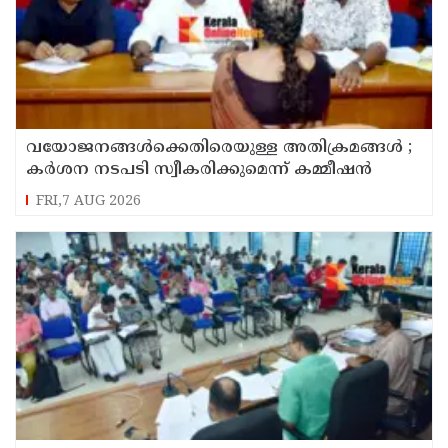
വയോജനങ്ങൾക്കെതിരെയുള്ള അതിക്രമങ്ങൾ ;
കർശന നടപടി സ്വീകരിക്കുമെന്ന് കമ്മീഷൻ
FRI,7 AUG 2026