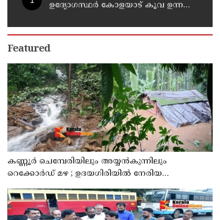
ഉദ്യോഗസ്ഥർ കോളയാട് കൂവ ഉന്നതി
സന്ദർശിച്ചു
Featured
കണ്ണൂർ ചെമ്പേരിയിലും അയ്യൻകുന്നിലും
റെക്കോർഡ് മഴ ; ഉദയഗിരിയിൽ നേരിയ
ഉരുൾപൊട്ടൽ; 13 പേരെ ക്യാമ്പിലേക്ക് മാറ്റി