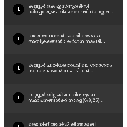
കണ്ണൂർ കെഎസ്ആർടിസി
ഡിപ്പോയുടെ വികസനത്തിന് മാസ്റ്റർ
പ്ലാൻ തയ്യാറാക്കി സമർപ്പിക്കും : ടി ഒ
മോഹനൻ എം എൽ എ
വയോജനങ്ങൾക്കെതിരെയുള്ള
അതിക്രമങ്ങൾ ; കർശന നടപടി
സ്വീകരിക്കുമെന്ന് കമ്മീഷൻ
കണ്ണൂർ പുതിയതെരുവിലെ ഗതാഗതം
സുഗമമാക്കാന്‍ നടപടികള്‍
സ്വീകരിക്കും
കണ്ണൂർ ജില്ലയിലെ വിദ്യാഭ്യാസ
സ്ഥാപനങ്ങള്‍ക്ക് നാളെ(8/8/26)
അവധി പ്രഖ്യാപിച്ചു
മൈനിങ് ആൻഡ്​ ജിയോളജി