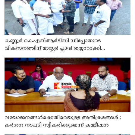
കണ്ണൂർ കെഎസ്ആർടിസി ഡിപ്പോയുടെ
വികസനത്തിന് മാസ്റ്റർ പ്ലാൻ തയ്യാറാക്കി
സമർപ്പിക്കും : ടി ഒ മോഹനൻ എം എൽ എ
വയോജനങ്ങൾക്കെതിരെയുള്ള അതിക്രമങ്ങൾ ;
കർശന നടപടി സ്വീകരിക്കുമെന്ന് കമ്മീഷൻ