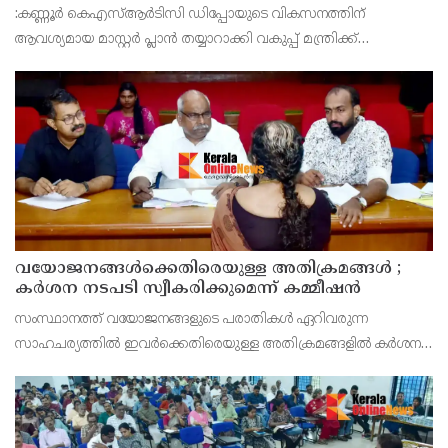
സമർപ്പിക്കും : ടി ഒ മോഹനൻ എം എൽ എ
:കണ്ണൂർ കെഎസ്ആർടിസി ഡിപ്പോയുടെ വികസനത്തിന്
ആവശ്യമായ മാസ്റ്റർ പ്ലാൻ തയ്യാറാക്കി വകുപ്പ് മന്ത്രിക്ക്
സമർപ്പിക്കുമെന്ന് അഡ്വ.ടി ഒ മോഹനൻ എംഎൽഎ അറിയിച്ചു.
ഡിപ്പോയ്ക്ക് നാല് ഏക്കറിൽ അധികം വരുന്ന സ്ഥലമുണ്ട്
വയോജനങ്ങൾക്കെതിരെയുള്ള അതിക്രമങ്ങൾ ;
കർശന നടപടി സ്വീകരിക്കുമെന്ന് കമ്മീഷൻ
സംസ്ഥാനത്ത് വയോജനങ്ങളുടെ പരാതികൾ ഏറിവരുന്ന
സാഹചര്യത്തിൽ ഇവർക്കെതിരെയുള്ള അതിക്രമങ്ങളിൽ കർശന
നടപടി സ്വീകരിക്കുമെന്ന് വയോജന കമ്മീഷൻ ചെയർമാൻ അഡ്വ.
കെ. സോമപ്രസാദ്.