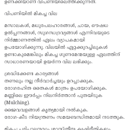
ഉണക്കിയാണ് വിപണിയിലെത്തിക്കുന്നത്.
വിപണിയിൽ മികച്ച വില
മസാലകൾ, മധുരപലഹാരങ്ങൾ, ചായ, ഔഷധ
ഉൽപ്പന്നങ്ങൾ, സുഗന്ധദ്രവ്യങ്ങൾ എന്നിവയുടെ
നിർമ്മാണത്തിൽ ഏലം വ്യാപകമായി
ഉപയോഗിക്കുന്നു. വിലയിൽ ഏറ്റക്കുറച്ചിലുകൾ
ഉണ്ടാകുമെങ്കിലും മികച്ച ഗുണമേന്മയുള്ള ഏലത്തിന്
സാധാരണയായി ഉയർന്ന വില ലഭിക്കും.
ശ്രദ്ധിക്കേണ്ട കാര്യങ്ങൾ
തണലും നല്ല നീർവാർച്ചയും ഉറപ്പാക്കുക.
രോഗരഹിത തൈകൾ മാത്രം ഉപയോഗിക്കുക.
മണ്ണിലെ ഈർപ്പം നിലനിർത്താൻ പുതയിടുക
(Mulching).
ജൈവവളങ്ങൾ കൃത്യമായി നൽകുക.
രോഗ-കീട നിയന്ത്രണം സമയബന്ധിതമായി നടത്തുക.
മികച്ച പരിപാലനവും ശാസ്ത്രീയ കൃഷിരീതികളും