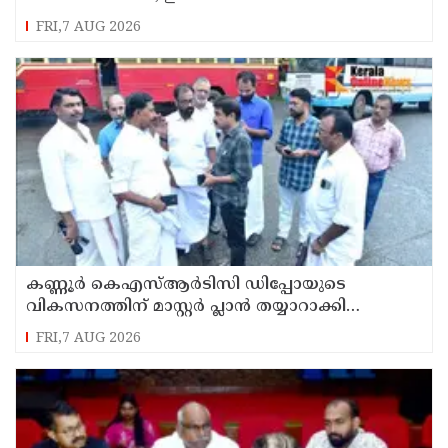
ഉരുൾപൊട്ടൽ; 13 പേരെ ക്യാമ്പിലേക്ക് മാറ്റി
FRI,7 AUG 2026
കണ്ണൂർ കെഎസ്ആർടിസി ഡിപ്പോയുടെ
വികസനത്തിന് മാസ്റ്റർ പ്ലാൻ തയ്യാറാക്കി
സമർപ്പിക്കും : ടി ഒ മോഹനൻ എം എൽ എ
FRI,7 AUG 2026