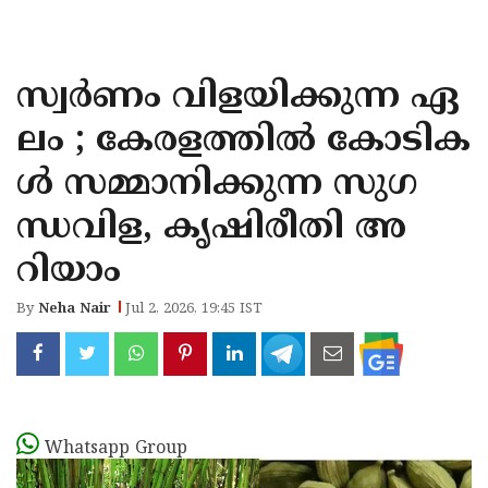
KOZHIKODE
WAYANAD
സ്വർണം വിളയിക്കുന്ന ഏ
KANNUR
ലം ; കേരളത്തിൽ കോടിക
KASARAGOD
ൾ സമ്മാനിക്കുന്ന സുഗ
ന്ധവിള, കൃഷിരീതി അ
റിയാം
By
Neha Nair
Jul 2, 2026, 19:45 IST
Whatsapp Group