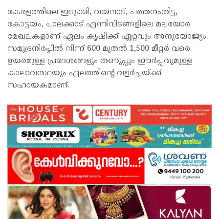
കേരളത്തിലെ ഇടുക്കി, വയനാട്, പത്തനംതിട്ട,
കോട്ടയം, പാലക്കാട് എന്നിവിടങ്ങളിലെ മലയോര
മേഖലകളാണ് ഏലം കൃഷിക്ക് ഏറ്റവും അനുയോജ്യം.
സമുദ്രനിരപ്പിൽ നിന്ന് 600 മുതൽ 1,500 മീറ്റർ വരെ
ഉയരമുള്ള പ്രദേശങ്ങളും തണുപ്പും ഈർപ്പവുമുള്ള
കാലാവസ്ഥയും ഏലത്തിന്റെ വളർച്ചയ്ക്ക്
സഹായകമാണ്.