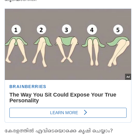
കേരളത്തിൽ എവിടെയൊക്കെ കൃഷി ചെയ്യാം?