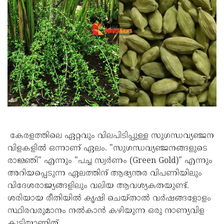
കേരളത്തിലെ ഏറ്റവും വിലപിടിപ്പുള്ള സുഗന്ധവ്യഞ്ജന
വിളകളിൽ ഒന്നാണ് ഏലം. "സുഗന്ധവ്യഞ്ജനങ്ങളുടെ
രാജ്ഞി" എന്നും "പച്ച സ്വർണം (Green Gold)" എന്നും
അറിയപ്പെടുന്ന ഏലത്തിന് ആഭ്യന്തര വിപണിയിലും
വിദേശരാജ്യങ്ങളിലും വലിയ ആവശ്യകതയുണ്ട്.
ശരിയായ രീതിയിൽ കൃഷി ചെയ്താൽ വർഷങ്ങളോളം
സ്ഥിരവരുമാനം നൽകാൻ കഴിയുന്ന ഒരു നാണ്യവിള
കൂടിയാണിത്.