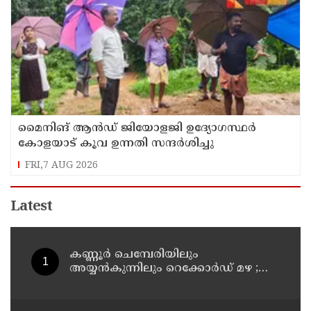
മൈനിങ് ആൻഡ്​ ജിയോളജി ഉദ്യോഗസ്ഥർ
കോളയാട് കൂവ ഉന്നതി സന്ദർശിച്ചു
FRI,7 AUG 2026
Latest
കണ്ണൂർ ചെമ്പേരിയിലും
അയ്യൻകുന്നിലും റെക്കോർഡ് മഴ ;
ഉദയഗിരിയിൽ നേരിയ ഉരുൾപൊട്ടൽ;
13 പേരെ ക്യാമ്പിലേക്ക് മാറ്റി