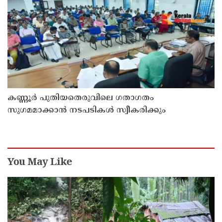
കണ്ണൂർ പുതിയതെരുവിലെ ഗതാഗതം
സുഗമമാക്കാന്‍ നടപടികള്‍ സ്വീകരിക്കും
You May Like