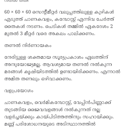
നടീൽ രീതി
60 × 60 × 60 സെന്റീമീറ്റർ വലുപ്പത്തിലുള്ള കുഴികൾ
എടുത്ത് ചാണകവളം, കമ്പോസ്റ്റ് എന്നിവ ചേർത്ത്
തൈകൾ നടണം. ചെടികൾ തമ്മിൽ ഏകദേശം 2
മുതൽ 3 മീറ്റർ വരെ അകലം പാലിക്കണം.
തണൽ നിർണായകം
നേരിട്ടുള്ള ശക്തമായ സൂര്യപ്രകാശം ഏലത്തിന്
അനുയോജ്യമല്ല. ആവശ്യമായ തണൽ നൽകുന്ന
മരങ്ങൾ കൃഷിയിടത്തിൽ ഉണ്ടായിരിക്കണം. എന്നാൽ
അമിത തണലും ഒഴിവാക്കണം.
വളപ്രയോഗം
ചാണകവളം, വെർമികമ്പോസ്റ്റ്, വേപ്പിൻപിണ്ണാക്ക്
തുടങ്ങിയ ജൈവവളങ്ങൾ നൽകുന്നത് നല്ല
വളർച്ചയ്ക്കും കായ്പിടിത്തത്തിനും സഹായിക്കും.
മണ്ണ് പരിശോധനയുടെ അടിസ്ഥാനത്തിൽ