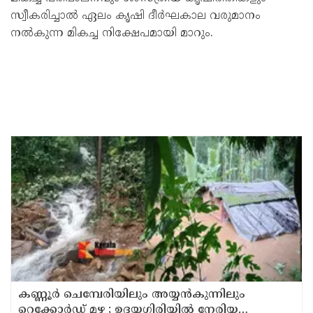
സ്വീകരിച്ചാൽ ഏലം കൃഷി ദീർഘകാല വരുമാനം
നൽകുന്ന മികച്ച നിക്ഷേപമായി മാറും.
കണ്ണൂർ ചെമ്പേരിയിലും അയ്യൻകുന്നിലും
റെക്കോർഡ് മഴ ; ഉദയഗിരിയിൽ നേരിയ