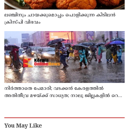
ലഞ്ചിനും ചായക്കുമൊപ്പം പൊളിക്കുന്ന കിടിലൻ
ക്രിസ്പി വിഭവം
നിർത്താതെ പേമാരി; വടക്കന്‍ കേരളത്തില്‍
അതിതീവ്ര മഴയ്ക്ക് സാധ്യത; നാലു ജില്ലകളില്‍ റെഡ്
അലര്‍ട്ട്
You May Like