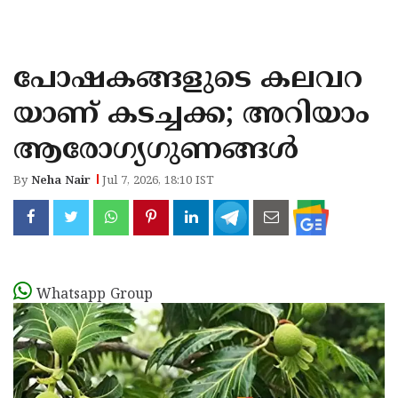
KOZHIKODE
WAYANAD
പോഷകങ്ങളുടെ കലവറ
KANNUR
യാണ് കടച്ചക്ക; അറിയാം
KASARAGOD
ആരോഗ്യഗുണങ്ങൾ
By
Neha Nair
Jul 7, 2026, 18:10 IST
Whatsapp Group