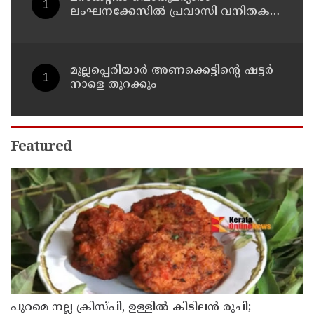
ലംഘനക്കേസില്‍ പ്രവാസി വനിതകള്‍
അറസ്റ്റില്‍
മുല്ലപ്പെരിയാർ അണക്കെട്ടിൻ്റെ ഷട്ടർ
നാളെ തുറക്കും
Featured
പുറമെ നല്ല ക്രിസ്പി, ഉള്ളിൽ കിടിലൻ രുചി;