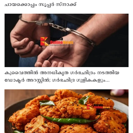
ചായക്കൊപ്പം സൂപ്പർ സ്നാക്ക്
കുവൈത്തില്‍ അനധികൃത ഗര്‍ഭഛിദ്രം നടത്തിയ
ഡോക്ടര്‍ അറസ്റ്റില്‍; ഗര്‍ഭഛിദ്ര ഗുളികകളും
പിടിച്ചെടുത്തു