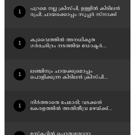
പുറമെ നല്ല ക്രിസ്പി, ഉള്ളിൽ കിടിലൻ
രുചി; ചായക്കൊപ്പം സൂപ്പർ സ്നാക്ക്
കുവൈത്തില്‍ അനധികൃത
ഗര്‍ഭഛിദ്രം നടത്തിയ ഡോക്ടര്‍
അറസ്റ്റില്‍; ഗര്‍ഭഛിദ്ര ഗുളികകളും
പിടിച്ചെടുത്തു
ലഞ്ചിനും ചായക്കുമൊപ്പം
പൊളിക്കുന്ന കിടിലൻ ക്രിസ്പി
വിഭവം
നിർത്താതെ പേമാരി; വടക്കന്‍
കേരളത്തില്‍ അതിതീവ്ര മഴയ്ക്ക്
സാധ്യത; നാലു ജില്ലകളില്‍ റെഡ്
അലര്‍ട്ട്
മസ്‌കറ്റില്‍ പൊതുമര്യാദാ