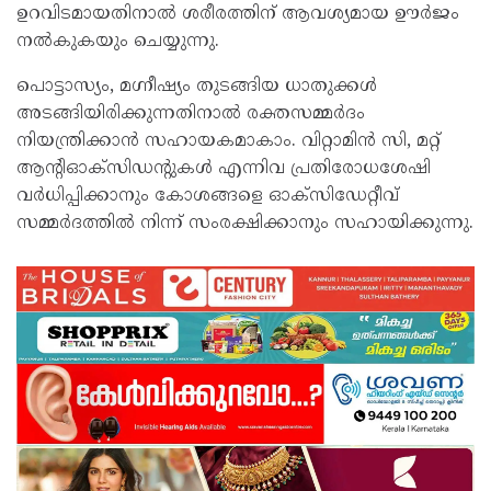
ഉറവിടമായതിനാൽ ശരീരത്തിന് ആവശ്യമായ ഊർജം
നൽകുകയും ചെയ്യുന്നു.
പൊട്ടാസ്യം, മഗ്നീഷ്യം തുടങ്ങിയ ധാതുക്കൾ
അടങ്ങിയിരിക്കുന്നതിനാൽ രക്തസമ്മർദം
നിയന്ത്രിക്കാൻ സഹായകമാകാം. വിറ്റാമിൻ സി, മറ്റ്
ആന്റിഓക്സിഡന്റുകൾ എന്നിവ പ്രതിരോധശേഷി
വർധിപ്പിക്കാനും കോശങ്ങളെ ഓക്സിഡേറ്റീവ്
സമ്മർദത്തിൽ നിന്ന് സംരക്ഷിക്കാനും സഹായിക്കുന്നു.