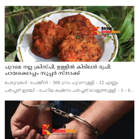
പുറമെ നല്ല ക്രിസ്പി, ഉള്ളിൽ കിടിലൻ രുചി;
ചായക്കൊപ്പം സൂപ്പർ സ്നാക്ക്
ചേരുവകൾ : ചെമ്മീൻ – 500 ഗ്രാം ചുവന്നുള്ളി – 12 എണ്ണം
ചതച്ചത് ഇഞ്ചി – ചെറിയ കഷ്ണം ചതച്ചത് വെളുത്തുള്ളി – 5 – 6
അല്ലി നാടൻ പച്ചമുളക് – 4 എണ്ണം എരിവുള്ളത് ചതച്ചമുളക് – ഒരു
ടീസ്പൂൺ പെരുംജീരകം – 1/ 4 ടീസ്