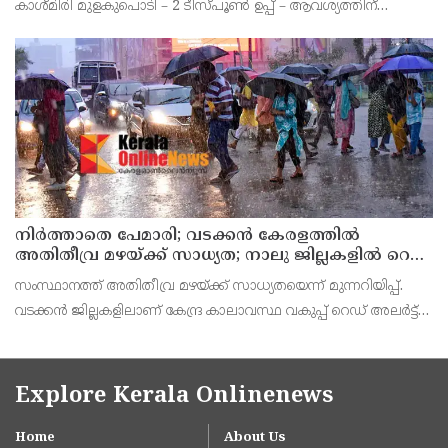
കാശ്മിരി മുളകുപൊടി – 2 ടീസ്പൂൺ ഉപ്പ് – ആവശ്യത്തിന്
കടലപ്പൊടി – 4 ടീസ്പൂൺ വിനാഗിരി – 1 ടീസ്പൂൺ എണ്ണ –
ആവശ്യത്തിന് തയാറാക്കുന്ന വിധം ഒരു കോളിഫ്ലവർ ചെറുതായി
നിർത്താതെ പേമാരി; വടക്കന്‍ കേരളത്തില്‍
അതിതീവ്ര മഴയ്ക്ക് സാധ്യത; നാലു ജില്ലകളില്‍ റെഡ്
അലര്‍ട്ട്
സംസ്ഥാനത്ത് അതിതീവ്ര മഴയ്ക്ക് സാധ്യതയെന്ന് മുന്നറിയിപ്പ്.
വടക്കന്‍ ജില്ലകളിലാണ് കേന്ദ്ര കാലാവസ്ഥ വകുപ്പ് റെഡ് അലര്‍ട്ട്
പുറപ്പെടുവിച്ചത്. കോഴിക്കോട്, വയനാട്, കണ്ണൂര്‍, കാസര്‍കോട്
ജില്ലകളിലാണ് അതിതീവ്
Explore Kerala Onlinenews
Home
About Us