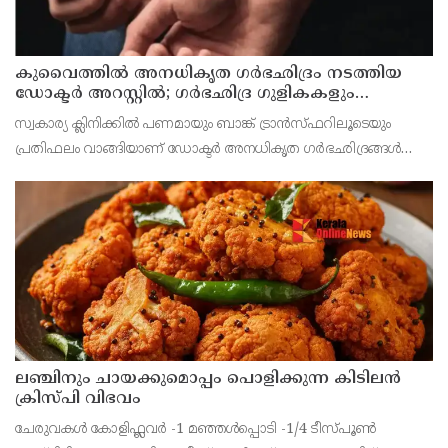
കുവൈത്തില്‍ അനധികൃത ഗര്‍ഭഛിദ്രം നടത്തിയ
ഡോക്ടര്‍ അറസ്റ്റില്‍; ഗര്‍ഭഛിദ്ര ഗുളികകളും
പിടിച്ചെടുത്തു
സ്വകാര്യ ക്ലിനിക്കില്‍ പണമായും ബാങ്ക് ട്രാന്‍സ്ഫറിലൂടെയും
പ്രതിഫലം വാങ്ങിയാണ് ഡോക്ടര്‍ അനധികൃത ഗര്‍ഭഛിദ്രങ്ങള്‍
നടത്തിയിരുന്നതെന്ന രഹസ്യവിവരത്തെ തുടര്‍ന്ന് പൊലീസ്
നിരീക്ഷണം ശക്തമാക്കി
ലഞ്ചിനും ചായക്കുമൊപ്പം പൊളിക്കുന്ന കിടിലൻ
ക്രിസ്പി വിഭവം
ചേരുവകൾ കോളിഫ്ലവർ -1 മഞ്ഞൾപ്പൊടി -1/4 ടീസ്പൂൺ