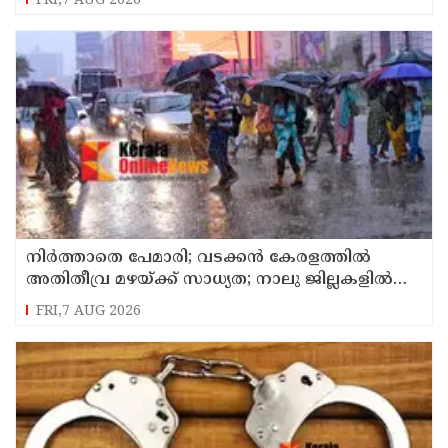
FRI,7 AUG 2026
നിർത്താതെ പേമാരി; വടക്കന്‍ കേരളത്തില്‍
അതിതീവ്ര മഴയ്ക്ക് സാധ്യത; നാലു ജില്ലകളില്‍
റെഡ് അലര്‍ട്ട്
FRI,7 AUG 2026