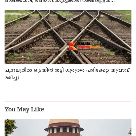
ഓടിക്കയറി, രണ്ടരവയസ്സുകാരി രക്ഷപ്പെട്ടത്
തലനാരിഴക്ക്
പുനലൂരിൽ ട്രെയിൻ തട്ടി ഗുരുതര പരിക്കേറ്റ യുവാവ്
മരിച്ചു
You May Like