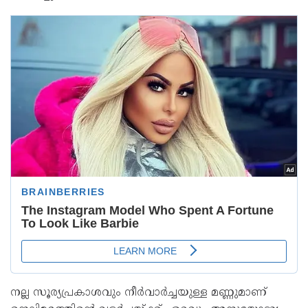
നല്ല സൂര്യപ്രകാശവും നീർവാർച്ചയുള്ള മണ്ണുമാണ്