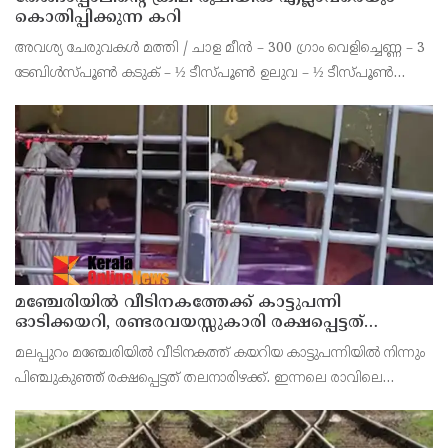
കൊതിപ്പിക്കുന്ന കറി
അവശ്യ ചേരുവകൾ മത്തി / ചാള മീൻ – 300 ഗ്രാം വെളിച്ചെണ്ണ – 3
ടേബിൾസ്പൂൺ കടുക് – ½ ടീസ്പൂൺ ഉലുവ – ½ ടീസ്പൂൺ
ഇഞ്ചി – 1½ ഇഞ്ച് വലിപ്പമുള്ള കഷ്ണം വെളുത്തുള്ളി – 8 അല്ലി
പച്ചമുളക് – 4 എണ്ണം കറിവേപ്പില – 2 തണ
മഞ്ചേരിയിൽ വീടിനകത്തേക്ക് കാട്ടുപന്നി
ഓടിക്കയറി, രണ്ടരവയസ്സുകാരി രക്ഷപ്പെട്ടത്
തലനാരിഴക്ക്
മലപ്പുറം മഞ്ചേരിയിൽ വീടിനകത്ത് കയറിയ കാട്ടുപന്നിയില്‍ നിന്നും
പിഞ്ചുകുഞ്ഞ് രക്ഷപ്പെട്ടത് തലനാരിഴക്ക്. ഇന്നലെ രാവിലെ
പത്തരയോടെ മഞ്ചേരി തടത്തിപ്പറമ്പ് സ്വദേശി കള്ളാടിത്തൊടി
അലവിയുടെ വീട്ടിലാണ് സംഭവം.