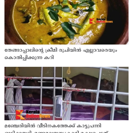
തേങ്ങാപ്പാലിന്റെ ക്രീമി രുചിയിൽ എല്ലാവരെയും
കൊതിപ്പിക്കുന്ന കറി
മഞ്ചേരിയിൽ വീടിനകത്തേക്ക് കാട്ടുപന്നി