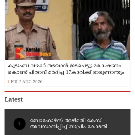
കുടുംബ വഴക്ക് തടയാന്‍ ഇടപെട്ടു; മരകഷണം
കൊണ്ട് പിതാവ് മർദിച്ച 17കാരിക്ക് ദാരുണാന്ത്യം
FRI,7 AUG 2026
Latest
ബോഫോഴ്സ് അഴിമതി കേസ്
അവസാനിപ്പിച്ച് സുപ്രീം കോടതി