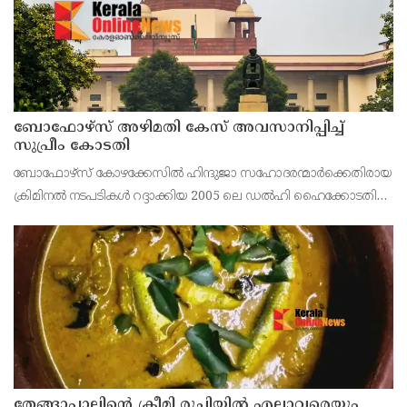
ബോഫോഴ്സ് അഴിമതി കേസ് അവസാനിപ്പിച്ച്
സുപ്രീം കോടതി
ബോഫോഴ്സ് കോഴക്കേസിൽ ഹിന്ദുജാ സഹോദരന്മാർക്കെതിരായ
ക്രിമിനൽ നടപടികൾ റദ്ദാക്കിയ 2005 ലെ ഡൽഹി ഹൈക്കോടതി
വിധി ചോദ്യം ചെയ്തുകൊണ്ടുള്ള ഹരജി സുപ്രീം കോടതി തള്ളി.
ഹൈക്കോടതി വിധിക്കെതിരെ അഡ്വക്കേറ്റ് അജയ് കെ.
തേങ്ങാപ്പാലിന്റെ ക്രീമി രുചിയിൽ എല്ലാവരെയും