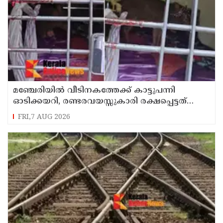
മഞ്ചേരിയിൽ വീടിനകത്തേക്ക് കാട്ടുപന്നി
ഓടിക്കയറി, രണ്ടരവയസ്സുകാരി രക്ഷപ്പെട്ടത്
തലനാരിഴക്ക്
FRI,7 AUG 2026