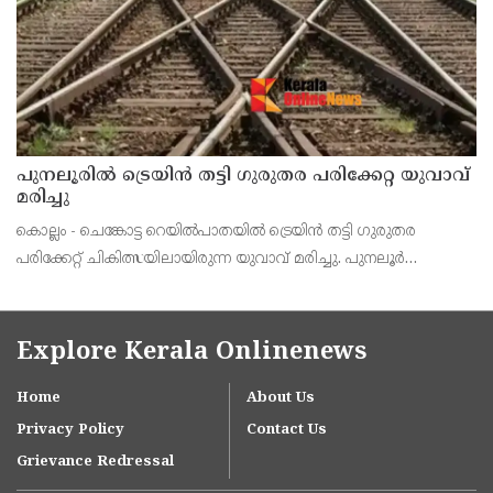
പുനലൂരിൽ ട്രെയിൻ തട്ടി ഗുരുതര പരിക്കേറ്റ യുവാവ്
മരിച്ചു
കൊല്ലം - ചെങ്കോട്ട റെയിൽപാതയിൽ ട്രെയിൻ തട്ടി ഗുരുതര
പരിക്കേറ്റ് ചികിത്സയിലായിരുന്ന യുവാവ് മരിച്ചു. പുനലൂർ
പത്തേക്കർ ചേരിക്കോണം ഇട്ടിവിള വീട്ടിൽ അജി ആണ് മരിച്ചത്.
Explore Kerala Onlinenews
Home
About Us
Privacy Policy
Contact Us
Grievance Redressal