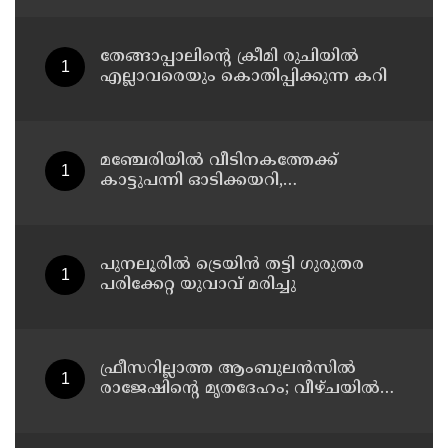
തേങ്ങാപ്പാലിന്റെ ക്രീമി രുചിയിൽ
എല്ലാവരെയും കൊതിപ്പിക്കുന്ന കറി
മഞ്ചേരിയിൽ വീടിനകത്തേക്ക്
കാട്ടുപന്നി ഓടിക്കയറി,
രണ്ടരവയസ്സുകാരി രക്ഷപ്പെട്ടത്
തലനാരിഴക്ക്
പുനലൂരിൽ ട്രെയിൻ തട്ടി ഗുരുതര
പരിക്കേറ്റ യുവാവ് മരിച്ചു
ഫ്രീസറില്ലാത്ത ആംബുലൻസിൽ
രാജേഷിൻ്റെ മൃതദേഹം; വീഴ്ചയിൽ
വിശദീകരണം തേടി കണ്ണൂർ
എഡിഎം