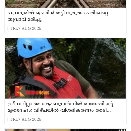
പുനലൂരിൽ ട്രെയിൻ തട്ടി ഗുരുതര പരിക്കേറ്റ
യുവാവ് മരിച്ചു
FRI,7 AUG 2026
ഫ്രീസറില്ലാത്ത ആംബുലൻസിൽ രാജേഷിൻ്റെ
മൃതദേഹം; വീഴ്ചയിൽ വിശദീകരണം തേടി
കണ്ണൂർ എഡിഎം
FRI,7 AUG 2026