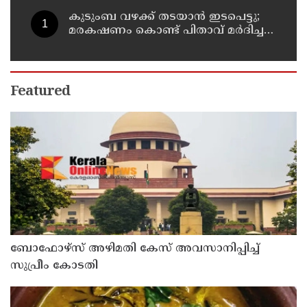
കുടുംബ വഴക്ക് തടയാന്‍ ഇടപെട്ടു;
മരകഷണം കൊണ്ട് പിതാവ് മർദിച്ച
17കാരിക്ക് ദാരുണാന്ത്യം
Featured
ബോഫോഴ്സ് അഴിമതി കേസ് അവസാനിപ്പിച്ച്
സുപ്രീം കോടതി