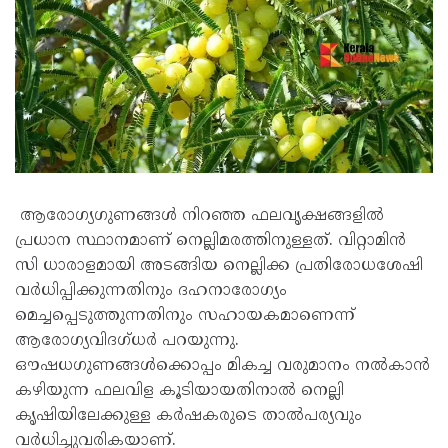
ആരോഗ്യഗുണങ്ങൾ നിറഞ്ഞ ഫലവൃക്ഷങ്ങളിൽ
പ്രധാന സ്ഥാനമാണ് നെല്ലിമരത്തിനുള്ളത്. വിറ്റാമിൻ
സി ധാരാളമായി അടങ്ങിയ നെല്ലിക്ക പ്രതിരോധശേഷി
വർധിപ്പിക്കുന്നതിനും ദഹനാരോഗ്യം
മെച്ചപ്പെടുത്തുന്നതിനും സഹായകമാണെന്ന്
ആരോഗ്യവിദഗ്ധർ പറയുന്നു.
ഔഷധഗുണങ്ങൾക്കൊപ്പം മികച്ച വരുമാനം നൽകാൻ
കഴിയുന്ന ഫലവിള കൂടിയായതിനാൽ നെല്ലി
കൃഷിയിലേക്കുള്ള കർഷകരുടെ താൽപര്യവും
വർധിച്ചുവരികയാണ്.