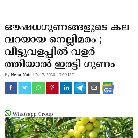
KOZHIKODE
WAYANAD
ഔഷധഗുണങ്ങളുടെ കല
KANNUR
വറയായ നെല്ലിമരം ;
KASARAGOD
വീട്ടുവളപ്പിൽ വളർ
ത്തിയാൽ ഇരട്ടി ഗുണം
By
Neha Nair
Jul 7, 2026, 17:00 IST
Whatsapp Group