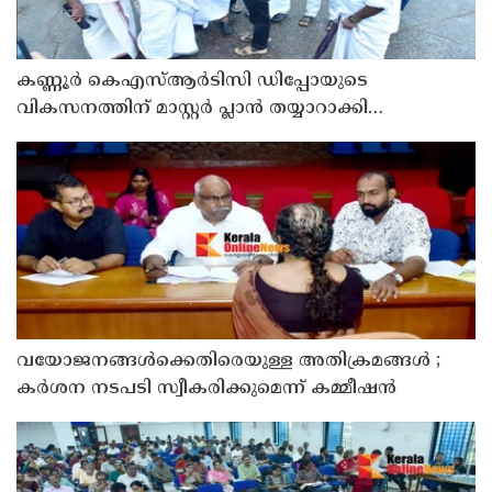
കണ്ണൂർ കെഎസ്ആർടിസി ഡിപ്പോയുടെ
വികസനത്തിന് മാസ്റ്റർ പ്ലാൻ തയ്യാറാക്കി
സമർപ്പിക്കും : ടി ഒ മോഹനൻ എം എൽ എ
വയോജനങ്ങൾക്കെതിരെയുള്ള അതിക്രമങ്ങൾ ;
കർശന നടപടി സ്വീകരിക്കുമെന്ന് കമ്മീഷൻ