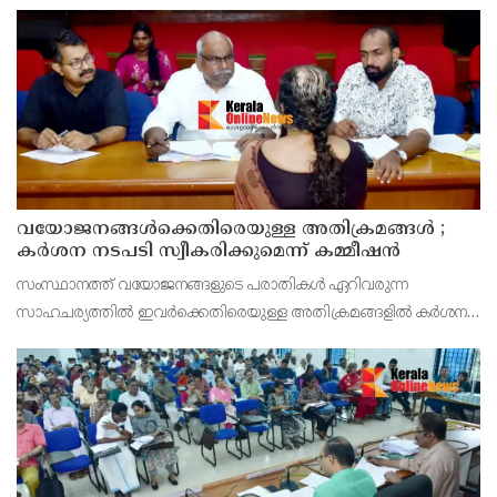
സമർപ്പിക്കുമെന്ന് അഡ്വ.ടി ഒ മോഹനൻ എംഎൽഎ അറിയിച്ചു.
ഡിപ്പോയ്ക്ക് നാല് ഏക്കറിൽ അധികം വരുന്ന സ്ഥലമുണ്ട്
വയോജനങ്ങൾക്കെതിരെയുള്ള അതിക്രമങ്ങൾ ;
കർശന നടപടി സ്വീകരിക്കുമെന്ന് കമ്മീഷൻ
സംസ്ഥാനത്ത് വയോജനങ്ങളുടെ പരാതികൾ ഏറിവരുന്ന
സാഹചര്യത്തിൽ ഇവർക്കെതിരെയുള്ള അതിക്രമങ്ങളിൽ കർശന
നടപടി സ്വീകരിക്കുമെന്ന് വയോജന കമ്മീഷൻ ചെയർമാൻ അഡ്വ.
കെ. സോമപ്രസാദ്.