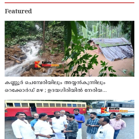
Featured
കണ്ണൂർ ചെമ്പേരിയിലും അയ്യൻകുന്നിലും
റെക്കോർഡ് മഴ ; ഉദയഗിരിയിൽ നേരിയ
ഉരുൾപൊട്ടൽ; 13 പേരെ ക്യാമ്പിലേക്ക് മാറ്റി