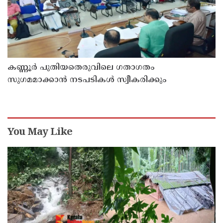
കണ്ണൂർ പുതിയതെരുവിലെ ഗതാഗതം
സുഗമമാക്കാന്‍ നടപടികള്‍ സ്വീകരിക്കും
You May Like