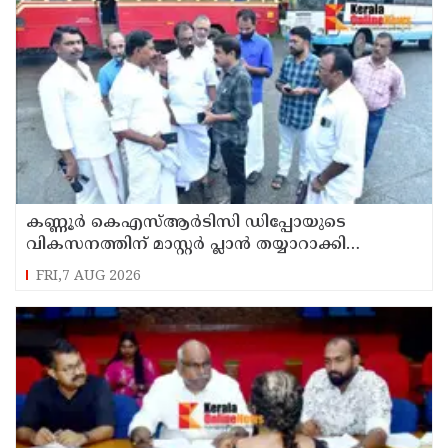
കണ്ണൂർ കെഎസ്ആർടിസി ഡിപ്പോയുടെ
വികസനത്തിന് മാസ്റ്റർ പ്ലാൻ തയ്യാറാക്കി
സമർപ്പിക്കും : ടി ഒ മോഹനൻ എം എൽ എ
FRI,7 AUG 2026