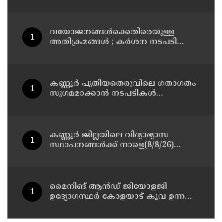
പ്ലാൻ തയ്യാറാക്കി സമർപ്പിക്കും : ടി ഒ
മോഹനൻ എം എൽ എ
വയോജനങ്ങൾക്കെതിരെയുള്ള
അതിക്രമങ്ങൾ ; കർശന നടപടി
സ്വീകരിക്കുമെന്ന് കമ്മീഷൻ
കണ്ണൂർ പുതിയതെരുവിലെ ഗതാഗതം
സുഗമമാക്കാന്‍ നടപടികള്‍
സ്വീകരിക്കും
കണ്ണൂർ ജില്ലയിലെ വിദ്യാഭ്യാസ
സ്ഥാപനങ്ങള്‍ക്ക് നാളെ(8/8/26)
അവധി പ്രഖ്യാപിച്ചു
മൈനിങ് ആൻഡ്​ ജിയോളജി
ഉദ്യോഗസ്ഥർ കോളയാട് കൂവ ഉന്നതി
സന്ദർശിച്ചു