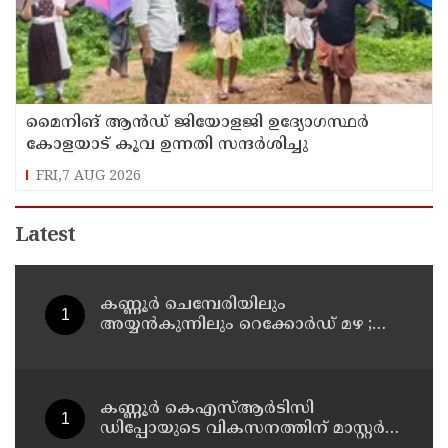
മൈനിങ് ആൻഡ്​ ജിയോളജി ഉദ്യോഗസ്ഥർ
കോളയാട് കൂവ ഉന്നതി സന്ദർശിച്ചു
FRI,7 AUG 2026
Latest
കണ്ണൂർ ചെമ്പേരിയിലും
അയ്യൻകുന്നിലും റെക്കോർഡ് മഴ ;
ഉദയഗിരിയിൽ നേരിയ ഉരുൾപൊട്ടൽ;
13 പേരെ ക്യാമ്പിലേക്ക് മാറ്റി
കണ്ണൂർ കെഎസ്ആർടിസി
ഡിപ്പോയുടെ വികസനത്തിന് മാസ്റ്റർ