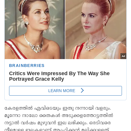
കേരളത്തിൽ എവിടെയും ഇതു നന്നായി വളരും.
മൂന്നോ നാലോ തൈകൾ അടുക്കളത്തോട്ടത്തിൽ
നട്ടാൽ വർഷം മുഴുവൻ ഇല ലഭിക്കും. ഒരടിവരെ
നീളമുള്ള ഇലകളാണ് ആഫ്രിക്കൻ മല്ലിക്കുള്ളത്.