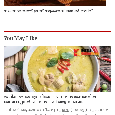
സംസ്ഥാനത്ത് ഇന്ന് സ്വർണവിലയിൽ ഇടിവ്
You May Like
രുചികരമായ ഗ്രേവിയോടെ നാടൻ മണത്തിൽ
തേങ്ങാപ്പാൽ ചിക്കൻ കറി തയ്യാറാക്കാം
1.ചിക്കൻ .ഒരു കിലോ വലിയ മൂന്നു ഉള്ളി ( സവാള ) ഒരു കഷണം