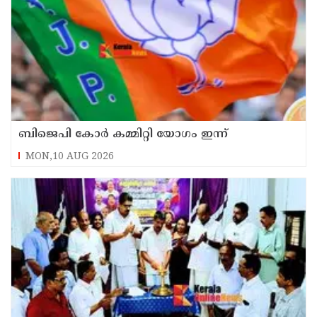
ബിജെപി കോർ കമ്മിറ്റി യോഗം ഇന്ന്
MON,10 AUG 2026