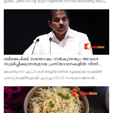
ഇഞ്ചി ..(അര സെന്റീ മീറ്റർ നീളത്തിൽ നന്നായി അരിഞ്ഞു) ആറു
എണ്ണം വെളുത്തുള്ളി ..നാല് പച്ച മുളക് കീറിയത് ഒരു കപ്പു തേങ്ങാ
പാൽ ….(തേങ്ങാ തിരുമ്മി മിക
ബിജെപിക്ക് സന്തോഷം നൽകുന്നതും അവരെ
സുഖിപ്പിക്കുന്നതുമായ പ്രസ്താവനകളിൽ നിന്ന്
കോൺഗ്രസ് നേതാക്കൾ ഒഴിഞ്ഞുമാറണം ; ശശി
കോൺഗ്രസ് എം.പി ശശി തരൂരിനെതിരെ രൂക്ഷമായ ഭാഷയിൽ
തരൂരിനെതിരെ കെ.സി. വേണുഗോപാൽ
പരസ്യ താക്കീതുമായി എ.ഐ.സി.സി സംഘടനാ ജനറൽ
സെക്രട്ടറി കെ.സി. വേണുഗോപാൽ. ബിജെപിക്ക് സന്തോഷം
നൽകുന്നതും അവരെ സുഖിപ്പിക്കുന്നതുമായ പ്രസ്താവനകളിൽ
നിന്ന് കോൺഗ്