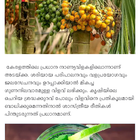
കേരളത്തിലെ പ്രധാന നാണ്യവിളകളിലൊന്നാണ്
അടയ്ക്ക. ശരിയായ പരിപാലനവും വളപ്രയോഗവും
ജലസേചനവും ഉറപ്പാക്കിയാൽ മികച്ച
ഗുണനിലവാരമുള്ള വിളവ് ലഭിക്കും. കൃഷിയിലെ
ചെറിയ ശ്രദ്ധക്കുറവ് പോലും വിളവിനെ പ്രതികൂലമായി
ബാധിക്കുമെന്നതിനാൽ ശാസ്ത്രീയ രീതികൾ
പിന്തുടരുന്നത് പ്രധാനമാണ്.