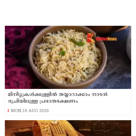
മിനിറ്റുകൾക്കുള്ളിൽ തയ്യാറാക്കാം നാടൻ
രുചിയിലുള്ള പ്രഭാതഭക്ഷണം
MON,10 AUG 2026