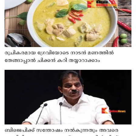
രുചികരമായ ഗ്രേവിയോടെ നാടൻ മണത്തിൽ
തേങ്ങാപ്പാൽ ചിക്കൻ കറി തയ്യാറാക്കാം
ബിജെപിക്ക് സന്തോഷം നൽകുന്നതും അവരെ