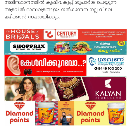
അടിസ്ഥാനത്തിൽ കൃഷിവകുപ്പ് ശുപാർശ ചെയ്യുന്ന
അളവിൽ രാസവളങ്ങളും നൽകുന്നത് നല്ല വിളവ്
ലഭിക്കാൻ സഹായിക്കും.