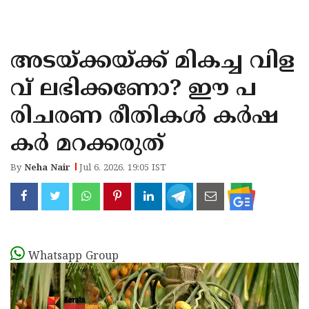
KOZHIKODE
WAYANAD
അടയ്ക്കയ്ക്ക് മികച്ച വിള
KANNUR
വ് ലഭിക്കണോ? ഈ പ
KASARAGOD
രിചരണ രീതികൾ കർഷ
കർ മറക്കരുത്
By
Neha Nair
Jul 6, 2026, 19:05 IST
Whatsapp Group