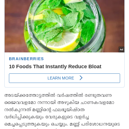
അടയ്ക്കത്തോട്ടത്തിൽ വർഷത്തിൽ രണ്ടുതവണ
ജൈവവളമോ നന്നായി അഴുകിയ ചാണകവളമോ
നൽകുന്നത് മണ്ണിന്റെ ഫലഭൂയിഷ്ഠത
വർധിപ്പിക്കുകയും വേരുകളുടെ വളർച്ച
മെച്ചപ്പെടുത്തുകയും ചെയ്യും. മണ്ണ് പരിശോധനയുടെ