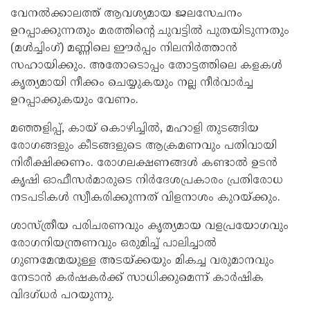
വേനൽക്കാലത്ത് ആവശ്യമായ ജലസേചനം
ഉറപ്പാക്കുന്നതും മരത്തിന്റെ ചുവട്ടിൽ പുതയിടുന്നതും
(മൾച്ചിംഗ്) മണ്ണിലെ ഈർപ്പം നിലനിർത്താൻ
സഹായിക്കും. അതോടൊപ്പം തോട്ടത്തിലെ കളകൾ
കൃത്യമായി നീക്കം ചെയ്യുകയും നല്ല നീർവാർച്ച
ഉറപ്പാക്കുകയും വേണം.
മഞ്ഞളിപ്പ്, കായ് കൊഴിച്ചിൽ, മഹാളി തുടങ്ങിയ
രോഗങ്ങളും കീടങ്ങളുടെ ആക്രമണവും പതിവായി
നിരീക്ഷിക്കണം. രോഗലക്ഷണങ്ങൾ കണ്ടാൽ ഉടൻ
കൃഷി ഓഫീസർമാരുടെ നിർദേശപ്രകാരം പ്രതിരോധ
നടപടികൾ സ്വീകരിക്കുന്നത് വിളനാശം കുറയ്ക്കും.
ശാസ്ത്രീയ പരിചരണവും കൃത്യമായ വളപ്രയോഗവും
രോഗനിയന്ത്രണവും ഒരുമിച്ച് പാലിച്ചാൽ
ഗുണമേന്മയുള്ള അടയ്ക്കയും മികച്ച വരുമാനവും
നേടാൻ കർഷകർക്ക് സാധിക്കുമെന്ന് കാർഷിക
വിദഗ്ധർ പറയുന്നു.