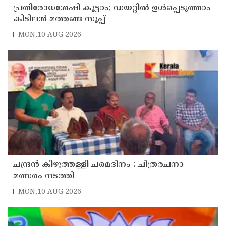
പ്രതിരോധശേഷി കൂട്ടാം; ഡയറ്റിൽ ഉൾപ്പെടുത്താം
കിടിലൻ മത്തങ്ങ സൂപ്പ്
MON,10 AUG 2026
ചന്ദ്രൻ കിഴുത്തള്ളി ചരമദിനം : ചിത്രരചനാ
മത്സരം നടത്തി
MON,10 AUG 2026