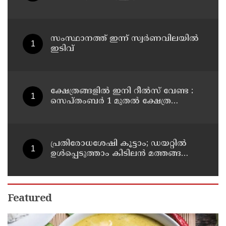
സംസ്ഥാനത്ത് ഇന്ന് സ്വർണവിലയിൽ
ഇടിവ്
ക്ഷേത്രങ്ങളിൽ ഇനി റീൽസ് വേണ്ട :
സെപ്തംബർ 1 മുതൽ ക്ഷേത്ര
പരിസരത്ത് മൊബൈൽ
ഫോണുകളുടെ ഉപയോഗം
നിരോധിക്കുമെന്ന് തമിഴ്നാട്
സർക്കാർ
പ്രതിരോധശേഷി കൂട്ടാം; ഡയറ്റിൽ
ഉൾപ്പെടുത്താം കിടിലൻ മത്തങ്ങ
സൂപ്പ്
Featured