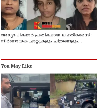
അധ്യാപികമാര്‍ പ്രതികളായ ലഹരിക്കേസ് ;
നിർണായക ചാറ്റുകളും ചിത്രങ്ങളും
അന്വേഷണ സംഘത്തിന്
You May Like