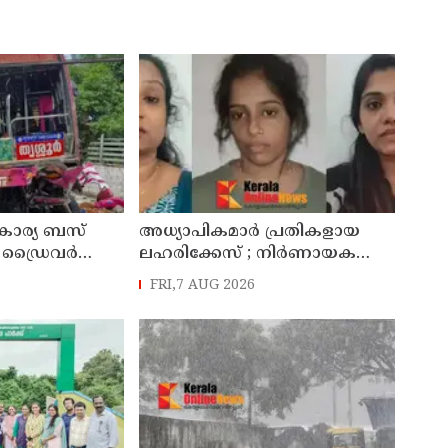
വകാര്യ ബസ്
അധ്യാപികമാര്‍ പ്രതികളായ
 ഡ്രൈവർ
ലഹരിക്കേസ് ; നിർണായക
ഷനിൽ കീഴടങ്ങി
ചാറ്റുകളും ചിത്രങ്ങളും
FRI,7 AUG 2026
അന്വേഷണ സംഘത്തിന്