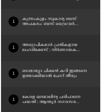
ഉണ്ടാക്കാം
കുന്നംകുളം സ്വകാര്യ ബസ്
അപകടം: ബസ് ഡ്രൈവർ
പൊലീസ് സ്റ്റേഷനിൽ കീഴടങ്ങി
അധ്യാപികമാര്‍ പ്രതികളായ
ലഹരിക്കേസ് ; നിർണായക
ചാറ്റുകളും ചിത്രങ്ങളും
അന്വേഷണ സംഘത്തിന്
ടൊമാറ്റോ ചിക്കൻ കറി ഇങ്ങനെ
ഉണ്ടാക്കിയാൽ ചോറ് തീരും
കേരള ഖരമാലിന്യ പരിപാലന
പദ്ധതി ; ആന്തൂർ നഗരസഭ
സന്ദർശിച്ച് ലോക ബാങ്ക്