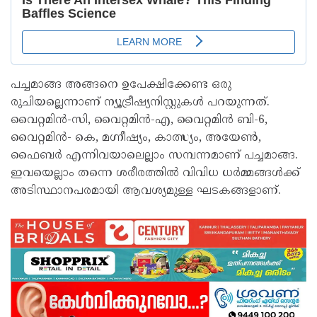
പച്ചമാങ്ങ അങ്ങനെ ഉപേക്ഷിക്കേണ്ട ഒരു
രുചിയല്ലെന്നാണ് ന്യൂട്രീഷ്യനിസ്റ്റുകള്‍ പറയുന്നത്.
വൈറ്റമിന്‍-സി, വൈറ്റമിൻ-എ, വൈറ്റമിൻ ബി-6,
വൈറ്റമിൻ- കെ, മഗ്നീഷ്യം, കാത്സ്യം, അയേണ്‍,
ഫൈബര്‍ എന്നിവയാലെല്ലാം സമ്പന്നമാണ് പച്ചമാങ്ങ.
ഇവയെല്ലാം തന്നെ ശരീരത്തില്‍ വിവിധ ധര്‍മ്മങ്ങള്‍ക്ക്
അടിസ്ഥാനപരമായി ആവശ്യമുള്ള ഘടകങ്ങളാണ്.