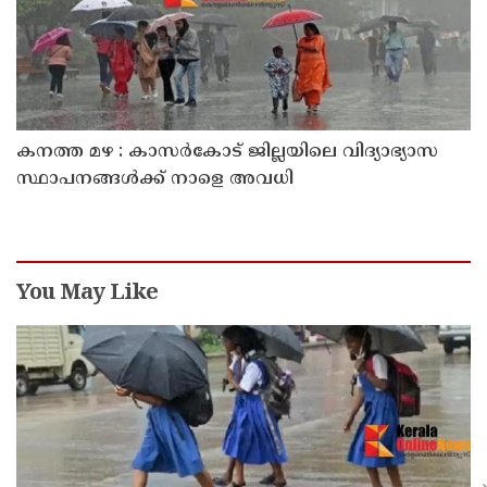
കനത്ത മഴ : കാസർകോട് ജില്ലയിലെ വിദ്യാഭ്യാസ
സ്ഥാപനങ്ങൾക്ക് നാളെ അവധി
You May Like