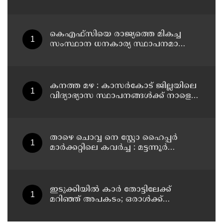
കെഎഫ്‌സിയെ രാജ്യത്തെ മികച്ച
സംസ്ഥാന ധനകാര്യ സ്ഥാപനമാക്കും:
മുഖ്യമന്ത്രി വി ഡി സതീശൻ
കനത്ത മഴ : കാസർകോട് ജില്ലയിലെ
വിദ്യാഭ്യാസ സ്ഥാപനങ്ങൾക്ക് നാളെ
അവധി
താഴെ ചൊവ്വ നെ സ്റ്റോ ഹൈപ്പർ
മാർക്കറ്റിലെ കവർച്ച : മട്ടന്നൂർ
സ്വദേശിനികളായ നാല് പ്രതികൾ
പിടിയിൽ
ഇടുക്കിയിൽ കാർ തോട്ടിലേക്ക്
മറിഞ്ഞ് അപകടം; ഒരാൾക്ക്
ദാരുണാന്ത്യം