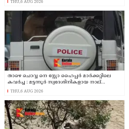
THU,6 AUG 2026
താഴെ ചൊവ്വ നെ സ്റ്റോ ഹൈപ്പർ മാർക്കറ്റിലെ
കവർച്ച : മട്ടന്നൂർ സ്വദേശിനികളായ നാല്
പ്രതികൾ പിടിയിൽ
THU,6 AUG 2026