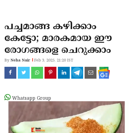
KOZHIKODE
WAYANAD
പച്ചമാങ്ങ കഴിക്കാം
KANNUR
കേട്ടോ; മാരകമായ ഈ
KASARAGOD
രോഗങ്ങളെ ചെറുക്കാം
By
Neha Nair
Feb 3, 2025, 21:20 IST
Whatsapp Group