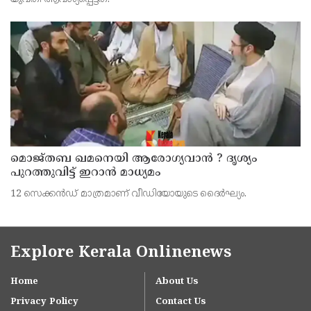
മൊജ്തബ ഖമനെയി ആരോഗ്യവാന്‍ ? ദൃശ്യം
പുറത്തുവിട്ട് ഇറാന്‍ മാധ്യമം
12 സെക്കന്‍ഡ് മാത്രമാണ് വീഡിയോയുടെ ദൈര്‍ഘ്യം.
Explore Kerala Onlinenews
Home
About Us
Privacy Policy
Contact Us