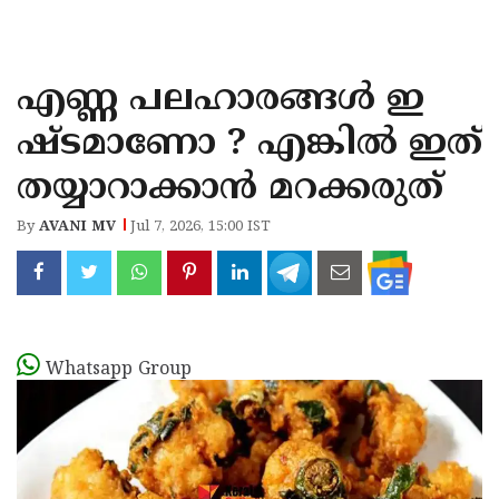
KOZHIKODE
WAYANAD
എണ്ണ പലഹാരങ്ങൾ ഇ
KANNUR
ഷ്ടമാണോ ? എങ്കിൽ ഇത്
KASARAGOD
തയ്യാറാക്കാൻ മറക്കരുത്
By
AVANI MV
Jul 7, 2026, 15:00 IST
Whatsapp Group