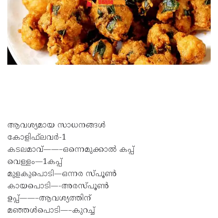
ആവശ്യമായ സാധനങ്ങൾ
കോളിഫ്‌ലവർ-1
കടലമാവ്——–ഒന്നെമുക്കാൽ കപ്പ്
വെള്ളം—1കപ്പ്
മുളകുപൊടി—ഒന്നര സ്പൂൺ
കായപൊടി—-അരസ്പൂൺ
ഉപ്പ്——–ആവശ്യത്തിന്
മഞ്ഞൾപൊടി—–കുറച്ച്