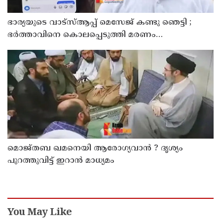
ഭാര്യയുടെ വാട്സ്ആപ്പ് മെസേജ് കണ്ടു ഞെട്ടി ;
ഭര്‍ത്താവിനെ കൊലപ്പെടുത്തി മരണം
റോഡപകടമാക്കി മാറ്റാന്‍ കാമുകനുമായി
പദ്ധതിയിട്ട യുവതിയും സുഹൃത്തും ഒളിവില്‍
മൊജ്തബ ഖമനെയി ആരോഗ്യവാന്‍ ? ദൃശ്യം
പുറത്തുവിട്ട് ഇറാന്‍ മാധ്യമം
You May Like