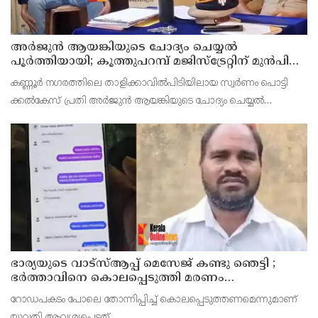
അര്‍ജുന്‍ ആയങ്കിയുടെ ചോദ്യം ചെയ്യല്‍
പൂര്‍ത്തിയായി; കൂത്തുപറമ്പ് മജിസ്ട്രേറ്റിന് മുൻപില്‍
ഹാജരാക്കും
കണ്ണൂർ നഗരത്തിലെ താളിക്കാവിൽപിടിയിലായ സ്വർണം പൊട്ടി
ക്കൽകേസ് പ്രതി അര്‍ജുന്‍ ആയങ്കിയുടെ ചോദ്യം ചെയ്യല്‍
പൂര്‍ത്തിയായി. കൂത്തുപറമ്പ് മജിസ് ട്രേറ്റിന് മുന്നില്‍
ഭാര്യയുടെ വാട്സ്ആപ്പ് മെസേജ് കണ്ടു ഞെട്ടി ;
ഭര്‍ത്താവിനെ കൊലപ്പെടുത്തി മരണം
റോഡപകടമാക്കി മാറ്റാന്‍ കാമുകനുമായി
റോഡപകടം പോലെ തോന്നിപ്പിച്ച് കൊലപ്പെടുത്തണമെന്നുമാണ്
പദ്ധതിയിട്ട യുവതിയും സുഹൃത്തും ഒളിവില്‍
യുവതി ആവശ്യപ്പെട്ടത്.