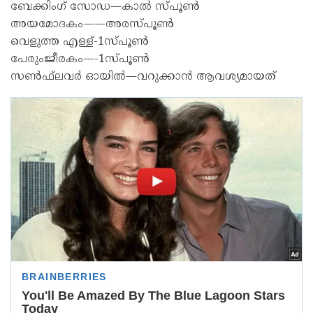
ബേക്കിംഗ് സോഡ—കാൽ സ്പൂൺ
അയമോദകം——അരസ്പൂൺ
വെളുത്ത എള്ള്-1സ്പൂൺ
പേരുംജീരകം—-1സ്പൂൺ
സൺഫ്‌ലവർ ഓയിൽ—വറുക്കാൻ ആവശ്യമായത്