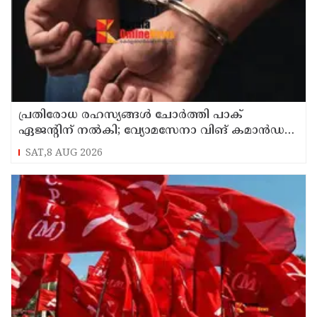
പ്രതിരോധ രഹസ്യങ്ങള്‍ ചോര്‍ത്തി പാക്
ഏജന്റിന് നല്‍കി; വ്യോമസേനാ വിങ് കമാന്‍ഡര്‍
അറസ്റ്റില്‍
SAT,8 AUG 2026