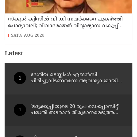
സ്‌കൂള്‍ ക്വിസില്‍ വി ഡി സവര്‍ക്കറെ പുകഴ്ത്തി
ചോദ്യാവലി; വിവാദമായത് വിദ്യാഭ്യാസ വകുപ്പ്
നല്‍കിയ ചോദ്യം
SAT,8 AUG 2026
Latest
ദേശീയ ടെസ്റ്റിംഗ് ഏജന്‍സി
പിരിച്ചുവിടണമെന്ന ആവശ്യവുമായി
കോക്രോച്ച് ജനതാ പാര്‍ട്ടി
'മദ്യക്കുപ്പിയുടെ 20 രൂപ ഡെപ്പോസിറ്റ്
പദ്ധതി തുടരാന്‍ തീരുമാനമെടുത്ത
എക്സൈസ് മന്ത്രി എം ലിജുവിന്
നന്ദി'; അഭിനന്ദിച്ച് മുന്‍ മന്ത്രി എം ബി
രാജേഷ്