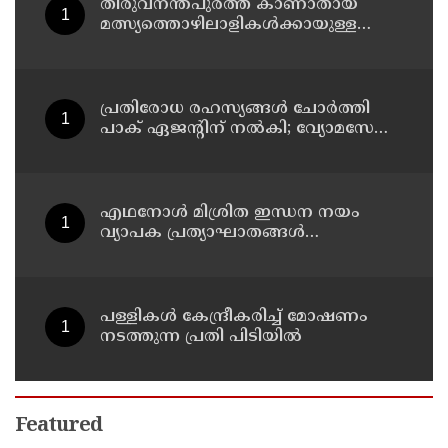
തിരുവനന്തപുരത്ത് കാണാതായ
മത്സ്യത്തൊഴിലാളികള്‍ക്കായുള്ള
തിരച്ചില്‍ പുലര്‍ച്ചെ തുടങ്ങി
പ്രതിരോധ രഹസ്യങ്ങള്‍ ചോര്‍ത്തി
പാക് ഏജന്റിന് നല്‍കി; വ്യോമസേനാ
വിങ് കമാന്‍ഡര്‍ അറസ്റ്റില്‍
എഥനോള്‍ മിശ്രിത ഇന്ധന നയം
വ്യാപക പ്രത്യാഘാതങ്ങള്‍
സൃഷ്ടിക്കും: പിന്‍വലിച്ചില്ലെങ്കില്‍
ജനകീയ പ്രതിഷേധമെന്ന്
സിപിഐഎം
പള്ളികള്‍ കേന്ദ്രീകരിച്ച് മോഷണം
നടത്തുന്ന പ്രതി പിടിയില്‍
Featured