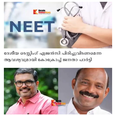
ദേശീയ ടെസ്റ്റിംഗ് ഏജന്‍സി പിരിച്ചുവിടണമെന്ന
ആവശ്യവുമായി കോക്രോച്ച് ജനതാ പാര്‍ട്ടി