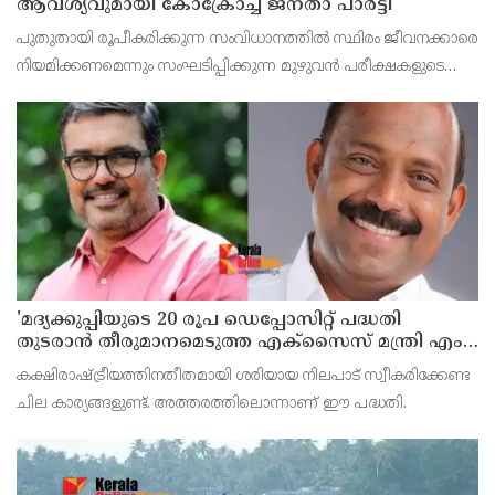
ആവശ്യവുമായി കോക്രോച്ച് ജനതാ പാര്‍ട്ടി
പുതുതായി രൂപീകരിക്കുന്ന സംവിധാനത്തില്‍ സ്ഥിരം ജീവനക്കാരെ
നിയമിക്കണമെന്നും സംഘടിപ്പിക്കുന്ന മുഴുവന്‍ പരീക്ഷകളുടെയും
ചോദ്യംപേപ്പര്‍ ഓഡിറ്റ് ചെയ്യപ്പെടണമെന്നും സിജെപി വക്താവ്
അഷുതോഷ് റാങ്ക ആവശ്യപ്പെട്ടു.
'മദ്യക്കുപ്പിയുടെ 20 രൂപ ഡെപ്പോസിറ്റ് പദ്ധതി
തുടരാന്‍ തീരുമാനമെടുത്ത എക്സൈസ് മന്ത്രി എം
ലിജുവിന് നന്ദി'; അഭിനന്ദിച്ച് മുന്‍ മന്ത്രി എം ബി
കക്ഷിരാഷ്ട്രീയത്തിനതീതമായി ശരിയായ നിലപാട് സ്വീകരിക്കേണ്ട
രാജേഷ്
ചില കാര്യങ്ങളുണ്ട്. അത്തരത്തിലൊന്നാണ് ഈ പദ്ധതി.