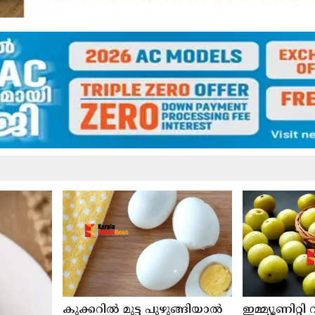
കുക്കറിൽ മുട്ട പുഴുങ്ങിയാൽ
ഇമ്മ്യൂണിറ്റി