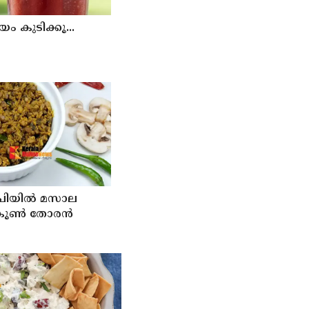
 കുടിക്കൂ...
ചിയിൽ മസാല
 കൂൺ തോരൻ