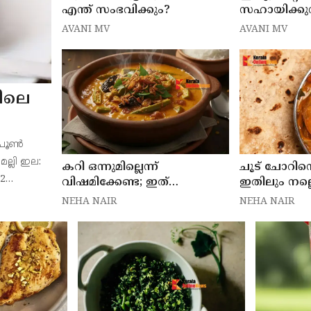
എന്ത് സംഭവിക്കും?
സഹായിക്കുന്
ഗുണങ്ങൾ
AVANI MV
AVANI MV
ടിലെ
സ്പൂൺ
മല്ലി ഇല:
കറി ഒന്നുമില്ലെന്ന്
ചൂട് ചോറിന
/2
വിഷമിക്കേണ്ട; ഇത്
ഇതിലും നല്
ഉണ്ടെങ്കിൽ ഊണ് കിടിലൻ
വേറെയില്ല
NEHA NAIR
NEHA NAIR