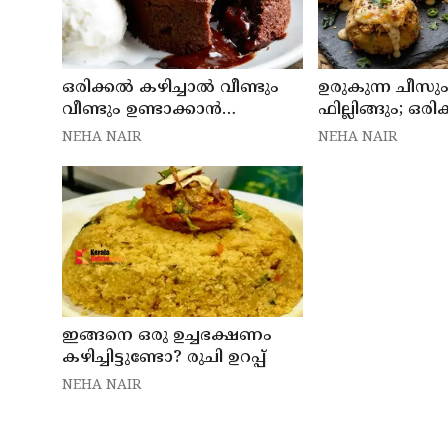
ഒരിക്കൽ കഴിച്ചാൽ വീണ്ടും
ഉരുകുന്ന ചീസ
വീണ്ടും ഉണ്ടാക്കാൻ
ഫില്ലിങ്ങും; ഒരി
തോന്നുന്ന മധുരവിഭവം
കഴിച്ചാൽ വീണ്ട
NEHA NAIR
NEHA NAIR
ഇങ്ങനെ ഒരു ഉച്ചഭക്ഷണം
കഴിച്ചിട്ടുണ്ടോ? രുചി ഉറപ്പ്
NEHA NAIR