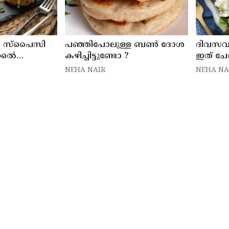
ും സ്പൈസി
പഞ്ഞിപോലുള്ള ബൺ ദോശ
ദിവസവ
ക്കൽ
കഴിച്ചിട്ടുണ്ടോ ?
ഇത് ചേർ
ും ചോദിക്കും
NEHA NAIR
NEHA NA