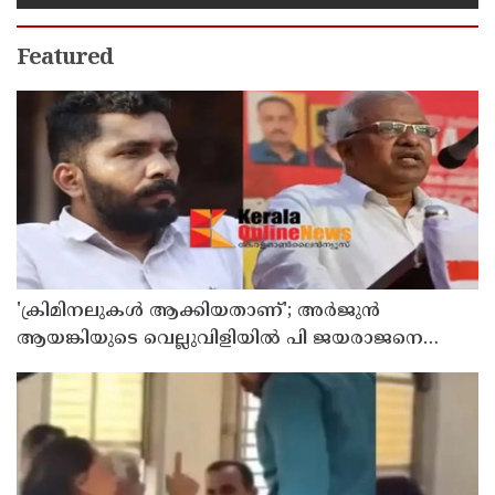
Featured
'ക്രിമിനലുകള്‍ ആക്കിയതാണ്'; അർജുൻ
ആയങ്കിയുടെ വെല്ലുവിളിയിൽ പി ജയരാജനെ
വിമർശിച്ച് മനുതോമസ്