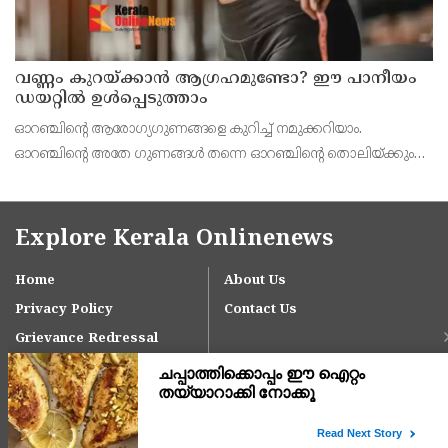
വണ്ണം കുറയ്ക്കാൻ ആഗ്രഹമുണ്ടോ? ഈ പാനീയം
ഡയറ്റിൽ ഉൾപ്പെടുത്താം
ഓറഞ്ചിന്റെ ആരോഗ്യഗുണങ്ങളെ കുറിച്ച് നമുക്കറിയാം.
ഓറഞ്ചിന്റെ അതേ ഗുണങ്ങൾ തന്നെ ഓറഞ്ചിന്റെ തൊലിയ്ക്കും
ഉണ്ട്. മുഖസൌന്ദര്യം വർധിപ്പിക്കുന്നതിൽ തുടങ്ങി കൊളസ്ട്രോളും
തടിയും കുറയ്ക്കാൻ വരെ ഓറഞ്ച് തൊലി ഉപയോഗ
Explore Kerala Onlinenews
Home
About Us
Privacy Policy
Contact Us
Grievance Redressal