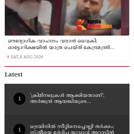
ഔദ്യോഗിക വാഹനം വരാന്‍ വൈകി;
ഓട്ടോറിക്ഷയില്‍ യാത്ര ചെയ്ത് കേന്ദ്രമന്ത്രി
സുരേഷ് ഗോപി
SAT,8 AUG 2026
Latest
'ക്രിമിനലുകള്‍ ആക്കിയതാണ്';
അർജുൻ ആയങ്കിയുടെ
വെല്ലുവിളിയിൽ പി ജയരാജനെ
വിമർശിച്ച് മനുതോമസ്
ട്രെയിനിൽ സീറ്റിനെച്ചൊല്ലി തർക്കം;
സ്ത്രീയെ മർദിച്ച യുവാവ് അറസ്റ്റിൽ