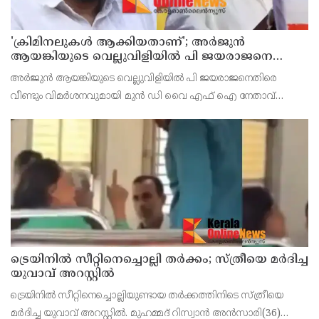
'ക്രിമിനലുകള്‍ ആക്കിയതാണ്'; അർജുൻ
ആയങ്കിയുടെ വെല്ലുവിളിയിൽ പി ജയരാജനെ
വിമർശിച്ച് മനുതോമസ്
അർജുൻ ആയങ്കിയുടെ വെല്ലുവിളിയിൽ പി ജയരാജനെതിരെ
വീണ്ടും വിമർശനവുമായി മുൻ ഡി വൈ എഫ് ഐ നേതാവ്
മനുതോമസ് രംഗത്ത്. പാർട്ടിക്കെതിരെ പി ജയരാജനെ ലക്ഷ്യമിട്ട്
കൊണ്ടുള്ള ഒരു ഫേസ്ബുക്ക് കുറിപ്പാണ് മനു തോമസ് പങ്കു
ട്രെയിനിൽ സീറ്റിനെച്ചൊല്ലി തർക്കം; സ്ത്രീയെ മർദിച്ച
യുവാവ് അറസ്റ്റിൽ
ട്രെയിനിൽ സീറ്റിനെച്ചൊല്ലിയുണ്ടായ തർക്കത്തിനിടെ സ്ത്രീയെ
മർദിച്ച യുവാവ് അറസ്റ്റിൽ. മുഹമ്മദ് റിസ്വാൻ അൻസാരി(36)