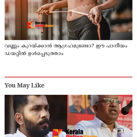
വണ്ണം കുറയ്ക്കാൻ ആഗ്രഹമുണ്ടോ? ഈ പാനീയം
ഡയറ്റിൽ ഉൾപ്പെടുത്താം
You May Like