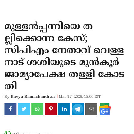
KOZHIKODE
WAYANAD
മുള്ളൻപ്പന്നിയെ ത
KANNUR
ല്ലിക്കൊന്ന കേസ്;
KASARAGOD
സിപിഎം നേതാവ് വെള്ള
നാട് ശശിയുടെ മുൻകൂർ
ജാമ്യാപേക്ഷ തള്ളി കോട
തി
By
Kavya Ramachandran
Mar 17, 2026, 15:06 IST