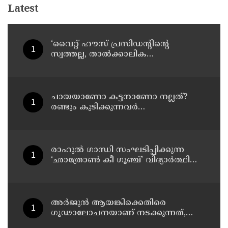
Latest
‘വൈറ്റ് ഹൗസ് പ്രസിഡന്റിന്റെ
സ്വത്തല്ല, താൽക്കാലിക
താമസക്കാരൻ’ ; ഈസ്റ്റ് വിങ്
പൊളിച്ചുമാറ്റി ബോൾറൂം
നിർമിക്കാനുള്ള ട്രംപിന്റെ
നീക്കങ്ങൾക്ക് കോടതിയുടെ സ്റ്റേ
ചായയാണോ കട്ടനാണോ നല്ലത്?
രണ്ടും കുടിക്കുന്നവർ
അറിഞ്ഞിരിക്കേണ്ട കാര്യങ്ങൾ
രാഹുൽ ഗാന്ധി സംഘടിപ്പിക്കുന്ന
‘ഛാത്രോൺ കീ ഗൂഞ്ച്’ വിദ്യാർത്ഥി
സംവാദ പരിപാടിക്കെതിരെ
രൂക്ഷവിമർശനവുമായി ബിജെപി
അർജുൻ ആയങ്കിക്കെതിരെ
ഗൂഢാലോചനയാണ് നടക്കുന്നത്,
തനിക്ക് അയാളോട് വല്ലാത്ത