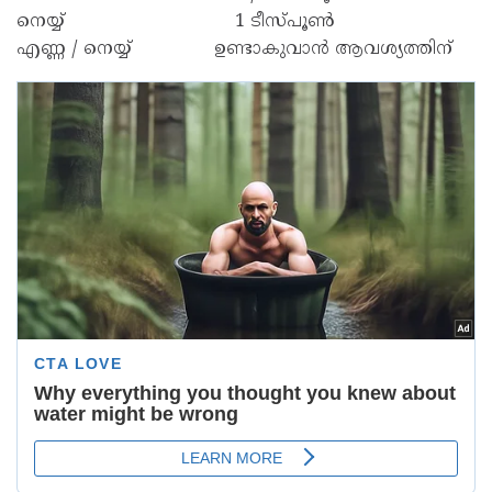
നെയ്യ് 1 ടീസ്പൂൺ
എണ്ണ / നെയ്യ് ഉണ്ടാകുവാൻ ആവശ്യത്തിന്