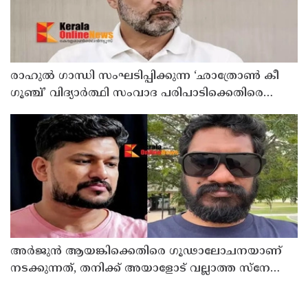
രാഹുൽ ഗാന്ധി സംഘടിപ്പിക്കുന്ന ‘ഛാത്രോൺ കീ
ഗൂഞ്ച്’ വിദ്യാർത്ഥി സംവാദ പരിപാടിക്കെതിരെ
രൂക്ഷവിമർശനവുമായി ബിജെപി
അർജുൻ ആയങ്കിക്കെതിരെ ഗൂഢാലോചനയാണ്
നടക്കുന്നത്, തനിക്ക് അയാളോട് വല്ലാത്ത സ്നേഹം
തോന്നുന്നു ; സംവിധായകൻ സനൽകുമാർ
ശശിധരൻ