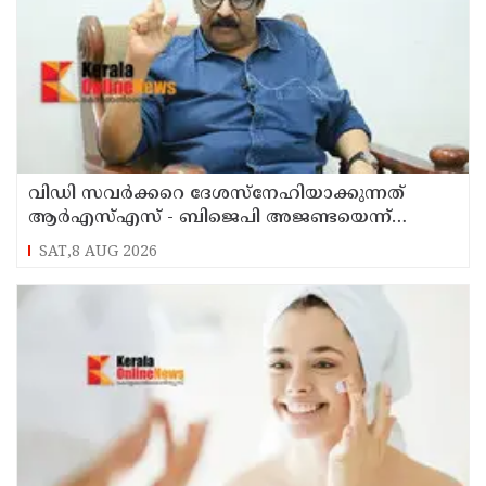
വിഡി സവര്‍ക്കറെ ദേശസ്‌നേഹിയാക്കുന്നത്
ആര്‍എസ്എസ് - ബിജെപി അജണ്ടയെന്ന്
മുതിര്‍ന്ന മുസ്ലീം ലീഗ് നേതാവ് എംകെ മുനീര്‍
SAT,8 AUG 2026