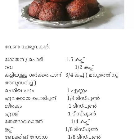
വേണ്ട ചേരുവകൾ.
ഗോതമ്പു പൊടി 1.5 കപ്പ്‌
റവ 1/2 കപ്പ്‌
കട്ടിയുള്ള ശർക്കര പാനി 3/4 കപ്പ്‌ ( മധുരത്തിനു
അനുസരിച്ച് )
ചെറിയ പഴം 1 എണ്ണം
ഏലക്കായ പൊടിച്ചത് 1/4 ടീസ്പൂൺ
ജീരകം 1 ടീസ്പൂൺ
എള്ള് 1 ടീസ്പൂൺ
തേങ്ങാകൊത്ത് 1/4 കപ്പ്‌
ഉപ്പ് 1/8 ടീസ്പൂൺ
ബേക്കിങ് സോഡ 1/8 ടീസ്പൂൺ