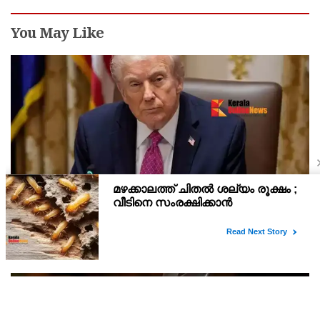
You May Like
‘വൈറ്റ് ഹൗസ് പ്രസിഡന്റിന്റെ സ്വത്തല്ല,
താൽക്കാലിക താമസക്കാരൻ’ ; ഈസ്റ്റ് വിങ്
പൊളിച്ചുമാറ്റി ബോൾറൂം നിർമിക്കാനുള്ള ട്രംപിന്റെ
വൈറ്റ് ഹൗസിലെ ചരിത്രപ്രസിദ്ധമായ ഈസ്റ്റ് വിങ് പൊളിച്ചുമാറ്റി
നീക്കങ്ങൾക്ക് കോടതിയുടെ സ്റ്റേ
ബോൾറൂം നിർമിക്കാനുള്ള ഡോണാൾഡ് ട്രംപ് ഭരണകൂടത്തിന്റെ
നീക്കത്തിന് വീണ്ടും തിരിച്ചടി. 400 മില്യൺ ഡോളർ ചെലവിലുള്ള
നവീകരണ പ്രവർത്തനങ്ങൾക്ക് ഫെഡറ