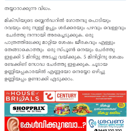
തയ്യാറാക്കുന്ന വിധം.
മിക്സിയുടെ ബ്ലെൻഡറിൽ ഗോതമ്പു പൊടിയും
റവയും ഒരു നുള്ള് ഉപ്പും ശർക്കരയും പഴവും വെള്ളവും
ചേർത്തു നന്നായി അരച്ചെടുക്കുക. ഒരു
പാത്രത്തിലേക്കു മാറ്റിയ ശേഷം ജീരകവും എള്ളും
തേങ്ങാകൊത്തും ഒരു സ്പൂൺ നെയും ചേർത്തു
ഇളക്കി 5 മിനിറ്റു അടച്ചു വയ്ക്കുക. 5 മിനിറ്റിനു ശേഷം
ബേക്കിങ് സോഡ ചേർത്തു ഇളക്കുക. ചൂടായ
ഉണ്ണിയപ്പകാരയിൽ എണ്ണയോ നെയ്യോ ഒഴിച്ചു
ഉണ്ണിയപ്പം ഉണ്ടാക്കി എടുക്കാം.