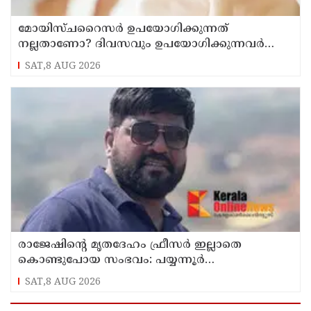
മോയിസ്ചറൈസർ ഉപയോഗിക്കുന്നത്
നല്ലതാണോ? ദിവസവും ഉപയോഗിക്കുന്നവർ
ഇക്കാര്യങ്ങൾ അറിയണം
SAT,8 AUG 2026
രാജേഷിന്റെ മൃതദേഹം ഫ്രീസർ ഇല്ലാതെ
കൊണ്ടുപോയ സംഭവം: പയ്യന്നൂർ
തഹസിൽദാറിനെ സസ്പെൻഡ് ചെയ്യാൻ
SAT,8 AUG 2026
നിർദ്ദേശം