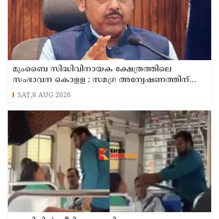
മുംബൈ സിദ്ധിവിനായക ക്ഷേത്രത്തിലെ
സംഭാവന കൊളള ; സമഗ്ര അന്വേഷണത്തിന്
ഉത്തരവിട്ട് മുഖ്യമന്ത്രി ദേവേന്ദ്ര ഫഡ്‌നാവിസ്
SAT,8 AUG 2026