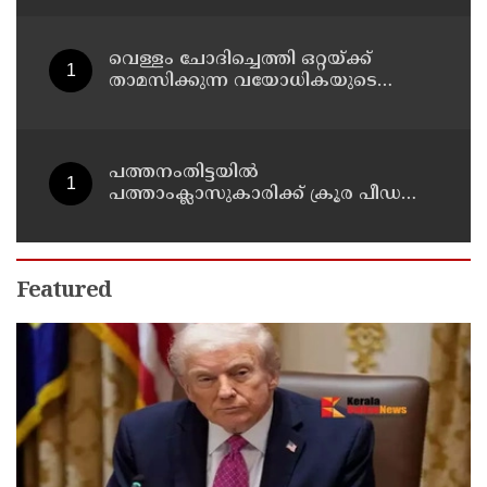
സ്നേഹം തോന്നുന്നു ;
സംവിധായകൻ സനൽകുമാർ
ശശിധരൻ
വെള്ളം ചോദിച്ചെത്തി ഒറ്റയ്ക്ക്
താമസിക്കുന്ന വയോധികയുടെ
സ്വർണ്ണമാല പൊട്ടിച്ചു ; പ്രതി പിടിയിൽ
പത്തനംതിട്ടയിൽ
പത്താംക്ലാസുകാരിക്ക് ക്രൂര പീഡനം ;
51-കാരൻ കൂടി പിടിയിൽ
Featured