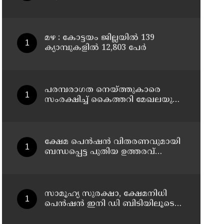
മഴ : കോട്ടയം ജില്ലയിൽ 139
ക്യാമ്പുകളിൽ 12,803 പേര്‍
പരമ്പരാഗത നെയ്ത്തുകാരെ
സംരക്ഷിച്ച് കൈത്തറി മേഖലയുടെ
ആധുനികവത്കരണം
സാധ്യമാക്കും: ഡെപ്യൂട്ടി സ്പീക്കർ
ഷാനിമോൾ ഉസ്മാൻ
ക്ഷേമ പെൻഷൻ വിതരണവുമായി
ബന്ധപ്പെട്ട പുതിയ ഉത്തരവ്
ലക്ഷക്കണക്കിന്
സാധാരണക്കാരെ പ്രതികൂലമായി
ബാധിക്കും ; കെ.എൻ.
ബാലഗോപാൽ
സാമൂഹ്യ സുരക്ഷാ, ക്ഷേമനിധി
പെൻഷൻ ഇനി ഡി ബിടിയിലൂടെ
നൽകും