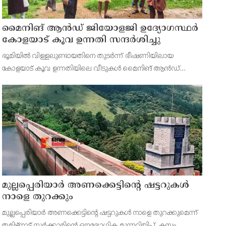
മൈനിങ് ആൻഡ്​ ജിയോളജി ഉദ്യോഗസ്ഥർ
കോളയാട് കൂവ ഉന്നതി സന്ദർശിച്ചു
ഭൂമിയിൽ വിള്ളലുണ്ടായതിനെ തുടർന്ന് ഭീഷണിയിലായ
കോളയാട് കൂവ ഉന്നതിയിലെ വീടുകൾ മൈനിങ് ആൻഡ്
ജിയോളജി ഉദ്യോഗസ്ഥർ സന്ദർശിച്ചു. ഉന്നതിയിലെ
കുടുംബാംഗങ്ങളെ മാറ്റിപ്പാർപ്പിക്കുന്നതിന് അടിയന്തര നടപടി
സ്വീകരിക്കണമ
മുല്ലപ്പെരിയാർ അണക്കെട്ടിന്റെ ഷട്ടറുകൾ
നാളെ തുറക്കും
മുല്ലപ്പെരിയാർ അണക്കെട്ടിന്റെ ഷട്ടറുകൾ നാളെ തുറക്കുമെന്ന്
തമിഴ്‌നാട് സർക്കാരിന്റെ ഔദ്യോഗിക മുന്നറിയിപ്പ്. കമ്പം