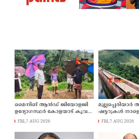
മൈനിങ് ആൻഡ്​ ജിയോളജി
മുല്ലപ്പെരിയാർ 
ഉദ്യോഗസ്ഥർ കോളയാട് കൂവ
ഷട്ടറുകൾ നാളെ
ഉന്നതി സന്ദർശിച്ചു
FRI,7 AUG 2026
FRI,7 AUG 2026