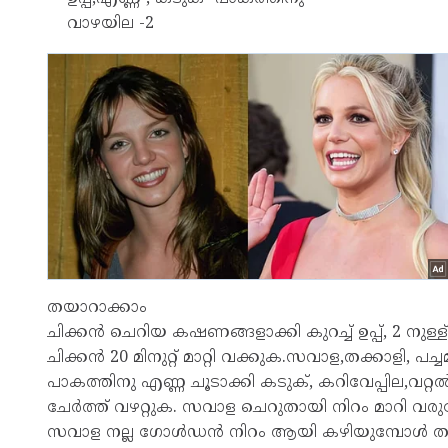
വാഴയില -2
തയാറാക്കാം
ചിക്കൻ ചെറിയ കഷണങ്ങളാക്കി കുറച്ച് ഉപ്പ്, 2 നുള
ചിക്കൻ 20 മിനുറ്റ് മാറ്റി വക്കുക.സവാള,തക്കാളി,
പാകത്തിനു എണ്ണ ചൂടാക്കി കടുക്, കറിവേപ്പില,വറ്റൽ
ചേർത്ത് വഴറ്റുക. സവാള ചെറുതായി നിറം മാറി വരു
സവാള നല്ല ഗോൾഡൻ നിറം ആയി കഴിയുമ്പോൾ തക്കാള