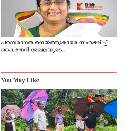
പരമ്പരാഗത നെയ്ത്തുകാരെ സംരക്ഷിച്ച്
കൈത്തറി മേഖലയുടെ
ആധുനികവത്കരണം സാധ്യമാക്കും:
ഡെപ്യൂട്ടി സ്പീക്കർ ഷാനിമോൾ ഉസ്മാൻ
You May Like