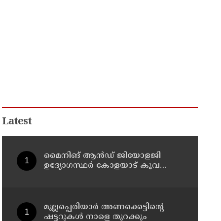
Latest
മൈനിങ് ആൻഡ്​ ജിയോളജി
ഉദ്യോഗസ്ഥർ കോളയാട് കൂവ
ഉന്നതി സന്ദർശിച്ചു
മുല്ലപ്പെരിയാർ അണക്കെട്ടിന്റെ
ഷട്ടറുകൾ നാളെ തുറക്കും