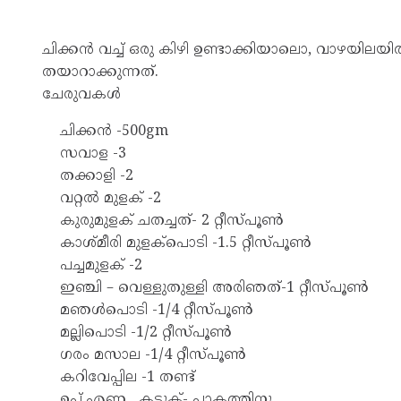
ചിക്കൻ വച്ച് ഒരു കിഴി ഉണ്ടാക്കിയാലൊ, വാഴയില
തയാറാക്കുന്നത്.
ചേരുവകള്‍
ചിക്കൻ -500gm
സവാള -3
തക്കാളി -2
വറ്റൽ മുളക് -2
കുരുമുളക് ചതച്ചത്- 2 റ്റീസ്പൂൺ
കാശ്മീരി മുളക്പൊടി -1.5 റ്റീസ്പൂൺ
പച്ചമുളക് -2
ഇഞ്ചി – വെള്ളുതുള്ളി അരിഞത്-1 റ്റീസ്പൂൺ
മഞൾപൊടി -1/4 റ്റീസ്പൂൺ
മല്ലിപൊടി -1/2 റ്റീസ്പൂൺ
ഗരം മസാല -1/4 റ്റീസ്പൂൺ
കറിവേപ്പില -1 തണ്ട്
ഉപ്പ്,എണ്ണ , കടുക്- പാകത്തിനു