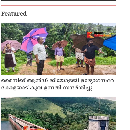
Featured
മൈനിങ് ആൻഡ്​ ജിയോളജി ഉദ്യോഗസ്ഥർ
കോളയാട് കൂവ ഉന്നതി സന്ദർശിച്ചു