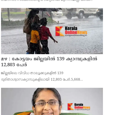
താഴ്വരയിലെ 14,707 ഏക്കർ സ്ഥലത്തെ ഒന്നാം
നെൽകൃഷിക്കായി ജലം തുറന്നുവിടുന്ന ചടങ്ങിൽ തമിഴ്ന
മഴ : കോട്ടയം ജില്ലയിൽ 139 ക്യാമ്പുകളിൽ
12,803 പേര്‍
ജില്ലയിലെ വിവിധ താലൂക്കുകളിൽ 139
ദുരിതാശ്വാസക്യാമ്പുകളിലായി 12,803 പേർ.5,668
കുടുംബങ്ങളിൽ നിന്നുള്ളവരാണ് ക്യാമ്പുകളിലുള്ളത്.ഇതില്‍
5,244 പുരുഷന്മാരും 5,813 സ്ത്രീകളും