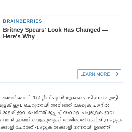
്ള് മഞൾപൊടി, 1/2 റ്റീസ്പൂൺ മുളക്പൊടി ഇവ പുരട്ടി
 പച്ചമുളക് ഇവ ചെറുതായി അരിഞ്ഞ് വക്കുക.പാനിൽ
 മുളക് ഇവ ചേർത്ത് മൂപ്പിച്ച് സവാള ,പച്ചമുളക് ഇവ
മ്പോൾ ,ഇഞ്ചി വെള്ളുതുള്ളി അരിഞത് ചേർത് ,വഴറ്റുക.
ി ചേർത്ത് വഴറ്റുക.തക്കാളി നന്നായി ഉടഞ്ഞ്